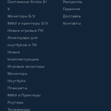
Системные блоки Б/
Рассрочка
У
Гарантия
Интерфейс подключения Display port
Нет
Мониторы Б/У
Доставка
Возможность вывода USB-разъемов на монитор
МФУ и принтеры Б/У
Контакты
Нет
Новые игровые ПК
Аксессуары для
ноутбуков и ПК
Остальные возможности:
Новые
Блок питания
Встроенный
комплектующие
Регулировка положения дисплея
Игровые мониторы
Наклон, вперед назад
Мониторы
Встроенные динамики
Да
Ноутбуки
Особенности (изогнутый экран, цвет и пр.)
Планшеты
МФУ и Принтеры
Цвет
Черный
Роутеры
Комплектация: Монитор, кабель питания
Да
Телевизоры