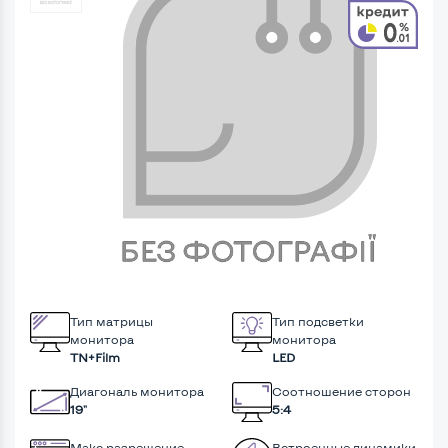
Тип матрицы
Тип подсветки
монитора
монитора
TN+Film
LED
Диагональ монитора
Соотношение сторон
19"
5:4
Макс разрешение
Встроенные динамики