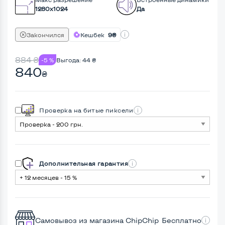
1280x1024
Да
Закончился
Кешбек
9₴
884
₴
-5 %
Выгода:
44
₴
840
₴
Проверка на битые пиксели
Дополнительная гарантия
Самовывоз из магазина ChipChip
Бесплатно