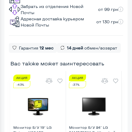
Забрать из отделения Новой
от 99 грн
Почты
Адресная доставка курьером
от 130 грн
Новой Почты
Гарантия
12 мес
14 дней
обмен/возврат
Вас также может заинтересовать
АКЦИЯ
АКЦИЯ
А
-43%
-37%
-1
Монитор Б/У 19" LG
Монитор Б/У 24" LG
Мон