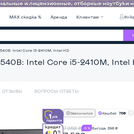
и
MAX скидка %
Аренда
Клиентам
Войд
540B: Intel Core i5-2410M, Intel HD
540B: Intel Core i5-2410M, Intel
ОТЗЫВЫ
ВОПРОСЫ-ОТВЕТЫ
Закончился
Кешбек
76₴
7 958
₴
-5 %
Выгода:
398
₴