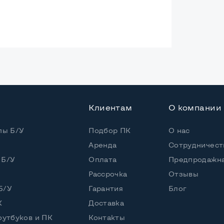
ая
Core i5-2410M
Клиентам
О компании
 / 4 потока
пы Б/У
Подбор ПК
О нас
Core i5-2410M (2,30 - 2,90 GHz)
Аренда
Сотрудничест
 Б/У
Оплата
Предпродажна
Рассрочка
Отзывы
DD
Б/У
Гарантия
Блог
К
Доставка
оутбуков и ПК
Контакты