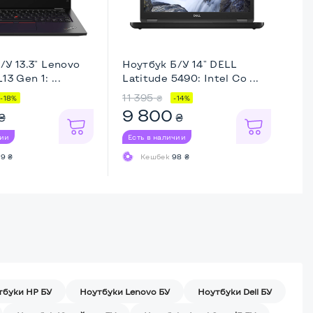
/У 13.3" Lenovo
Ноутбук Б/У 14" DELL
Но
13 Gen 1: ...
Latitude 5490: Intel Co ...
Th
11 395
8 
₴
-18%
-14%
9 800
8
₴
₴
чии
Есть в наличии
Ес
9 ₴
Кешбек
98 ₴
тбуки HP БУ
Ноутбуки Lenovo БУ
Ноутбуки Dell БУ