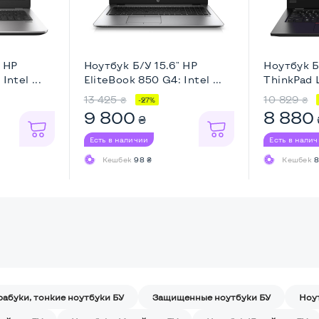
" HP
Ноутбук Б/У 15.6" HP
Ноутбук Б
Intel ...
EliteBook 850 G4: Intel ...
ThinkPad L
13 425
10 829
₴
₴
-27%
9 800
8 880
₴
Есть в наличии
Есть в нали
Кешбек
98 ₴
Кешбек
8
рабуки, тонкие ноутбуки БУ
Защищенные ноутбуки БУ
Ноу