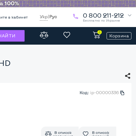
0 800 211-212
Укр
|
Рус
ите в кабинет
Бесплатно по Украине
0
Корзина
НАЙТИ
 HD
Код:
ip-00000336
В список
В список
сравнения
желаний