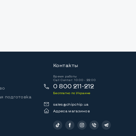
Контакты
Время работы
Call Center: 10:00 - 22:00
0 800 211-212
во
Бесплатно по Украине
я подготовка
sales@chipchip.ua
Адреса магазинов
Следите за нами: