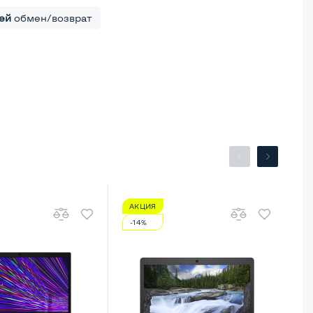
ей
обмен/возврат
АКЦИЯ
А
-14%
-