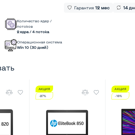
Гарантия
12 мес
14 дн
Количество ядер /
потоков
2 ядра / 4 потока
Операционная система
Win 10 (30 дней)
вать
АКЦИЯ
АКЦИЯ
-27%
-18%