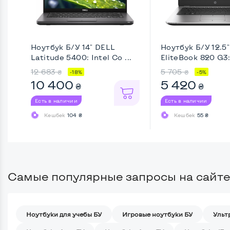
Ноутбук Б/У 14" DELL
Ноутбук Б/У 12.5
Latitude 5400: Intel Co ...
EliteBook 820 G3: 
12 683
5 705
₴
₴
-18%
-5%
10 400
5 420
₴
₴
Есть в наличии
Есть в наличии
Кешбек
104 ₴
Кешбек
55 ₴
Самые популярные запросы на сайте
Ноутбуки для учебы БУ
Игровые ноутбуки БУ
Ульт