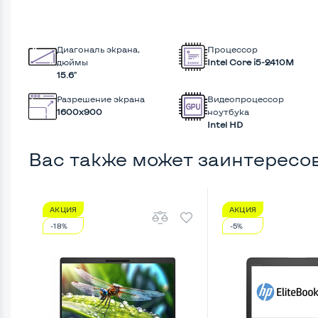
Диагональ экрана,
Процессор
дюймы
Intel Core i5-2410M
15.6"
Разрешение экрана
Видеопроцессор
1600x900
ноутбука
Intel HD
Вас также может заинтересо
АКЦИЯ
АКЦИЯ
-18%
-5%