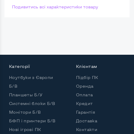
Подивитись всі характеристики товару
Категорії
Клієнтам
Ноутбуки з Європи
Підбір ПК
Б/В
Оренда
Планшеты Б/У
Оплата
Системні блоки Б/В
Кредит
Монітори Б/В
Гарантія
БФП і принтери Б/В
Доставка
Нові ігрові ПК
Контакти