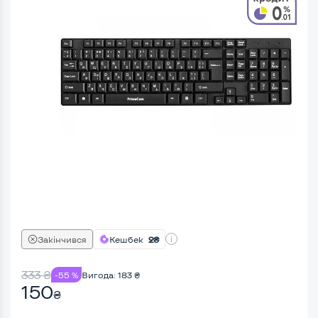
Закінчився
Кешбек
2₴
333
₴
-55 %
Вигода:
183
₴
150
₴