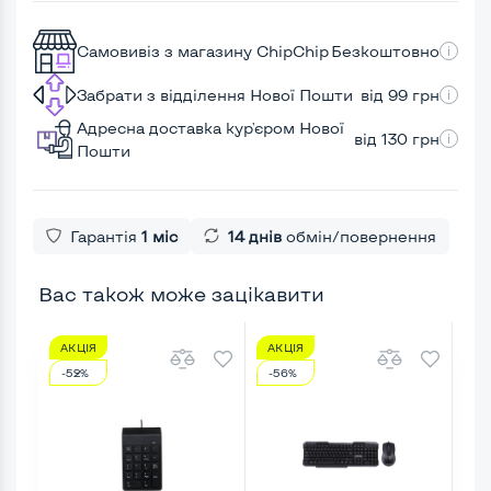
Самовивіз з магазину ChipChip
Безкоштовно
Забрати з відділення Нової Пошти
від 99 грн
Адресна доставка кур'єром Нової
від 130 грн
Пошти
Гарантія
1 міс
14 днів
обмін/повернення
Вас також може зацікавити
АКЦІЯ
АКЦІЯ
АК
-52%
-56%
-3