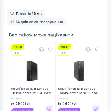
Гарантія
12 міс
14 днів
обмін/повернення
Вас також може зацікавити
АКЦІЯ
АКЦІЯ
АК
-8%
-8%
-9
Комп`ютер Б/В Lenovo
Комп`ютер Б/В Lenovo
Ком
ThinkCentre M900: Intel
ThinkCentre M700: Intel
Esp
...
...
5 435
5 435
4 45
₴
₴
5 000
5 000
4 
₴
₴
Є в наявності
Є в наявності
Є в