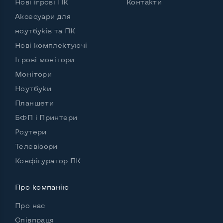
Нові ігрові ПК
Контакти
Да, спереди и сзади
Аксесуари для
Вихід Gigabit Ethernet LAN
Так
ноутбуків та ПК
Вихід USB 2.0
5 шт и более
Нові комплектуючі
Ігрові монітори
Вихід USB 3.0
2-4 шт
Монітори
Вихід Com Port
Так
Ноутбуки
Планшети
БФП і Принтери
Інші можливості:
Роутери
Країна виробник
Чехія
Телевізори
Потужність блоку живлення, Вт
320
Конфігуратор ПК
Зовнішній блок живлення
Ні
Про компанію
Вбудовані динаміки
Так
Про нас
Особенности
Співпраця