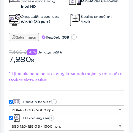
системного блоку
Mini-Midi-Full-Tower
Intel HD
Операційна система
Країна виробник
Win 10 (30 днів)
Чехія
Закінчився
Кешбек
38₴
7,609
₴
-8 %
Вигода:
329
₴
7,280
₴
* Ціна вказана за поточну комплектацію, уточнюйте
можливість зміни
Розмір пам'яті
Накопичувач