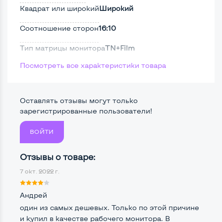
Квадрат или широкий
Широкий
Соотношение сторон
16:10
Тип матрицы монитора
TN+Film
Посмотреть все характеристики товара
Тип подсветки монитора
CCFL
Поверхность дисплея
Матовая
Оставлять отзывы могут только
Безрамочный
Нет
зарегистрированные пользователи!
ВОЙТИ
Разъемы подключения:
Отзывы о товаре:
Крепление сзади, типа VESA
Да, 100*100мм
7 окт. 2022 г.
Интерфейс подключения VGA
Да
Андрей
Интерфейс подключения DVI
Да
один из самых дешевых. Только по этой причине
и купил в качестве рабочего монитора. В
Интерфейс подключения HDMI
Нет