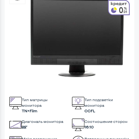
Тип матрицы
Тип подсветки
монитора
монитора
TN+Film
CCFL
Диагональ монитора
Соотношение сторон
22"
16:10
Макс разрешение
Встроенные динамики