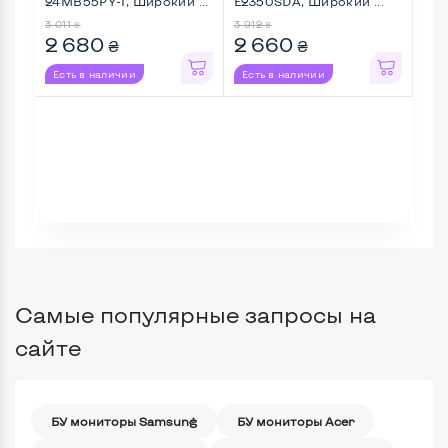
24MB55PY-I, Широкий ...
E2350SDA, Широкий ...
Mul
Шир
3 011
3 912
3 38
₴
₴
2 680
2 660
2 
₴
₴
Есть в наличии
Есть в наличии
Ес
Самые популярные запросы на
сайте
БУ мониторы Samsung
БУ мониторы Acer