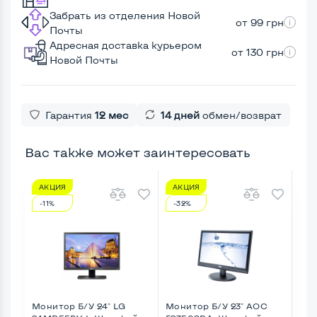
Забрать из отделения Новой
от 99 грн
Почты
Адресная доставка курьером
от 130 грн
Новой Почты
Гарантия
12 мес
14 дней
обмен/возврат
Вас также может заинтересовать
АКЦИЯ
АКЦИЯ
А
-11%
-32%
-2
Монитор Б/У 24" LG
Монитор Б/У 23" AOC
Мон