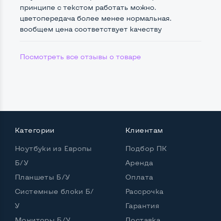
принципе с текстом работать можно.
цветопередача более менее нормальная.
Интерфейс подключения Display port
Нет
вообщем цена соответствует качеству
Возможность вывода USB-разъемов на монитор
Посмотреть все отзывы о товаре
Нет
Остальные возможности:
Блок питания
Встроенный
Регулировка положения дисплея
Категории
Клиентам
Наклон, вверх вниз
Ноутбуки из Европы
Подбор ПК
Встроенные динамики
Нет
Б/У
Аренда
Особенности (изогнутый экран, цвет и пр.)
Планшеты Б/У
Оплата
Системные блоки Б/
Рассрочка
Цвет
Серебро
У
Гарантия
Комплектация: Монитор, кабель питания
Да
Мониторы Б/У
Доставка