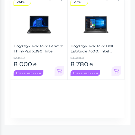
-34%
-15%
-8
Ноутбук Б/У 13.3" Lenovo
Ноутбук Б/У 13.3" Dell
Ноу
ThinkPad X390: Inte ...
Latitude 7300: Intel ...
Idea
12 121
10 329
9 56
₴
₴
8 000
8 780
8 
₴
₴
Есть в наличии
Есть в наличии
Ес