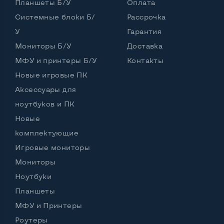
Планшеты Б/У
Оплата
Удобство пользования:
Материал корпуса
Металл+пластик
Системные блоки Б/
Рассрочка
У
Гарантия
Подсветка клавиатуры
Да
Мониторы Б/У
Доставка
Русские и украинские буквы на клавиатуре
Да
МФУ и принтеры Б/У
Контакты
Новые игровые ПК
Полноразмерная клавиатура NumberPad
Нет
Аксессуары для
Оптический привод
Нет
ноутбуков и ПК
Операционная система
Win 10 (30 дней)
Новые
комплектующие
Игровые мониторы
Разъемы подключения:
Мониторы
Выход VGA
Да
Ноутбуки
Планшеты
Выход Display port
Нет
МФУ и Принтеры
Выход mini Display port
Нет
Роутеры