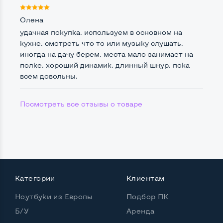
Частота процессора (базовая-максимальная)
Олена
удачная покупка. используем в основном на
Intel Core i5-3210M (2,50 - 3,10 GHz)
кухне. смотреть что то или музыку слушать.
Тип оперативной памяти
DDR3
иногда на дачу берем. места мало занимает на
полке. хороший динамик. длинный шнур. пока
Тип накопителя
SSD 2,5" или HDD
всем довольны.
Количество слотов M_2
0
Посмотреть все отзывы о товаре
Возможности видеокарты:
Тип видеокарты
Встроенный
Видеопроцессор ноутбука
Intel HD
Категории
Клиентам
Размер видеопамяти, Гб
Динамический
Ноутбуки из Европы
Подбор ПК
Б/У
Аренда