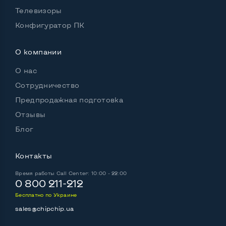
Выход HDMI
Да
Телевизоры
Конфигуратор ПК
Разъем для карт SD/SDHC
Да
Разъем для наушников 3.5 мм
Да
О компании
Разъем для микрофона
Нет
О нас
Сотрудничество
Выход Gigabit Ethernet LAN
Да
Предпродажная подготовка
Выход USB 2_0
1 шт
Отзывы
Выход USB 3_0
2-4 шт
Блог
Выход Com Port
Нет
Контакты
Время работы
Call Center: 10:00 - 22:00
0 800 211-212
Беспроводные подключения:
Бесплатно по Украине
Wi-Fi
Да
sales@chipchip.ua
Bluetooth
Да