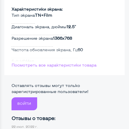
Характеристики экрана:
Тип экрана
TN+Film
Диагональ экрана, дюймы
12.5"
Разрешение экрана
1366x768
Частота обновления экрана, Гц
60
Full HD
Нет
Посмотреть все характеристики товара
Сенсорный, touch экран
Нет
Поверхность дисплея
Матовая
Оставлять отзывы могут только
зарегистрированные пользователи!
ВОЙТИ
Мощность:
Процессор
Intel Core i5-3210M
Отзывы о товаре:
22 июл. 2022 г.
Количество ядер / потоков
2 ядра / 4 потока