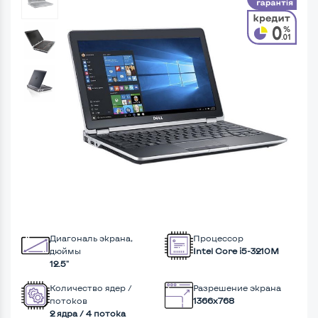
Диагональ экрана,
Процессор
дюймы
Intel Core i5-3210M
12.5"
Количество ядер /
Разрешение экрана
потоков
1366x768
2 ядра / 4 потока