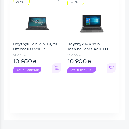
-27%
-25%
-1
Ноутбук Б/У 13.3" Fujitsu
Ноутбук Б/У 15.6"
Ноу
Lifebook U7311: In ...
Toshiba Tecra A50-EC-
Life
11H: ...
14 041
13 600
11 6
₴
₴
10 250
10 200
10
₴
₴
Есть в наличии
Есть в наличии
Ес