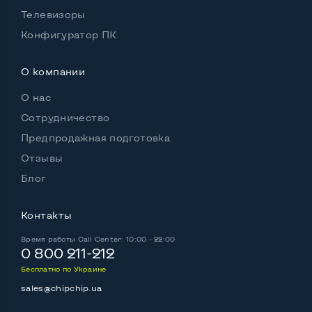
Телевизоры
Разъем для карт SD/SDHC
Да
Конфигуратор ПК
Разъем для наушников 3.5 мм
Да
О компании
Разъем для микрофона
Нет
О нас
Выход Gigabit Ethernet LAN
Да
Сотрудничество
Выход USB 2_0
2-4 шт
Предпродажная подготовка
Отзывы
Выход USB 3_0
Нет
Блог
Выход Com Port
Нет
Контакты
Время работы
Call Center: 10:00 - 22:00
0 800 211-212
Беспроводные подключения:
Wi-Fi
Да
Бесплатно по Украине
sales@chipchip.ua
Bluetooth
Да