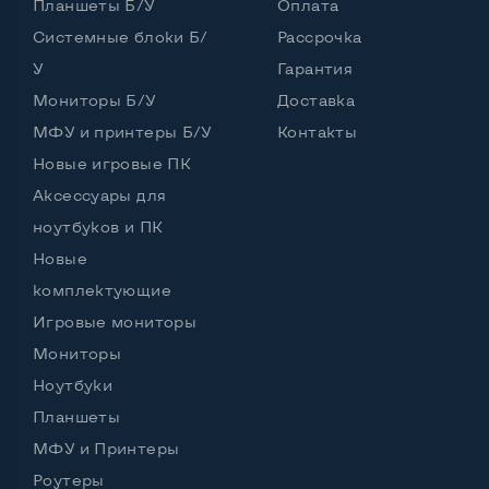
Планшеты Б/У
Оплата
Материал корпуса
Металл+пластик
Системные блоки Б/
Рассрочка
Подсветка клавиатуры
Нет
У
Гарантия
Русские и украинские буквы на клавиатуре
Да
Мониторы Б/У
Доставка
МФУ и принтеры Б/У
Контакты
Полноразмерная клавиатура NumberPad
Да
Новые игровые ПК
Оптический привод
Да
Аксессуары для
ноутбуков и ПК
Операционная система
Win 10 (30 дней)
Новые
комплектующие
Игровые мониторы
Разъемы подключения:
Выход VGA
Да
Мониторы
Ноутбуки
Выход Display port
Нет
Планшеты
Выход mini Display port
Нет
МФУ и Принтеры
Роутеры
Выход HDMI
Да