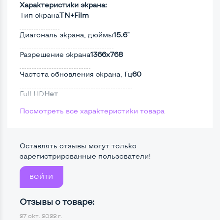
Характеристики экрана:
Тип экрана
TN+Film
Диагональ экрана, дюймы
15.6"
Разрешение экрана
1366x768
Частота обновления экрана, Гц
60
Full HD
Нет
Посмотреть все характеристики товара
Сенсорный, touch экран
Нет
Поверхность дисплея
Матовая
Оставлять отзывы могут только
зарегистрированные пользователи!
Мощность:
ВОЙТИ
Процессор
Intel Core i3-3110M
Отзывы о товаре:
Количество ядер / потоков
2 ядра / 4 потока
27 окт. 2022 г.