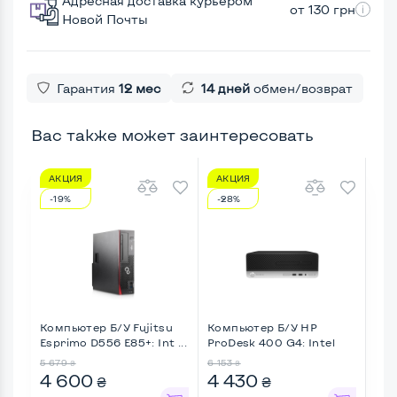
Адресная доставка курьером
от 130 грн
Новой Почты
Гарантия
12 мес
14 дней
обмен/возврат
Вас также может заинтересовать
АКЦИЯ
АКЦИЯ
А
-19%
-28%
-1
Компьютер Б/У Fujitsu
Компьютер Б/У HP
Ком
Esprimo D556 E85+: Int ...
ProDesk 400 G4: Intel
Esp
Core ...
5 679
6 153
6 19
₴
₴
4 600
4 430
5 
₴
₴