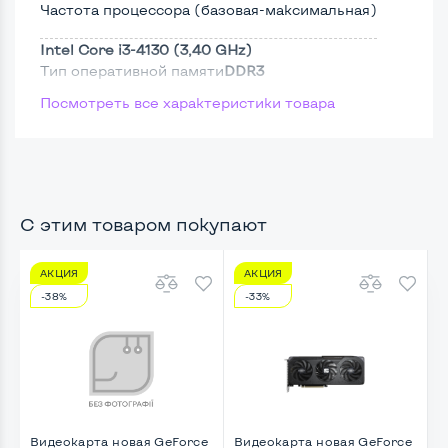
Частота процессора (базовая-максимальная)
Intel Core i3-4130 (3,40 GHz)
Тип оперативной памяти
DDR3
Посмотреть все характеристики товара
Тип накопителя
SSD 2,5"
Размер памяти
Жесткий диск
С этим товаром покупают
АКЦИЯ
АКЦИЯ
Возможности видеокарты:
-38%
-33%
Тип видеокарты
Встроенный
Видеопроцессор системного блока
Intel HD
Размер видеопамяти, Гб
Динамический
Видеокарта новая GeForce
Видеокарта новая GeForce
В