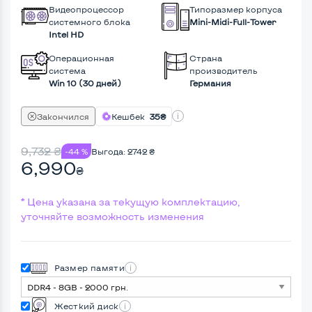
Видеопроцессор
Типоразмер корпуса
системного блока
Mini-Midi-Full-Tower
Intel HD
Операционная
Страна
система
производитель
Win 10 (30 дней)
Германия
Закончился
Кешбек
35₴
9,732
₴
-44 %
Выгода:
2742
₴
6,990
₴
* Цена указана за текущую комплектацию,
уточняйте возможность изменения
Размер памяти
Жесткий диск