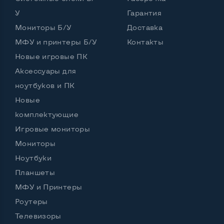
У
Гарантия
Port для клавиатуры PS/2
Да
Мониторы Б/У
Доставка
Разъем для микрофона и наушников
МФУ и принтеры Б/У
Контакты
Да, спереди и сзади
Новые игровые ПК
Выход Gigabit Ethernet LAN
Да
Аксессуары для
Выход USB 2_0
5 шт и более
ноутбуков и ПК
Новые
Выход USB 3_0
2-4 шт
комплектующие
Выход Com Port
Да
Игровые мониторы
Мониторы
Ноутбуки
Остальные возможности:
Планшеты
Страна производитель
Германия
МФУ и Принтеры
Мощность блока питания, Вт
250
Роутеры
Телевизоры
Внешний блок питания
Нет