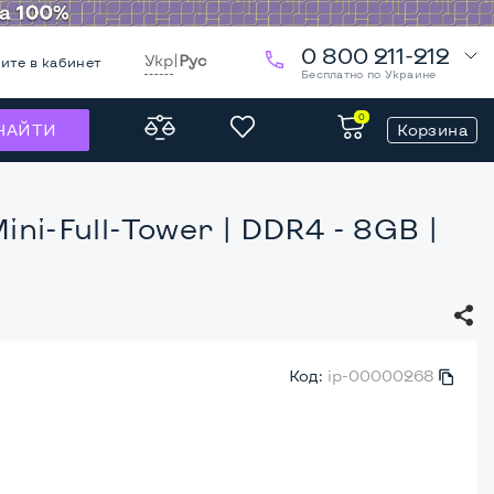
0 800 211-212
Укр
|
Рус
ите в кабинет
Бесплатно по Украине
0
Корзина
НАЙТИ
ini-Full-Tower
| DDR4 - 8GB |
Код:
ip-00000268