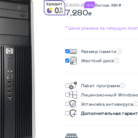
7,609
₴
-8 %
Выгода:
329
₴
7,280
₴
* Цена указана за текущую ко
Размер памяти
Жесткий диск
Пакет программ
Лицензионный Window
Установка антивируса
Дополнительная гарант