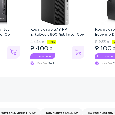
jitsu
Компьютер Б/У HP
Компьютер
l Co ...
EliteDesk 800 G3: Intel Cor
Esprimo D5
...
4 444
2 283
₴
₴
-46%
-
2 400
2 100
₴
Есть в наличии
Есть в нали
Кешбек
24 ₴
Кешбек
2
Неттопы, мини ПК БУ
Компьютер DELL БУ
БУ компьютеры 