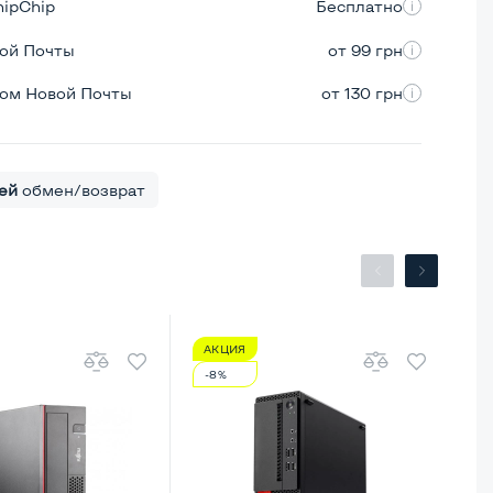
hipChip
Бесплатно
вой Почты
от 99 грн
ром Новой Почты
от 130 грн
ей
обмен/возврат
АКЦИЯ
А
-8%
-