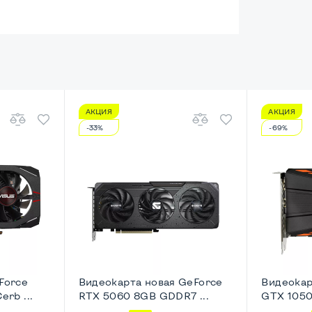
АКЦИЯ
АКЦИЯ
енный
-33%
-69%
HD
ический
idi-Full-Tower
Force
Видеокарта новая GeForce
Видеокар
rb ...
RTX 5060 8GB GDDR7 ...
GTX 1050