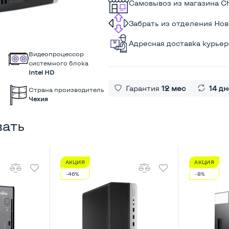
Самовывоз из магазина C
Забрать из отделения Но
Адресная доставка курье
Видеопроцессор
системного блока
Intel HD
Гарантия
12 мес
14 дн
Страна производитель
Чехия
вать
АКЦИЯ
АКЦИЯ
-46%
-8%