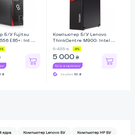
 Б/У Fujitsu
Компьютер Б/У Lenovo
Ко
56 E85+: Int ...
ThinkCentre M900: Intel ...
El
...
5 435
7 
₴
8%
-8%
5 000
6
₴
₴
чии
Есть в наличии
Ес
1 ₴
Кешбек
50 ₴
4 ядра
Компьютер Lenovo БУ
Компьютер HP БУ