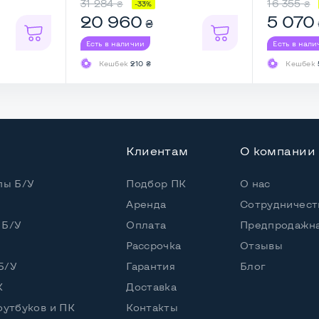
31 284
16 355
₴
₴
-33%
20 960
5 070
₴
 (30 дней)
Есть в наличии
Есть в нал
Кешбек
210 ₴
Кешбек
Клиентам
О компании
пы Б/У
Подбор ПК
О нас
Аренда
Сотрудничест
 Б/У
Оплата
Предпродажна
Рассрочка
Отзывы
Б/У
Гарантия
Блог
ереди и сзади
К
Доставка
оутбуков и ПК
Контакты