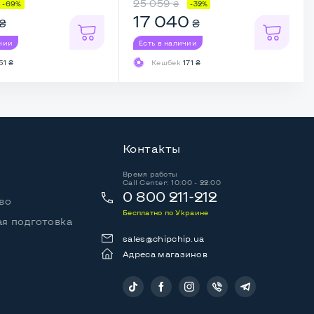
25 059
₴
-69%
-32%
17 040
₴
₴
ичии
Есть в наличии
51 ₴
Кешбек
171 ₴
Контакты
Время работы
Call Center: 10:00 - 22:00
0 800 211-212
во
Бесплатно по Украине
я подготовка
sales@chipchip.ua
Адреса магазинов
Следите за нами: