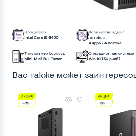
Процессор
Количество ядер /
Intel Core i5-3450
потоков
4 ядра / 4 потока
Типоразмер корпуса
Операционная система
Mini-Midi-Full-Tower
Win 10 (30 дней)
Вас также может заинтересо
АКЦИЯ
АКЦИЯ
-43%
-16%