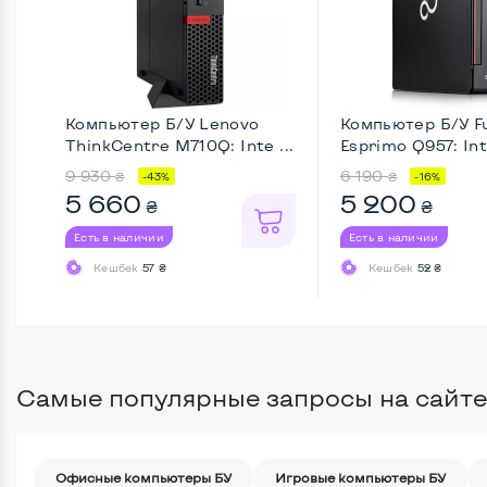
Компьютер Б/У Lenovo
Компьютер Б/У Fu
ThinkCentre M710Q: Inte ...
Esprimo Q957: Inte
9 930
6 190
₴
₴
-43%
-16%
5 660
5 200
₴
₴
Есть в наличии
Есть в наличии
Кешбек
57 ₴
Кешбек
52 ₴
Самые популярные запросы на сайте
Офисные компьютеры БУ
Игровые компьютеры БУ