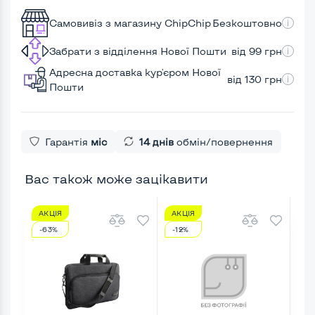
Самовивіз з магазину ChipChip
Безкоштовно
Забрати з відділення Нової Пошти
від 99 грн
Адресна доставка кур'єром Нової
від 130 грн
Пошти
Гарантія
міс
14 днів
обмін/повернення
Вас також може зацікавити
АКЦІЯ
АКЦІЯ
АК
-63%
-12%
-3