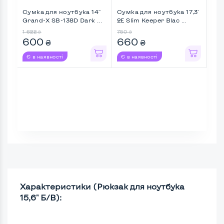
Сумка для ноутбука 14''
Сумка для ноутбука 17,3'
Сум
Grand-X SB-138D Dark ...
2E Slim Keeper Blac ...
Gra
1 622
750
918
₴
₴
600
660
5
₴
₴
Є в наявності
Є в наявності
Є в
Характеристики (Рюкзак для ноутбука
15,6" Б/В):