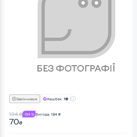
Закінчився
Кешбек
1₴
194
₴
-64 %
Вигода:
124
₴
70
₴