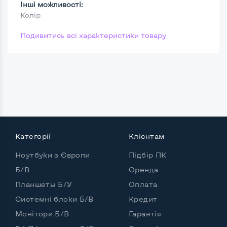
Інші можливості:
Колір
Подивитись всі характеристики товару
Категорії
Клієнтам
Ноутбуки з Європи
Підбір ПК
Б/В
Оренда
Планшеты Б/У
Оплата
Системні блоки Б/В
Кредит
Монітори Б/В
Гарантія