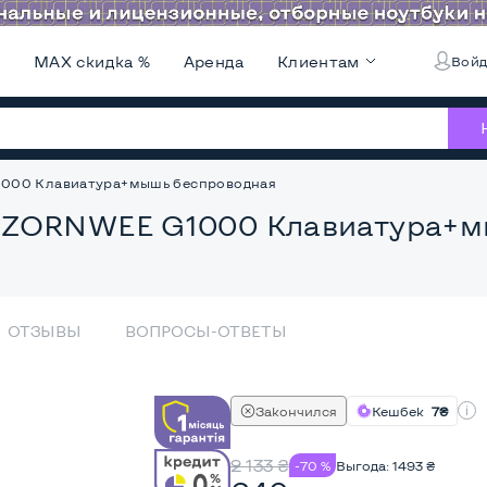
и
MAX скидка %
Аренда
Клиентам
Войд
1000 Клавиатура+мышь беспроводная
 ZORNWEE G1000 Клавиатура+м
ОТЗЫВЫ
ВОПРОСЫ-ОТВЕТЫ
Закончился
Кешбек
7₴
2 133
₴
-70 %
Выгода:
1493
₴