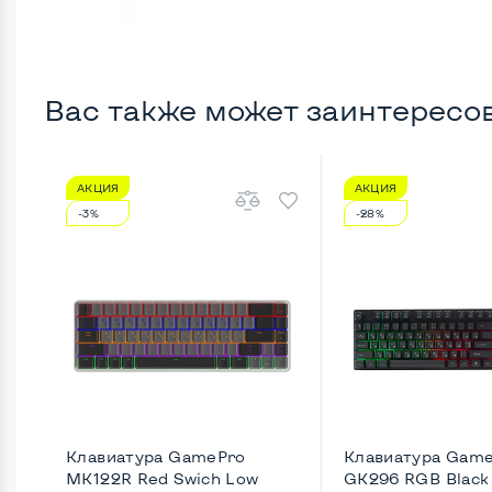
Вас также может заинтересо
АКЦИЯ
АКЦИЯ
-3%
-28%
Клавиатура GamePro
Клавиатура Gam
MK122R Red Swich Low
GK296 RGB Black