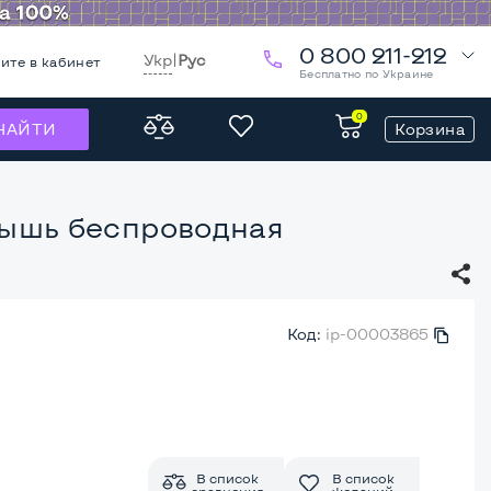
0 800 211-212
Укр
|
Рус
ите в кабинет
Бесплатно по Украине
0
Корзина
НАЙТИ
ышь беспроводная
Код:
ip-00003865
В список
В список
сравнения
желаний