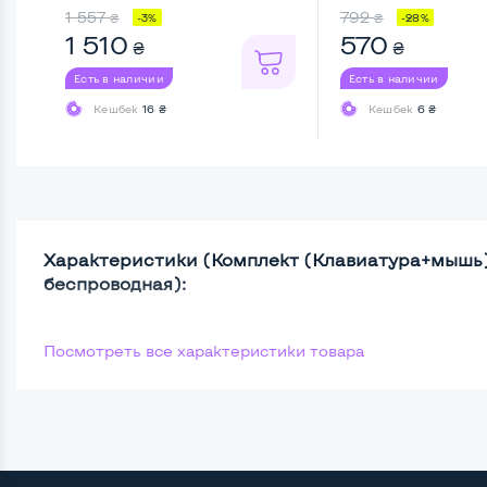
Prof ...
1 557
792
₴
₴
-3%
-28%
1 510
570
₴
₴
Есть в наличии
Есть в наличии
Кешбек
16 ₴
Кешбек
6 ₴
Характеристики (Комплект (Клавиатура+мыш
беспроводная):
Посмотреть все характеристики товара