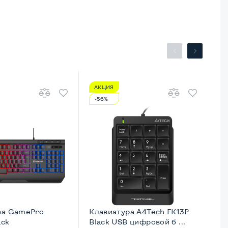
АКЦИЯ
А
-56%
-
ра GamePro
Клавиатура A4Tech FK13P
Кл
ack
Black USB цифровой б ...
Me