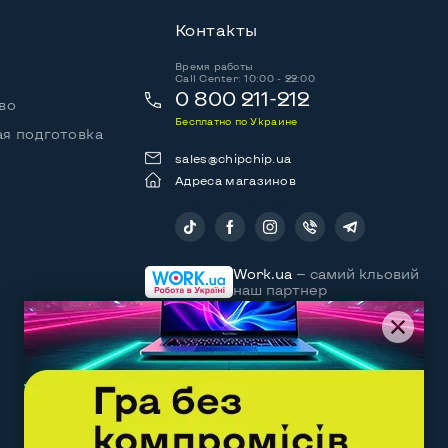
Контакты
Время работы
Call Center: 10:00 - 22:00
0 800 211-212
во
Бесплатно по Украине
я подготовка
sales@chipchip.ua
Адреса магазинов
Следите за нами:
Work.ua
— самий кльовий
наш партнер