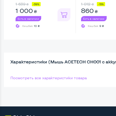
...
1 639
1 012
₴
₴
-39%
-15%
1 000
860
₴
₴
Есть в наличии
Есть в наличии
Кешбек
10 ₴
Кешбек
9 ₴
Характеристики (Мышь ACETECH CH001 с акку
Посмотреть все характеристики товара