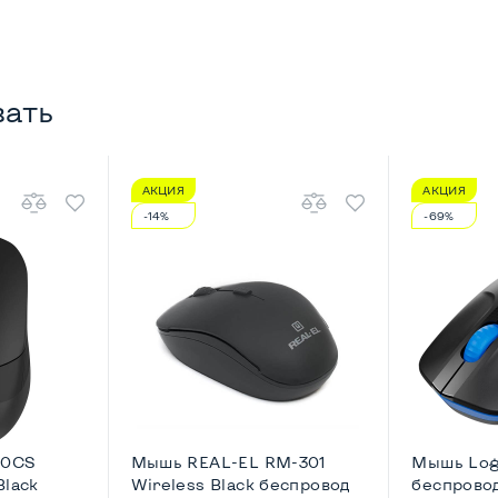
вать
АКЦИЯ
АКЦИЯ
-14%
-69%
10CS
Мышь REAL-EL RM-301
Мышь Log
Black
Wireless Black беспровод
беспровод