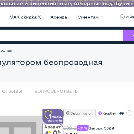
и
MAX скидка %
Аренда
Клиентам
Войд
водная
улятором беспроводная
ОТЗЫВЫ
ВОПРОСЫ-ОТВЕТЫ
Закончился
Кешбек
4₴
872
₴
-61 %
Выгода:
532
₴