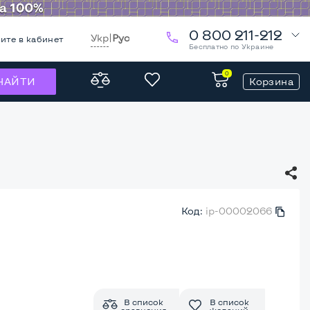
0 800 211-212
Укр
|
Рус
ите в кабинет
Бесплатно по Украине
0
Корзина
НАЙТИ
Код:
ip-00002066
В список
В список
сравнения
желаний