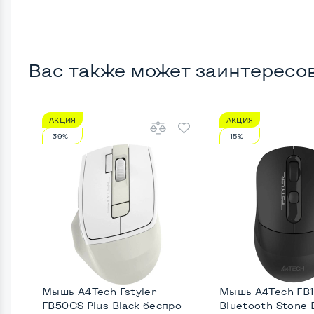
Вас также может заинтересо
АКЦИЯ
АКЦИЯ
-39%
-15%
Мышь A4Tech Fstyler
Мышь A4Tech FB
FB50CS Plus Black беспро
Bluetooth Stone 