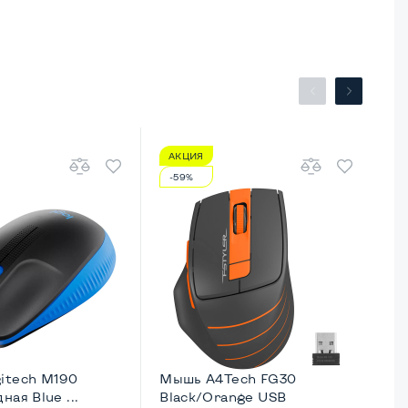
АКЦИЯ
А
-59%
-
itech M190
Мышь A4Tech FG30
Мы
ная Blue ...
Black/Orange USB
Bl