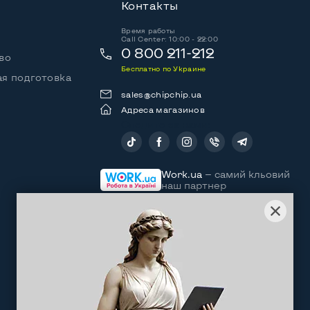
Контакты
Время работы
Call Center: 10:00 - 22:00
0 800 211-212
во
Бесплатно по Украине
я подготовка
sales@chipchip.ua
Адреса магазинов
Следите за нами:
Work.ua
— самий кльовий
наш партнер