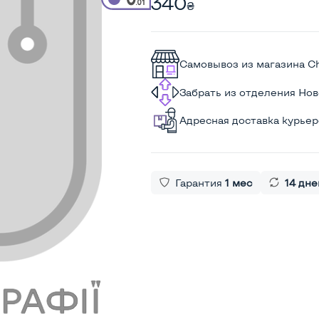
340
₴
Самовывоз из магазина C
Забрать из отделения Но
Адресная доставка курье
Гарантия
1 мес
14 дне