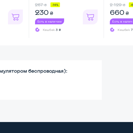
...
267
2 129
₴
₴
-14%
-
230
660
₴
₴
Есть в наличии
Есть в нали
Кешбек
3 ₴
Кешбек
7
мулятором беспроводная):