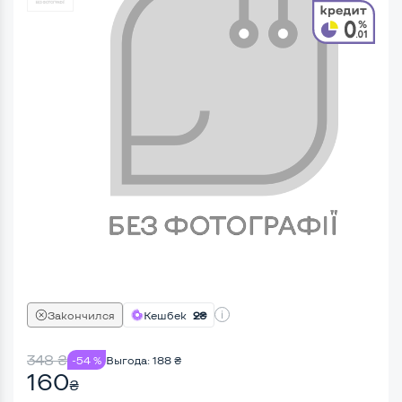
Закончился
Кешбек
2₴
348
₴
-54 %
Выгода:
188
₴
160
₴