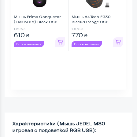
Мышь Frime Conqueror
Мышь A4Tech FG30
Ков
(FMC2015) Black USB
Black/Orange USB
Bla
беспроводн ...
1 605
1 878
2 13
₴
₴
610
770
1 
₴
₴
Есть в наличии
Есть в наличии
Ес
Характеристики (Мышь JEDEL M80
игровая с подсветкой RGB USB):