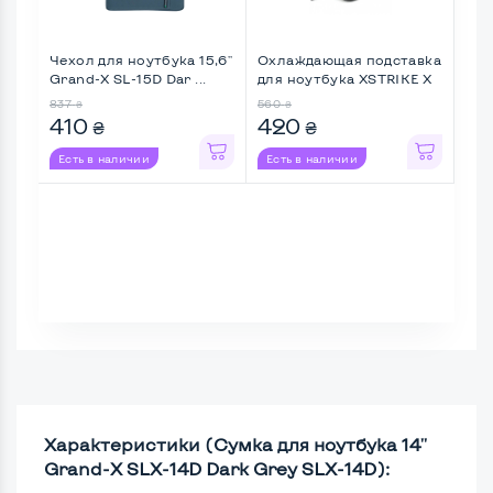
Чехол для ноутбука 15,6''
Охлаждающая подставка
Чех
Grand-X SL-15D Dar ...
для ноутбука XSTRIKE X
ноу
...
SLX-
837
560
1 14
₴
₴
410
420
4
₴
₴
Есть в наличии
Есть в наличии
Ес
Характеристики (Сумка для ноутбука 14''
Grand-X SLX-14D Dark Grey SLX-14D):