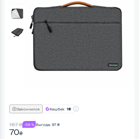
Закончился
Кешбек
1₴
167
₴
-58 %
Выгода:
97
₴
70
₴