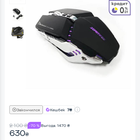
Закончился
Кешбек
7₴
2 100
₴
-70 %
Выгода:
1470
₴
630
₴