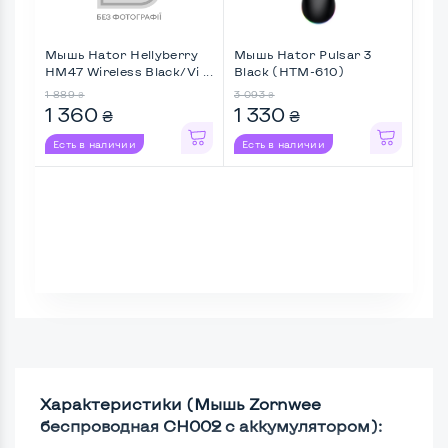
Мышь Hator Hellyberry
Мышь Hator Pulsar 3
Мыш
HM47 Wireless Black/Vi ...
Black (HTM-610)
FB5
бесп
1 889
3 093
1 63
₴
₴
1 360
1 330
1 
₴
₴
Есть в наличии
Есть в наличии
Ес
Характеристики (Мышь Zornwee
беспроводная CH002 с аккумулятором):