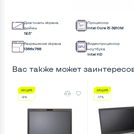
Диагональ экрана,
Процессор
дюймы
Intel Core i5-3210M
12.5"
Разрешение экрана
Видеопроцессор
1366x768
ноутбука
Intel HD
Вас также может заинтересо
АКЦИЯ
АКЦИЯ
-9%
-17%