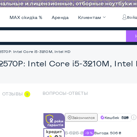
и
MAX скидка %
Аренда
Клиентам
Войд
2570P: Intel Core i5-3210M, Intel HD
2570P: Intel Core i5-3210M, Intel
ВОПРОСЫ-ОТВЕТЫ
ОТЗЫВЫ
2
Закончился
Кешбек
52₴
5 626
₴
-9 %
Выгода:
506
₴