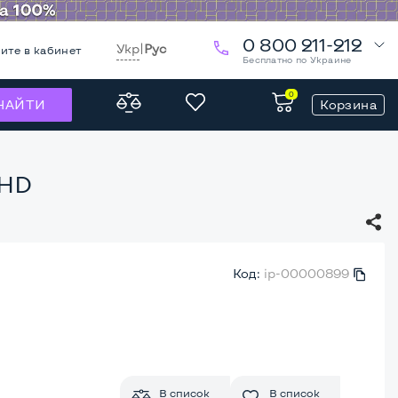
0 800 211-212
Укр
|
Рус
ите в кабинет
Бесплатно по Украине
0
Корзина
НАЙТИ
 HD
Код:
ip-00000899
В список
В список