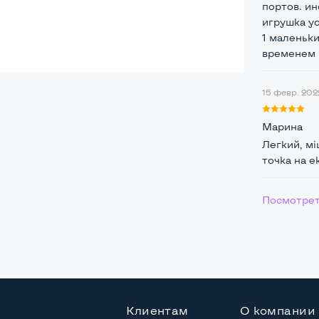
портов. и
игрушка ус
1 маленьки
временем 
ая
15 февр. 2022
Марина
Core i5-3210M
Легкий, мі
точка на е
 / 4 потока
Core i5-3210M (2,50 - 3,10 GHz)
Посмотрет
DD
Клиентам
О компании