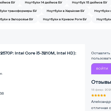
дюймов БУ
Ноутбуки 14 дюймов БУ
Ноутбук 15 дюймов БУ
буки трансформеры БУ
Ноутбуки в Харькове БУ
Ноутбуки 
буки в Запорожье БУ
Ноутбуки в Кривом Роге БУ
Ноутбуки
570P: Intel Core i5-3210M, Intel HD):
Оставлять
пользоват
ВОЙТИ
lm
Отзывы 
18 февр. 2022
68
Александр
отличная 