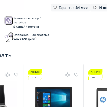
Гарантия
24 мес
14 д
Количество ядер /
потоков
2 ядра / 4 потока
Операционная система
Win 7 (30 дней)
вать
АКЦИЯ
АКЦИЯ
-37%
-5%