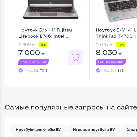
Ноутбук Б/У 14" Fujitsu
Ноутбук Б/У 14" 
Lifebook E746: Intel ...
ThinkPad T470S: In
7 692
9 675
₴
₴
-9%
-17%
7 000
8 030
₴
₴
Есть в наличии
Есть в наличии
Кешбек
70 ₴
Кешбек
81 ₴
Самые популярные запросы на сайте
Ноутбуки для учебы БУ
Игровые ноутбуки БУ
Ульт