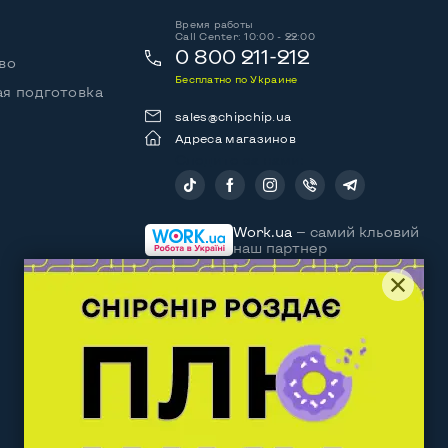
Время работы
Call Center: 10:00 - 22:00
0 800 211-212
во
Бесплатно по Украине
я подготовка
sales@chipchip.ua
Адреса магазинов
Следите за нами:
Work.ua
— самий кльовий
наш партнер