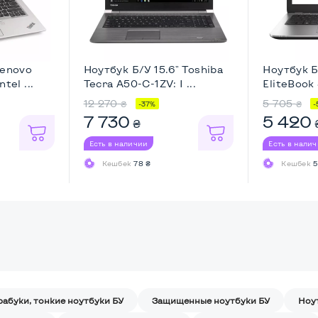
Lenovo
Ноутбук Б/У 15.6" Toshiba
Ноутбук Б
tel ...
Tecra A50-C-1ZV: I ...
EliteBook 
12 270
5 705
₴
₴
-37%
-
7 730
5 420
₴
Есть в наличии
Есть в нали
Кешбек
78 ₴
Кешбек
5
рабуки, тонкие ноутбуки БУ
Защищенные ноутбуки БУ
Ноу