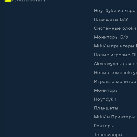
Ноутбуки из Евро
Возможности видеокарты:
Тип видеокарты
Планшеты Б/У
Встро
Системные блоки
Видеопроцессор ноутбука
Intel 
Мониторы Б/У
Размер видеопамяти, Гб
Динам
МФУ и принтеры 
Новые игровые П
Аксессуары для н
Удобство пользования:
Новые комплект
Материал корпуса
Метал
Игровые монитор
Подсветка клавиатуры
Есть ф
Мониторы
Ноутбуки
Русские и украинские буквы на клавиатуре
Да
Планшеты
Полноразмерная клавиатура NumberPad
Нет
МФУ и Принтеры
Роутеры
Оптический привод
DVD-
Телевизоры