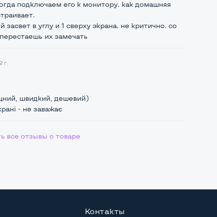
ногда подключаем его к монитору. как домашняя
траивает.
й засвет в углу и 1 сверху экрана. не критично. со
перестаешь их замечать
 г.
цний, швидкий, дешевий)
крані - не заважає
ь все отзывы о товаре
Контакты