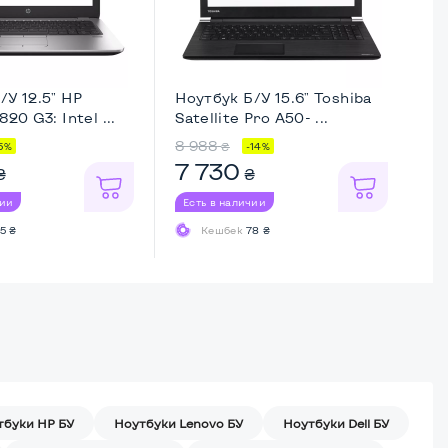
/У 12.5" HP
Ноутбук Б/У 15.6" Toshiba
Но
820 G3: Intel ...
Satellite Pro A50- ...
Th
8 988
8 
₴
5%
-14%
7 730
8
₴
₴
чии
Есть в наличии
Ес
5 ₴
Кешбек
78 ₴
тбуки HP БУ
Ноутбуки Lenovo БУ
Ноутбуки Dell БУ