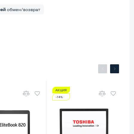
ней
обмен/возврат
АКЦИЯ
А
-14%
-