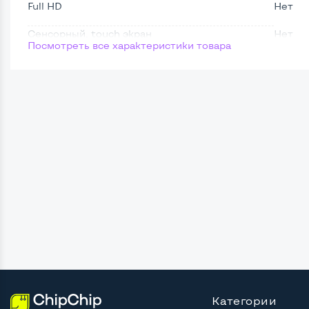
Full HD
Нет
Сенсорный, touch экран
Нет
Посмотреть все характеристики товара
Поверхность дисплея
Матов
Мощность:
Процессор
Intel 
Количество ядер / потоков
2 ядра
Частота процессора (базовая-максимальная)
Intel 
Тип оперативной памяти
DDR3
Тип накопителя
SSD+H
Количество слотов M_2
0
Категории