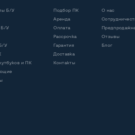
пы Б/У
Подбор ПК
О нас
енный
Аренда
Сотрудничест
 Б/У
Оплата
Предпродажна
HD
Рассрочка
Отзывы
ический
Б/У
Гарантия
Блог
К
Доставка
оутбуков и ПК
Контакты
ующие
л
ы
онарик
RW