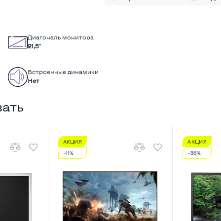
Диагональ монитора
21,5"
Встроенные динамики
Нет
вать
АКЦИЯ
АКЦИЯ
-11%
-36%