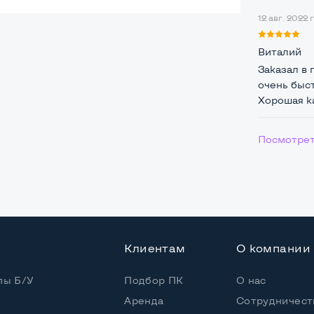
ая
12 авг. 2022 г
Виталий
Заказал в 
очень быст
Хорошая ка
Посмотрет
Клиентам
О компании
пы Б/У
Подбор ПК
О нас
Аренда
Сотрудничест