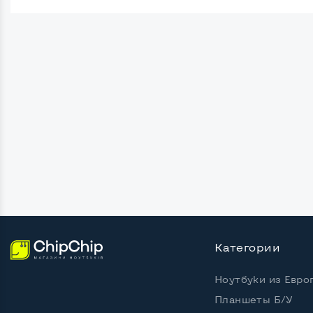
Поверхность дисплея
Матов
Безрамочный
Нет
Разъемы подключения:
Крепление сзади, типа VESA
Нет
Интерфейс подключения VGA
Да
Интерфейс подключения DVI
Нет
Интерфейс подключения HDMI
Нет
Интерфейс подключения Display port
Нет
Категории
Возможность вывода USB-разъемов на
Нет
монитор
Ноутбуки из Евро
Планшеты Б/У