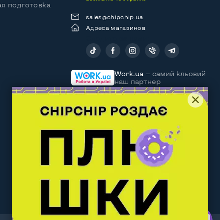
я подготовка
sales@chipchip.ua
Адреса магазинов
Следите за нами:
Work.ua
— самий кльовий
наш партнер