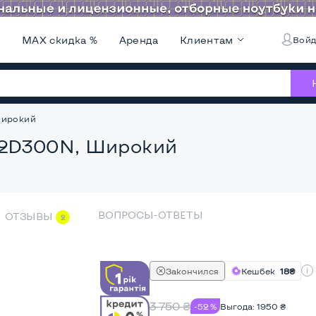
и
MAX скидка %
Аренда
Клиентам
Войд
Широкий
22D300N, Широкий
ВОПРОСЫ-ОТВЕТЫ
ОТЗЫВЫ
2
Закончился
Кешбек
18₴
3 750
₴
-52 %
Выгода:
1950
₴