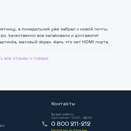
.
пятницу, в понедельник уже забрал с новой почты.
ро. качественно все запаковали и доставили!
ртинка, матовый экран. жаль что нет HDMI порта.
ь все отзывы о товаре
Контакты
Время работы
Call Center: 10:00 - 22:00
0 800 211-212
во
Бесплатно по Украине