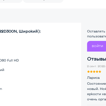
S22D300N, Широкий):
Оставлять
пользоват
ВОЙТИ
Отзывы 
080 Full HD
2 сент. 2022 
ий
Лариса
Состояние
lm
новый. Но
яркости х
очень орг