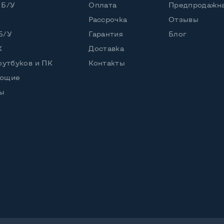
 Б/У
Оплата
Предпродажна
ий
Рассрочка
Отзывы
, вперед назад
Б/У
Гарантия
Блог
К
Доставка
оутбуков и ПК
Контакты
ующие
ы
й