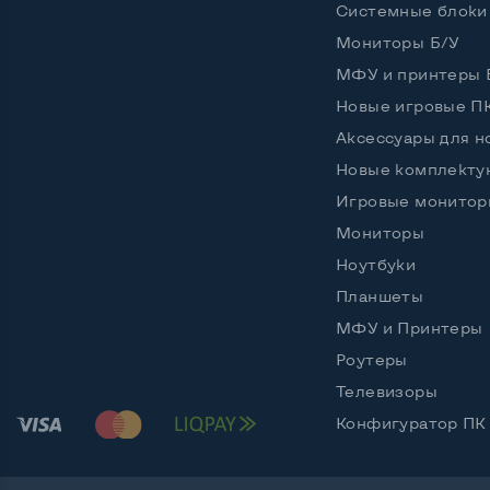
Остальные возможности:
Системные блоки
Блок питания
Внешн
Мониторы Б/У
Регулировка положения дисплея
Наклон
МФУ и принтеры 
Новые игровые П
Встроенные динамики
Нет
Аксессуары для н
Особенности (изогнутый экран, цвет и пр.)
Новые комплект
Цвет
Игровые монитор
Черны
Мониторы
Комплектация: Монитор, кабель питания
Да
Ноутбуки
Планшеты
МФУ и Принтеры
Роутеры
Телевизоры
Конфигуратор ПК