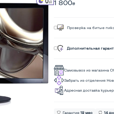
1 800
₴
Проверка на битые пик
Дополнительная гарант
Самовывоз из магазина C
Забрать из отделения Но
Адресная доставка курье
Гарантия
12 мес
14 дн