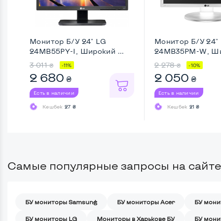
Монитор Б/У 24" LG
Монитор Б/У 24"
24MB55PY-I, Широкий ...
24MB35PM-W, Ши
Full ...
3 011
2 278
₴
₴
-11%
-10%
2 680
2 050
₴
₴
Есть в наличии
Есть в наличии
Кешбек
27 ₴
Кешбек
21 ₴
Самые популярные запросы на сайте
БУ мониторы Samsung
БУ мониторы Acer
БУ мони
БУ мониторы LG
Мониторы в Харькове БУ
БУ мони