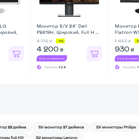
 LG
Монитор Б/У 24" Dell
Монитор 
рокий,
P2419H, Широкий, Full H ...
Flatron 
...
4 719
1 453
₴
₴
-11%
-
4 200
930
₴
₴
Есть в наличии
Есть в нали
Кешбек
42 ₴
Кешбек
1
тор 22 дюйма
БУ монитор 27 дюймов
БУ мониторы Philips
торы Full HD
БУ мониторы Lenovo