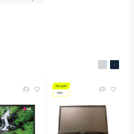
АКЦИЯ
А
-18%
-