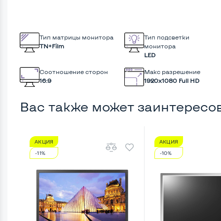
Тип матрицы монитора
Тип подсветки
TN+Film
монитора
LED
Соотношение сторон
Макс разрешение
16:9
1920x1080 Full HD
Вас также может заинтересо
АКЦИЯ
АКЦИЯ
-11%
-10%