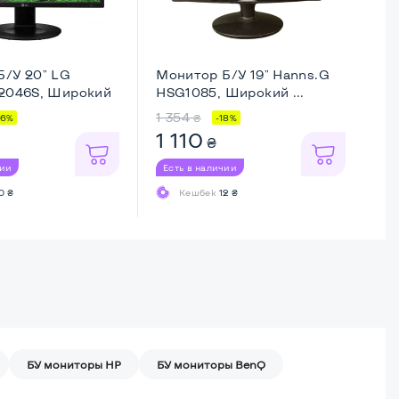
Б/У 20" LG
Монитор Б/У 19" Hanns.G
Мо
W2046S, Широкий
HSG1085, Широкий ...
E2
1 354
3 
₴
36%
-18%
1 110
2
₴
чии
Есть в наличии
Ес
0 ₴
Кешбек
12 ₴
БУ мониторы HP
БУ мониторы BenQ