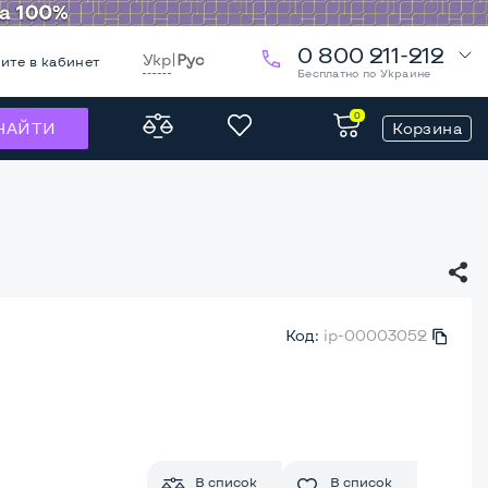
0 800 211-212
Укр
|
Рус
ите в кабинет
Бесплатно по Украине
0
Корзина
НАЙТИ
Код:
ip-00003052
В список
В список