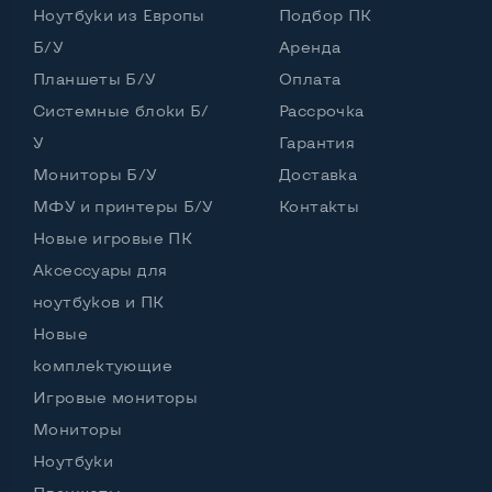
Ноутбуки из Европы
Подбор ПК
Частота процессора (базовая-максимальная)
Б/У
Аренда
Планшеты Б/У
Оплата
Intel Core i5-3210M (2,50 - 3,10 GHz)
Тип оперативной памяти
DDR3
Системные блоки Б/
Рассрочка
У
Гарантия
Тип накопителя
SSD+HDD
Мониторы Б/У
Доставка
Количество слотов M_2
0
МФУ и принтеры Б/У
Контакты
Новые игровые ПК
Аксессуары для
Возможности видеокарты:
ноутбуков и ПК
Тип видеокарты
Встроенный
Новые
Видеопроцессор ноутбука
Intel HD
комплектующие
Игровые мониторы
Размер видеопамяти, Гб
Динамический
Мониторы
Ноутбуки