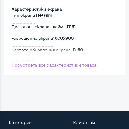
Характеристики экрана:
Тип экрана
TN+Film
Диагональ экрана, дюймы
17.3"
Разрешение экрана
1600x900
Частота обновления экрана, Гц
60
Full HD
Нет
Посмотреть все характеристики товара
Сенсорный, touch экран
Нет
Поверхность дисплея
Матовая
Мощность:
Процессор
Intel Core i5-3210M
Категории
Клиентам
Количество ядер / потоков
2 ядра / 4 потока