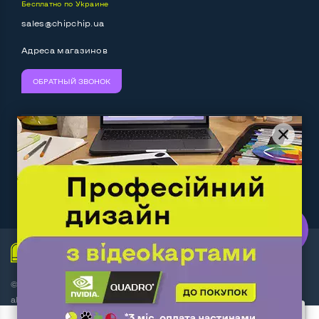
Бесплатно по Украине
Выход HDMI
Да
sales@chipchip.ua
Разъем для карт SD/SDHC
Да
Адреса магазинов
Разъем для наушников 3.5 мм
Да
ОБРАТНЫЙ ЗВОНОК
Разъем для микрофона
Да
Выход Gigabit Ethernet LAN
Да
Мы принимаем:
Следите за нами:
Выход USB 2_0
1 шт
Выход USB 3_0
2-4 шт
Work.ua
— самий кльовий
наш партнер
Выход Com Port
Нет
Беспроводные подключения:
© Интернет-магазин ChipChip - компьютерная техника и
Wi-Fi
Да
аксессуары 2014-2026
Bluetooth
Да
4 пользователя добавили этот товар в корзину