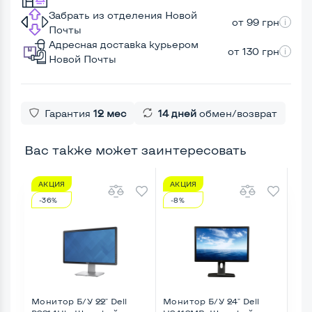
Забрать из отделения Новой
от 99 грн
Почты
Адресная доставка курьером
от 130 грн
Новой Почты
Гарантия
12 мес
14 дней
обмен/возврат
Вас также может заинтересовать
АКЦИЯ
АКЦИЯ
А
-36%
-8%
-1
Монитор Б/У 22" Dell
Монитор Б/У 24" Dell
Мон