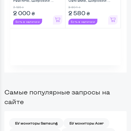
P2214Hb, Широкий ...
U2412MB, Широкий ...
P24
...
3 125
2 804
4 71
₴
₴
2 000
2 580
4 
₴
₴
Есть в наличии
Есть в наличии
Ес
Самые популярные запросы на
сайте
БУ мониторы Samsung
БУ мониторы Acer