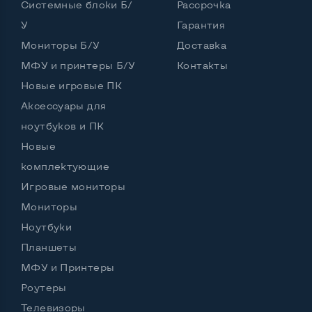
Системные блоки Б/
Рассрочка
У
Гарантия
Интерфейс подключения Display port
Нет
Мониторы Б/У
Доставка
Возможность вывода USB-разъемов на монитор
МФУ и принтеры Б/У
Контакты
Нет
Новые игровые ПК
Аксессуары для
ноутбуков и ПК
Остальные возможности:
Новые
Блок питания
Встроенный
комплектующие
Регулировка положения дисплея
Игровые мониторы
Наклон, вперед назад
Мониторы
Встроенные динамики
Да
Ноутбуки
Особенности (изогнутый экран, цвет и пр.)
Планшеты
МФУ и Принтеры
Цвет
Черный
Роутеры
Комплектация: Монитор, кабель питания
Да
Телевизоры