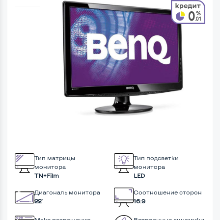
Тип матрицы
Тип подсветки
монитора
монитора
TN+Film
LED
Диагональ монитора
Соотношение сторон
22"
16:9
Макс разрешение
Встроенные динамики