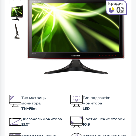
Тип матрицы
Тип подсветки
монитора
монитора
TN+Film
LED
Диагональ монитора
Соотношение сторон
21,5"
16:9
Макс разрешение
Встроенные динамики