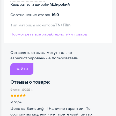
Квадрат или широкий
Широкий
Соотношение сторон
16:9
Тип матрицы монитора
TN+Film
Посмотреть все характеристики товара
Тип подсветки монитора
LED
Поверхность дисплея
Матовая
Оставлять отзывы могут только
Безрамочный
Нет
зарегистрированные пользователи!
ВОЙТИ
Разъемы подключения:
Отзывы о товаре:
Крепление сзади, типа VESA
Нет
9 сент. 2022 г.
Интерфейс подключения VGA
Нет
Игорь
Интерфейс подключения DVI
Да
Цена за Samsung !!! Наличие гарантии. По
состоянию модели - нет претензий. Битых
Интерфейс подключения HDMI
Нет