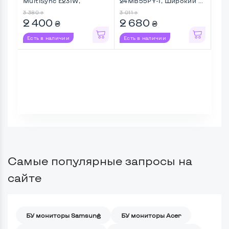
MultiSync E231W,
24MB55PY-I, Широкий ...
P22
Широкий ...
3 380
3 011
3 12
₴
₴
2 400
2 680
2 
₴
₴
Есть в наличии
Есть в наличии
Ес
Самые популярные запросы на
сайте
БУ мониторы Samsung
БУ мониторы Acer