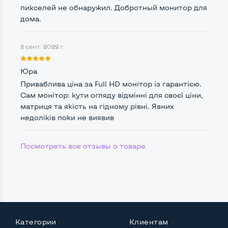
пикселей не обнаружил. Добротный монитор для
дома.
Интерфейс подключения Display port
Нет
Возможность вывода USB-разъемов на монитор
2 сент. 2022 г.
Нет
Юра
Приваблива ціна за Full HD монітор із гарантією.
Сам монітор: кути огляду відмінні для своєї ціни,
Остальные возможности:
матриця та якість на гідному рівні. Явних
Блок питания
Внешний
недоліків поки не виявив
Регулировка положения дисплея
Посмотреть все отзывы о товаре
Наклон, вперед назад
Встроенные динамики
Нет
Особенности (изогнутый экран, цвет и пр.)
Цвет
Черный
Комплектация: Монитор, кабель питания
Да
Категории
Клиентам