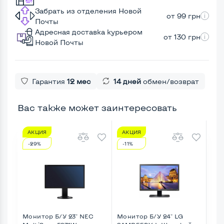
Забрать из отделения Новой
от 99 грн
Почты
Адресная доставка курьером
от 130 грн
Новой Почты
Гарантия
12 мес
14 дней
обмен/возврат
Вас также может заинтересовать
АКЦИЯ
АКЦИЯ
А
-29%
-11%
-3
Монитор Б/У 23" NEC
Монитор Б/У 24" LG
Мон