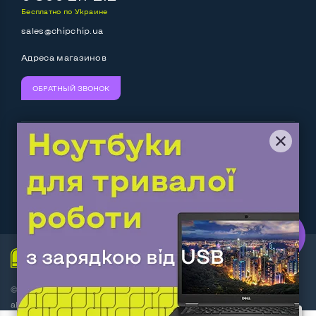
Бесплатно по Украине
sales@chipchip.ua
Адреса магазинов
ОБРАТНЫЙ ЗВОНОК
Мы принимаем:
Следите за нами:
Work.ua
— самий кльовий
наш партнер
© Интернет-магазин ChipChip - компьютерная техника и
аксессуары 2014-2026