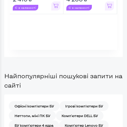
Є в наявності
Є в наявності
Є в
Найпопулярніші пошукові запити на
сайті
Офісні комп'ютери БУ
Ігрові комп'ютери БУ
Неттопи, міні ПК БУ
Комп'ютери DELL БУ
БУ комп'ютери 4 ядра
Комп'ютер Lenovo БУ