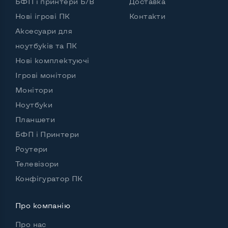
БФП і принтери Б/В
Доставка
Розʼєм для мікрофону та навушників
Нові ігрові ПК
Контакти
Да, спереди и сзади
Аксесуари для
Вихід Gigabit Ethernet LAN
Так
ноутбуків та ПК
Вихід USB 2.0
5 шт и более
Нові комплектуючі
Ігрові монітори
Вихід USB 3.0
2-4 шт
Монітори
Вихід Com Port
Так
Ноутбуки
Планшети
БФП і Принтери
Інші можливості:
Роутери
Країна виробник
Німеччина
Телевізори
Потужність блоку живлення, Вт
280
Конфігуратор ПК
Зовнішній блок живлення
Ні
Про компанію
Вбудовані динаміки
Так
Про нас