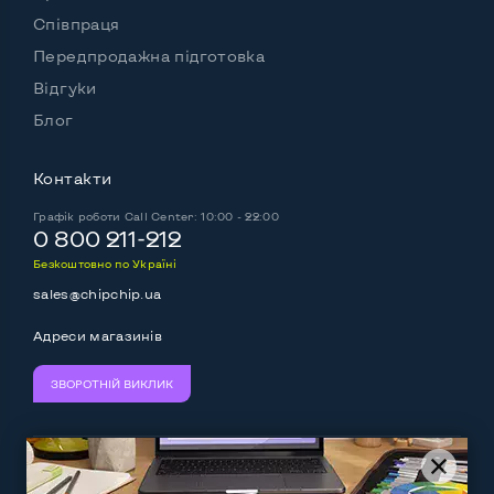
Особенности
Співпраця
Передпродажна підготовка
Комплектація: системний блок, кабель живлення
Відгуки
Так
Блог
Контакти
Графік роботи
Call Center: 10:00 - 22:00
0 800 211-212
Безкоштовно по Україні
sales@chipchip.ua
Адреси магазинів
ЗВОРОТНІЙ ВИКЛИК
Ми приймаємо:
Слідкуйте за нами: