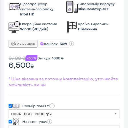
Відеопроцесор
Типорозмір корпусу
системного блоку
Slim-Desktop-SFF
Intel HD
Операційна система
Країна виробник
Win 10 (30 днів)
Німеччина
Закінчився
Кешбек
30₴
8,188
₴
-36 %
Вигода:
1688
₴
6,500
₴
* Ціна вказана за поточну комплектацію, уточнюйте
можливість зміни
Розмір пам'яті
Накопичувач