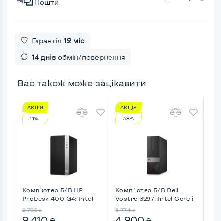
Пошти
Гарантія
12 міс
14 днів
обмін/повернення
Вас також може зацікавити
АКЦІЯ
АКЦІЯ
АК
-11%
-38%
-3
Комп`ютер Б/В HP
Комп`ютер Б/В Dell
Ком
ProDesk 400 G4: Intel
Vostro 3267: Intel Core i
Vos
Core ...
...
...
2 708
6 774
6 0
₴
₴
2 410
4 200
4 
₴
₴