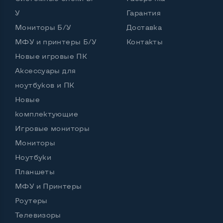
У
Гарантия
Port для клавиатуры PS/2
Да
Мониторы Б/У
Доставка
Разъем для микрофона и наушников
МФУ и принтеры Б/У
Контакты
Да, спереди и сзади
Новые игровые ПК
Выход Gigabit Ethernet LAN
Да
Аксессуары для
Выход USB 2_0
5 шт и более
ноутбуков и ПК
Новые
Выход USB 3_0
2-4 шт
комплектующие
Выход Com Port
Да
Игровые мониторы
Мониторы
Ноутбуки
Остальные возможности:
Планшеты
Страна производитель
Германия
МФУ и Принтеры
Мощность блока питания, Вт
280
Роутеры
Телевизоры
Внешний блок питания
Нет