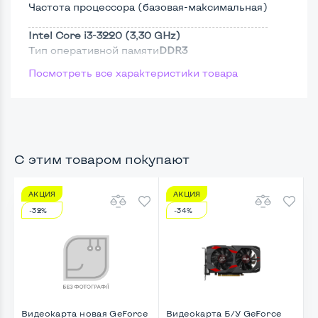
Частота процессора (базовая-максимальная)
Intel Core i3-3220 (3,30 GHz)
Тип оперативной памяти
DDR3
Посмотреть все характеристики товара
Тип накопителя
SSD 2,5"
Размер памяти
Жесткий диск
С этим товаром покупают
АКЦИЯ
АКЦИЯ
Возможности видеокарты:
-32%
-34%
Тип видеокарты
Встроенный
Видеопроцессор системного блока
Intel HD
Размер видеопамяти, Гб
Динамический
Видеокарта новая GeForce
Видеокарта Б/У GeForce
В