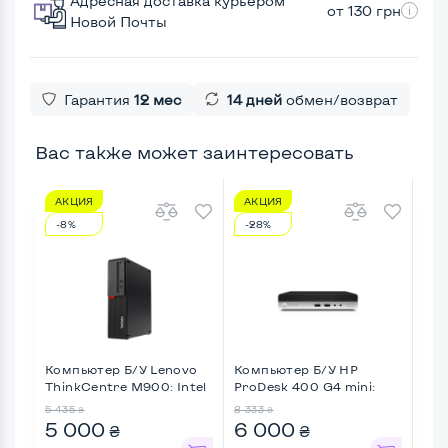
Адресная доставка курьером
от 130 грн
Новой Почты
Гарантия
12 мес
14 дней
обмен/возврат
Вас также может заинтересовать
АКЦИЯ
АКЦИЯ
А
-8%
-28%
-8
Компьютер Б/У Lenovo
Компьютер Б/У HP
Ком
ThinkCentre M900: Intel
ProDesk 400 G4 mini:
Opt
...
Intel ...
...
5 435
8 333
2 62
₴
₴
5 000
6 000
2 
₴
₴