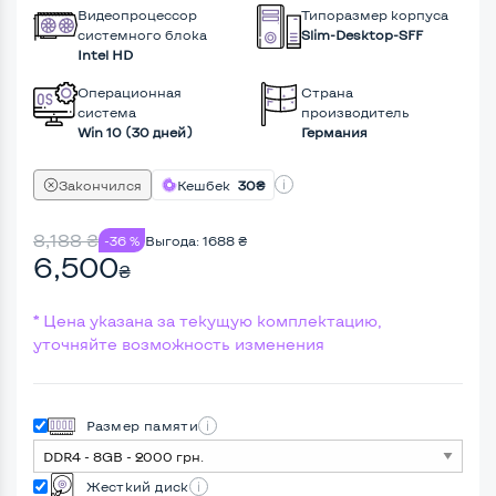
Видеопроцессор
Типоразмер корпуса
системного блока
Slim-Desktop-SFF
Intel HD
Операционная
Страна
система
производитель
Win 10 (30 дней)
Германия
Закончился
Кешбек
30₴
8,188
₴
-36 %
Выгода:
1688
₴
6,500
₴
* Цена указана за текущую комплектацию,
уточняйте возможность изменения
Размер памяти
Жесткий диск