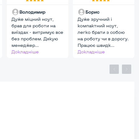
8 GB, SSD 512
16 GB, SSD 256
Володимир
Борис
GB, Intel UHD,
GB, Intel Iris Xe,
Дуже міцний ноут,
Key Light
Дуже зручний і
IPS, Full HD,
брав для роботи на
компактний ноут,
Touchscreen, Key
виїздах - витримує все
легко брати з собою
Light
без проблем. Дякую
на роботу чи в дорогу.
менеджер...
Працює швидк...
Докладніше
Докладніше