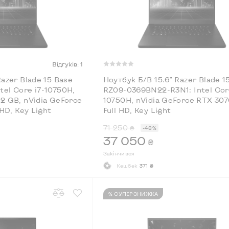
Відгуків: 1
Razer Blade 15 Base
Ноутбук Б/В 15.6" Razer Blade 1
el Core i7-10750H,
RZ09-0369BN22-R3N1: Intel Core
2 GB, nVidia GeForce
10750H, nVidia GeForce RTX 3070
 HD, Key Light
Full HD, Key Light
71 250
₴
-48%
37 050
₴
Закінчився
Кешбек
371 ₴
% СУПЕРЗНИЖКА