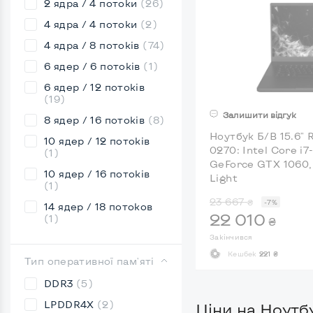
2 ядра / 4 потоки
(26)
4 ядра / 4 потоки
(2)
4 ядра / 8 потоків
(74)
6 ядер / 6 потоків
(1)
6 ядер / 12 потоків
(19)
Залишити відгук
8 ядер / 16 потоків
(8)
Ноутбук Б/В 15.6" 
10 ядер / 12 потоків
0270: Intel Core i7
(1)
GeForce GTX 1060, I
10 ядер / 16 потоків
Light
(1)
23 667
₴
-7%
14 ядер / 18 потоков
22 010
(1)
₴
Закінчився
Кешбек
221 ₴
Тип оперативної пам'яті
DDR3
(5)
LPDDR4X
(2)
Ціни на Ноутб