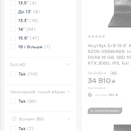
13.5"
(4)
До 13"
(2)
13.3"
(19)
14"
(54)
15.6"
(47)
Ноутбук Б/В 15.6" 
16 і більше
(7)
RZ09-0369AN22: Int
DDR4 16 GB, SSD 51
RTX 3060, IPS, Full
Full HD
36 642
₴
Так
(119)
-5%
34 810
₴
Закінчився
Сенсорний, touch екран
Кешбек
349 ₴
Так
(29)
% СУПЕРЗНИЖКА
Screen 360
Так
(7)