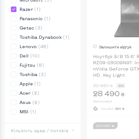
Razer
(1)
Panasonic
(1)
Getac
(3)
Toshiba Dynabook
(1)
Lenovo
(48)
Залишити відгук
Dell
(10)
Ноутбук Б/В 15.6" 
RZ09-03009N97: Int
Fujitsu
(8)
nVidia GeForce GTX 
Toshiba
(3)
HD, Key Light
Apple
(1)
30 967
₴
-8%
28 490
Acer
(2)
₴
Закінчився
Asus
(2)
Кешбек
285 ₴
MSI
(1)
ВОГНИК 🔥
Кількість ядер / потоків