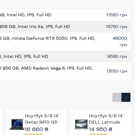
 Intel HD, IPS, Full HD
11520 грн
6 GB, Intel Iris Xe, IPS, Full HD
15760 грн
 GB, nVidia GeForce RTX 5050, IPS, Full HD,
46000
грн
Intel HD, IPS, Full HD
9590 грн
256 GB, AMD Radeon Vega 6, IPS, Full HD,
13150 грн
Ноутбук Б/В 14"
Ноутбук Б/В 14"
Getac S410 G3-
DELL Latitude
WL: Intel Core
16 660 ₴
5420: Intel Core
14 950 ₴
i5-8350U, DDR4
i7-1165G7, DDR4