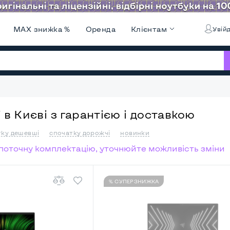
MAX знижка %
Оренда
Клієнтам
Увійд
в Києві з гарантією і доставкою
тку дешевші
спочатку дорожчі
новинки
а поточну комплектацію, уточнюйте можливість зміни
% СУПЕРЗНИЖКА