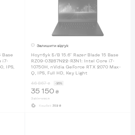
Залишити відгук
5 Base
Ноутбук Б/В 15.6" Razer Blade 15 Base
 i7-
RZ09-03287N22-R3N1: Intel Core i7-
0, IPS,
10750H, nVidia GeForce RTX 2070 Max-
Q, IPS, Full HD, Key Light
46 867
₴
-25%
35 150
₴
Закінчився
Кешбек
352 ₴