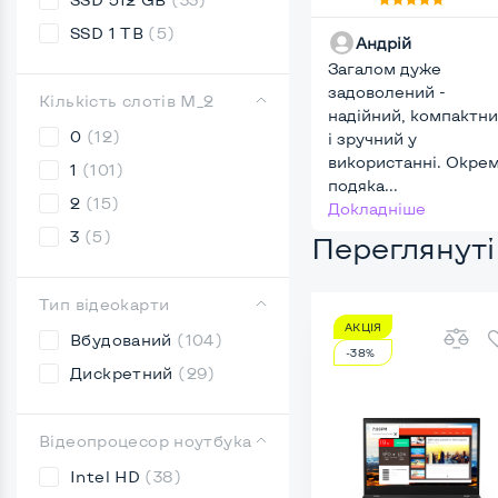
114: Intel Core 
SSD 1 TB
(5)
Андрій
10510U, DDR4 
Загалом дуже
GB, SSD 256 G
задоволений -
Intel UHD, IPS,
Кількість слотів М_2
надійний, компактн
Full HD, 4G (LT
0
(12)
і зручний у
Key Light
використанні. Окре
1
(101)
подяка...
2
(15)
Докладніше
3
(5)
Переглянуті
Тип відеокарти
АКЦІЯ
Вбудований
(104)
-38%
Дискретний
(29)
Відеопроцесор ноутбука
Intel HD
(38)