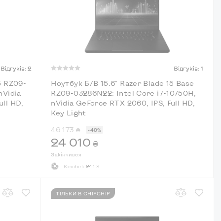
Відгуків: 2
Відгуків: 1
5 RZ09-
Ноутбук Б/В 15.6" Razer Blade 15 Base
nVidia
RZ09-03286N22: Intel Core i7-10750H,
ull HD,
nVidia GeForce RTX 2060, IPS, Full HD,
Key Light
46 173
₴
-48%
24 010
₴
Закінчився
Кешбек
241 ₴
ТІЛЬКИ В CHIPCHIP