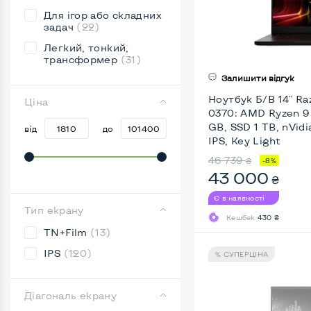
Для ігор або складних
задач
(22)
Легкий, тонкий,
трансформер
(31)
Залишити відгук
Ноутбук Б/В 14" Ra
Ціна
0370: AMD Ryzen 9
GB, SSD 1 TB, nVid
від
до
IPS, Key Light
46 739
₴
-8%
43 000
₴
Є в наявності
Тип екрану
Кешбек
430 ₴
TN+Film
(13)
IPS
(120)
% СУПЕРЦІНА
Діагональ екрану