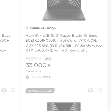
Залишити відгук
5 Base
Ноутбук Б/В 15.6" Razer Blade 15 Base
0750H,
2021RZ09-0369: Intel Core i7-10750H,
DDR4 16 GB, SSD 512 GB, nVidia GeForce
 Key
RTX 3060, IPS, Full HD, Key Light
38 372
₴
-14%
33 000
₴
Закінчився
Кешбек
330 ₴
РЕКОМЕНДУЄМО