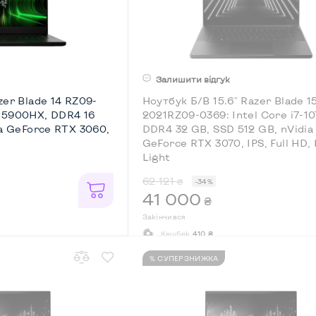
Залишити відгук
zer Blade 14 RZ09-
Ноутбук Б/В 15.6" Razer Blade 1
 5900HX, DDR4 16
2021RZ09-0369: Intel Core i7-1
ia GeForce RTX 3060,
DDR4 32 GB, SSD 512 GB, nVidia
GeForce RTX 3070, IPS, Full HD,
Light
62 121
₴
-34%
41 000
₴
Закінчився
Кешбек
410 ₴
% СУПЕРЗНИЖКА