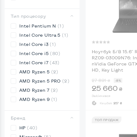
Тип процесору
Intel Pentium N
(1)
Intel Core Ultra 5
(1)
Intel Core i3
(1)
Ноутбук Б/В 15.6" 
Intel Core i5
(80)
RZ09-03009N76: Int
Intel Core i7
(43)
nVidia GeForce GTX 
HD, Key Light
AMD Ryzen 5
(2)
27 891
AMD Ryzen 5 PRO
(2)
₴
-8%
25 660
₴
AMD Ryzen 7
(2)
Закінчився
AMD Ryzen 9
(1)
Кешбек
257 ₴
Бренд
ТОП ПРОДАЖ
HP
(40)
Microsoft
(5)