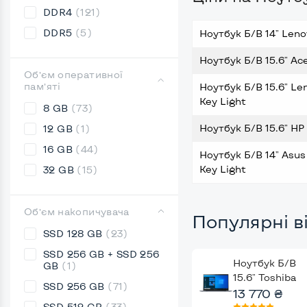
DDR4
(121)
DDR5
(5)
Ноутбук Б/В 14" Lenov
Ноутбук Б/В 15.6" Ace
Обʼєм оперативної
памʼяті
Ноутбук Б/В 15.6" Le
Key Light
8 GB
(73)
Ноутбук Б/В 15.6" HP 
12 GB
(1)
16 GB
(44)
Ноутбук Б/В 14" Asus
Key Light
32 GB
(15)
Обʼєм накопичувача
Популярні в
SSD 128 GB
(23)
SSD 256 GB + SSD 256
Ноутбук Б/В
GB
(1)
15.6" Toshiba
SSD 256 GB
(71)
Dynabook
13 770 ₴
Portege X50-G
SSD 512 GB
(33)