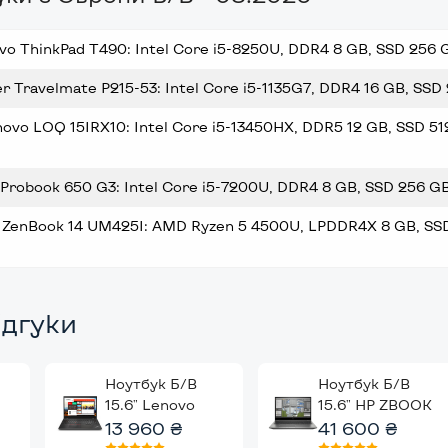
o ThinkPad T490: Intel Core i5-8250U, DDR4 8 GB, SSD 256 GB,
r Travelmate P215-53: Intel Core i5-1135G7, DDR4 16 GB, SSD 25
novo LOQ 15IRX10: Intel Core i5-13450HX, DDR5 12 GB, SSD 512
Probook 650 G3: Intel Core i5-7200U, DDR4 8 GB, SSD 256 GB, 
 ZenBook 14 UM425I: AMD Ryzen 5 4500U, LPDDR4X 8 GB, SSD 
ідгуки
Ноутбук Б/В
Ноутбук Б/В
15.6" Lenovo
15.6" HP ZBOOK
ThinkPad T580:
13 960 ₴
Fury 15 G8: Intel
41 600 ₴
-
Intel Core i5-
Core i7-11800H,