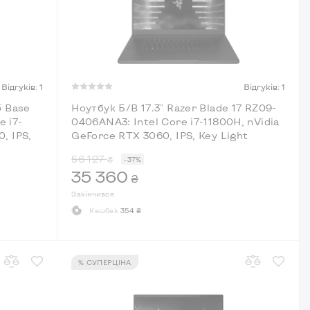
Відгуків: 1
Відгуків: 1
5 Base
Ноутбук Б/В 17.3" Razer Blade 17 RZ09-
 i7-
0406ANA3: Intel Core i7-11800H, nVidia
, IPS,
GeForce RTX 3060, IPS, Key Light
56 127
₴
-37%
35 360
₴
Закінчився
Кешбек
354 ₴
% СУПЕРЦІНА