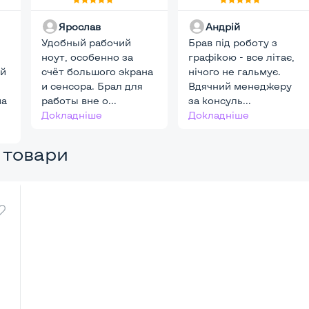
i7-
8250U, DDR4 8
DDR4 32 GB, SSD
Ярослав
Андрій
16
GB, SSD 256 GB,
512 GB, nVidia
B,
Удобный рабочий
Intel HD, IPS, Full
Брав під роботу з
RTX A2000, IPS,
ноут, особенно за
HD, Touchscreen,
графікою - все літає,
Full HD, Key Light
ий
E),
счёт большого экрана
4G (LTE), Key
нічого не гальмує.
и сенсора. Брал для
Light, Два АКБ
Вдячний менеджеру
ма
работы вне о...
за консуль...
Докладніше
Докладніше
 товари