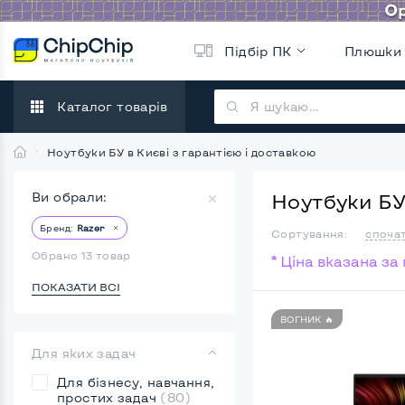
Підбір ПК
Плюшки
Каталог товарів
Ноутбуки БУ в Києві з гарантією і доставкою
Ви обрали:
Ноутбуки БУ 
Бренд:
Razer
Сортування:
споча
Обрано 13 товар
* Ціна вказана з
ПОКАЗАТИ ВСІ
ВОГНИК 🔥
Для яких задач
Для бізнесу, навчання,
простих задач
(80)