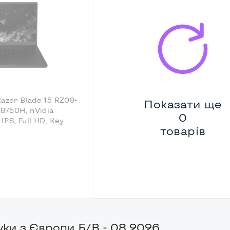
Razer Blade 15 RZ09-
Показати ще
-8750H, nVidia
0
PS, Full HD, Key
товарів
уки з Європи Б/В - 08.2026