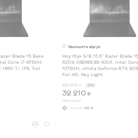
Залишити відгук
Razer Blade 15 Base
Ноутбук Б/В 15.6" Razer Blade 1
el Core i7-9750H,
RZ09-03286E22-R3U1: Intel Core
1660 Ti, IPS, Full
10750H, nVidia GeForce RTX 206
Full HD, Key Light
48 075
₴
-33%
32 210
₴
Закінчився
Кешбек
323 ₴