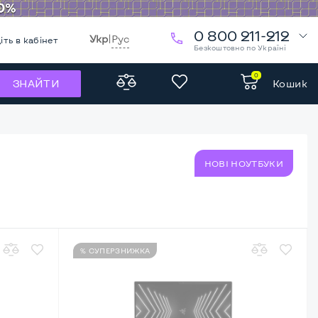
0 800 211-212
Укр
|
Рус
іть в кабінет
Безкоштовно по Україні
0
Кошик
ЗНАЙТИ
НОВІ НОУТБУКИ
% СУПЕРЗНИЖКА