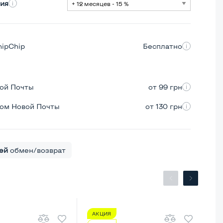
ия
hipChip
Бесплатно
вой Почты
от 99 грн
ром Новой Почты
от 130 грн
ей
обмен/возврат
АКЦИЯ
А