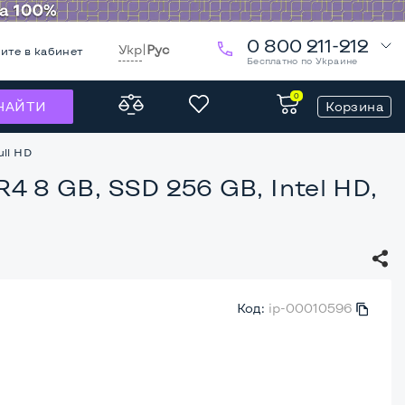
0 800 211-212
Укр
|
Рус
ите в кабинет
Бесплатно по Украине
0
Корзина
НАЙТИ
ull HD
R4 8 GB, SSD 256 GB, Intel HD,
Код:
ip-00010596