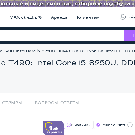
и
MAX скидка %
Аренда
Клиентам
Войд
 T490: Intel Core i5-8250U, DDR4 8 GB, SSD 256 GB, Intel HD, IPS, F
d T490: Intel Core i5-8250U, DD
ОТЗЫВЫ
ВОПРОСЫ-ОТВЕТЫ
В наличии
Кешбек
116₴