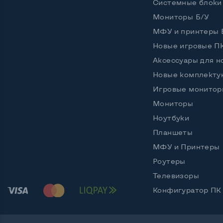
Системные блоки
Частота процессора (базовая-максимальная)
Intel 
Мониторы Б/У
Тип оперативной памяти
DDR4
МФУ и принтеры 
Новые игровые П
Объем оперативной памяти
8 GB
Аксессуары для н
Тип накопителя
SSD M.
Новые комплект
Игровые монитор
Объем накопителя
SSD 2
Мониторы
Количество слотов M_2
1
Ноутбуки
Планшеты
МФУ и Принтеры
Возможности видеокарты:
Роутеры
Тип видеокарты
Встро
Телевизоры
Видеопроцессор ноутбука
Intel 
Конфигуратор ПК
Размер видеопамяти, Гб
1