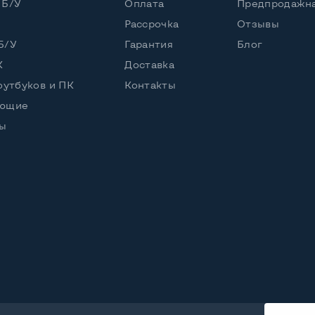
 Б/У
Оплата
Предпродажна
Core i5-8250U (1,60 - 3,40 GHz)
Рассрочка
Отзывы
Б/У
Гарантия
Блог
К
Доставка
оутбуков и ПК
Контакты
2 2280
ующие
ы
56 GB
енный
HD