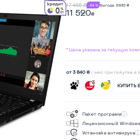
17 455
₴
-34 %
Выгода:
5935
₴
11 520
₴
* Цена указана за текущую ко
от 3 840 ₴
/ мес при покупке в 
КУПИТЬ 
Пакет программ
Лицензионный Window
Установка антивируса