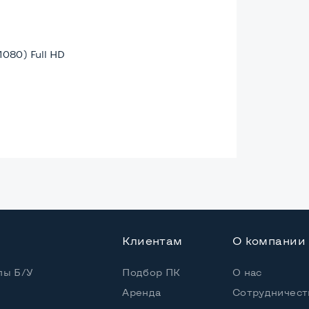
1080) Full HD
ая
Клиентам
О компании
Core i5-8250U
пы Б/У
Подбор ПК
О нас
Аренда
Сотрудничест
 / 8 потоков