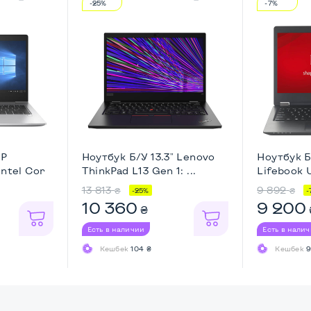
-25%
-7%
HP
Ноутбук Б/У 13.3" Lenovo
Ноутбук Б/
Intel Cor
ThinkPad L13 Gen 1: ...
Lifebook U
13 813
9 892
₴
₴
-25%
-
10 360
9 200
₴
Есть в наличии
Есть в нали
Кешбек
104 ₴
Кешбек
9