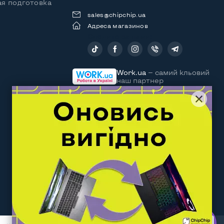
я подготовка
sales@chipchip.ua
Адреса магазинов
Следите за нами:
Work.ua
— самий кльовий
наш партнер