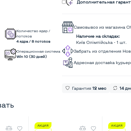
Дополнительная гарант
Самовывоз из магазина C
Количество ядер /
Наличие на складах:
потоков
4 ядра / 8 потоков
Київ Олімпійська - 1 шт.
Забрать из отделения Но
Операционная система
Win 10 (30 дней)
Адресная доставка курье
Гарантия
12 мес
14 дн
вать
АКЦИЯ
АКЦИЯ