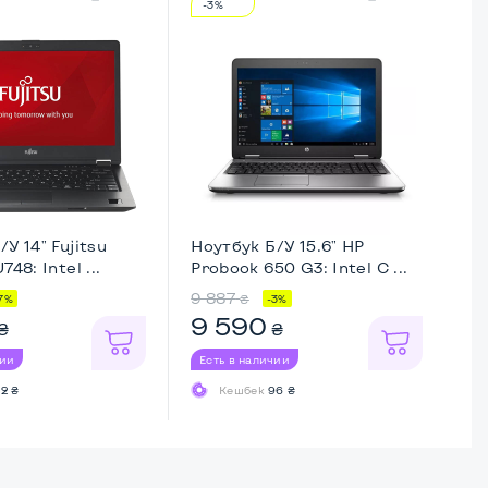
-3%
-
У 14" Fujitsu
Ноутбук Б/У 15.6" HP
Но
748: Intel ...
Probook 650 G3: Intel C ...
El
9 887
15
₴
7%
-3%
9 590
1
₴
₴
чии
Есть в наличии
Ес
2 ₴
Кешбек
96 ₴