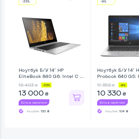
-33%
-9%
Ноутбук Б/У 14" HP
Ноутбук Б/У 14" 
EliteBook 840 G6: Intel C ...
Probook 640 G5: 
...
19 403
11 352
₴
₴
-33%
-9%
13 000
10 330
₴
₴
Есть в наличии
Есть в наличии
Кешбек
130 ₴
Кешбек
104 ₴