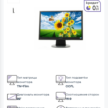
Тип матрицы
Тип подсветки
монитора
монитора
TN+Film
CCFL
Диагональ монитора
Соотношение сторон
22"
16:9
Макс разрешение
Встроенные динамики