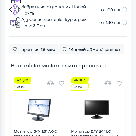
Забрать из отделения Новой
от 99 грн
Почты
Адресная доставка курьером
от 130 грн
Новой Почты
Гарантия
12 мес
14 дней
обмен/возврат
Вас также может заинтересовать
АКЦИЯ
АКЦИЯ
А
-32%
-37%
-6
Монитор Б/У 23" AOC
Монитор Б/У 24" LG
Мон