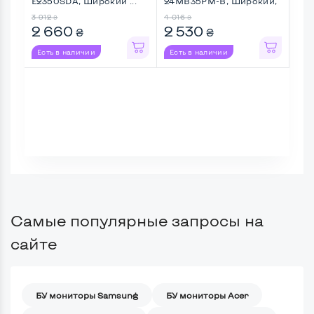
E2350SDA, Широкий ...
24MB35PM-B, Широкий,
BL2
Full ...
3 912
4 016
2 87
₴
₴
2 660
2 530
2 
₴
₴
Есть в наличии
Есть в наличии
Ес
Самые популярные запросы на
сайте
БУ мониторы Samsung
БУ мониторы Acer