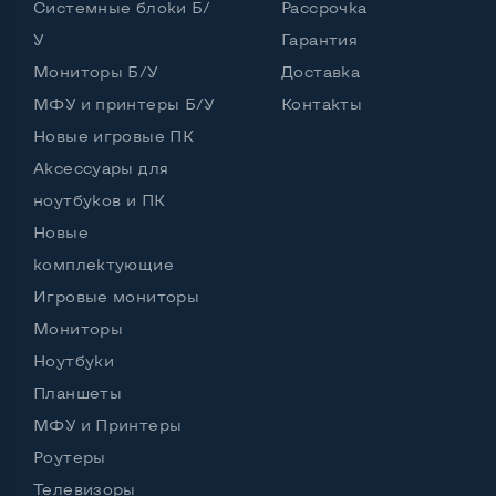
Системные блоки Б/
Рассрочка
У
Гарантия
Интерфейс подключения Display port
Нет
Мониторы Б/У
Доставка
Возможность вывода USB-разъемов на монитор
МФУ и принтеры Б/У
Контакты
Нет
Новые игровые ПК
Аксессуары для
ноутбуков и ПК
Остальные возможности:
Новые
Блок питания
Встроенный
комплектующие
Регулировка положения дисплея
Игровые мониторы
Наклон, вверх вниз
Мониторы
Встроенные динамики
Да
Ноутбуки
Особенности (изогнутый экран, цвет и пр.)
Планшеты
МФУ и Принтеры
Цвет
Черный
Роутеры
Комплектация: Монитор, кабель питания
Да
Телевизоры