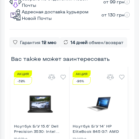
от 99 грн
Почты
Адресная доставка курьером
от 130 грн
Новой Почты
Гарантия
12 мес
14 дней
обмен/возврат
Вас также может заинтересовать
АКЦИЯ
АКЦИЯ
А
-32%
-26%
-2
Ноутбук Б/У 15.6" Dell
Ноутбук Б/У 14" HP
Ноу
Precision 3530: Intel ...
EliteBook 845 G7: AMD
Lati
Ryz ...
21 618
19 149
20 
₴
₴