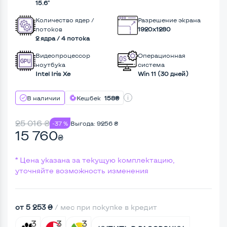
15.6"
Количество ядер /
Разрешение экрана
потоков
1920x1280
2 ядра / 4 потока
Видеопроцессор
Операционная
ноутбука
система
Intel Iris Xe
Win 11 (30 дней)
В наличии
Кешбек
158₴
25 016
₴
-37 %
Выгода:
9256
₴
15 760
₴
* Цена указана за текущую комплектацию,
уточняйте возможность изменения
от 5 253 ₴
/ мес при покупке в кредит