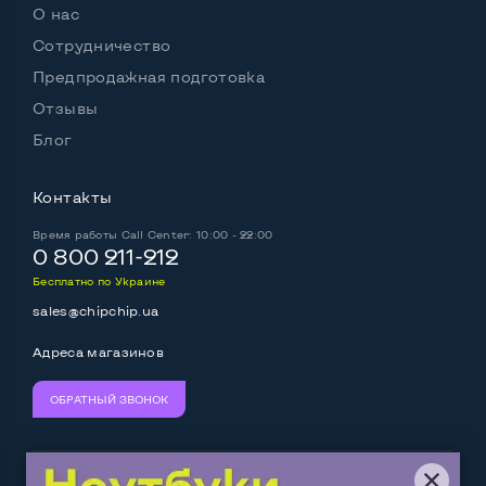
О нас
Материал корпуса
Пластик
Сотрудничество
Подсветка клавиатуры
Нет
Предпродажная подготовка
Русские и украинские буквы на клавиатуре
Да
Отзывы
Блог
Полноразмерная клавиатура NumberPad
Да
Оптический привод
Да
Контакты
Время работы
Операционная система
Call Center: 10:00 - 22:00
Win 11 (30 дней)
0 800 211-212
Бесплатно по Украине
sales@chipchip.ua
Разъемы подключения:
Адреса магазинов
Выход VGA
Да
Выход Display port
Нет
ОБРАТНЫЙ ЗВОНОК
Выход mini Display port
Нет
Мы принимаем:
Следите за нами: