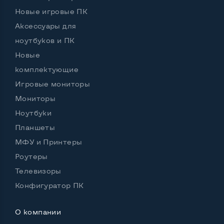
Объем оперативной памяти
16 GB
Новые игровые ПК
Тип накопителя
SSD M.2 2280
Аксессуары для
ноутбуков и ПК
Объем накопителя
SSD 256 GB
Новые
Объем HDD
комплектующие
Количество слотов M_2
0
Игровые мониторы
Мониторы
Ноутбуки
Планшеты
Возможности видеокарты:
Тип видеокарты
Встроенный
МФУ и Принтеры
Роутеры
Видеопроцессор ноутбука
Intel Iris Xe
Телевизоры
Размер видеопамяти, Гб
Динамический
Конфигуратор ПК
О компании
Удобство пользования: