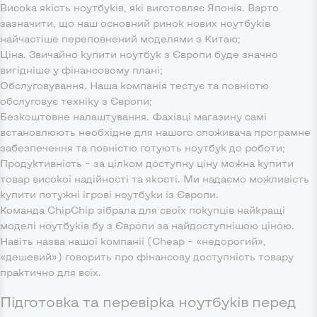
Висока якість ноутбуків, які виготовляє Японія. Варто
зазначити, що наш основний ринок нових ноутбуків
найчастіше переповнений моделями з Китаю;
Ціна. Звичайно купити ноутбук з Європи буде значно
вигідніше у фінансовому плані;
Обслуговування. Наша компанія тестує та повністю
обслуговує техніку з Європи;
Безкоштовне налаштування. Фахівці магазину самі
встановлюють необхідне для нашого споживача програмне
забезпечення та повністю готують ноутбук до роботи;
Продуктивність – за цілком доступну ціну можна купити
товар високої надійності та якості. Ми надаємо можливість
купити потужні ігрові ноутбуки із Європи.
Команда ChipChip зібрала для своїх покупців найкращі
моделі ноутбуків бу з Європи за найдоступнішою ціною.
Навіть назва нашої компанії (Cheap – «недорогий»,
«дешевий») говорить про фінансову доступність товару
практично для всіх.
Підготовка та перевірка ноутбуків перед