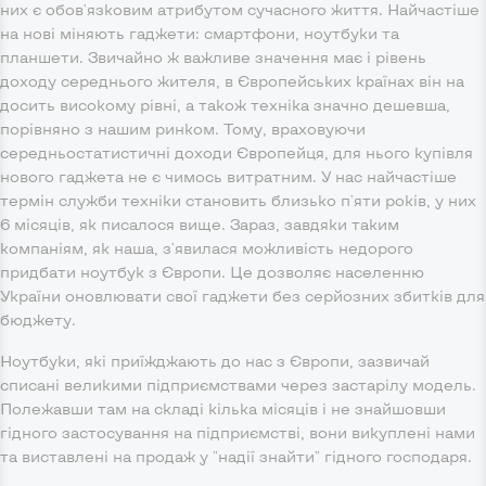
них є обов'язковим атрибутом сучасного життя. Найчастіше
на нові міняють гаджети: смартфони, ноутбуки та
планшети. Звичайно ж важливе значення має і рівень
доходу середнього жителя, в Європейських країнах він на
досить високому рівні, а також техніка значно дешевша,
порівняно з нашим ринком. Тому, враховуючи
середньостатистичні доходи Європейця, для нього купівля
нового гаджета не є чимось витратним. У нас найчастіше
термін служби техніки становить близько п'яти років, у них
6 місяців, як писалося вище. Зараз, завдяки таким
компаніям, як наша, з'явилася можливість недорого
придбати ноутбук з Європи. Це дозволяє населенню
України оновлювати свої гаджети без серйозних збитків для
бюджету.
Ноутбуки, які приїжджають до нас з Європи, зазвичай
списані великими підприємствами через застарілу модель.
Полежавши там на складі кілька місяців і не знайшовши
гідного застосування на підприємстві, вони викуплені нами
та виставлені на продаж у "надії знайти" гідного господаря.