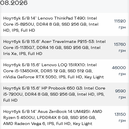
08.2026
Ноутбук Б/В 14" Lenovo ThinkPad T490: Intel
11520
Core i5-8250U, DDR4 8 GB, SSD 256 GB, Intel
грн
HD, IPS, Full HD
Ноутбук Б/В 15.6" Acer Travelmate P215-53: Intel
15760
Core i5-1135G7, DDR4 16 GB, SSD 256 GB, Intel
грн
Iris Xe, IPS, Full HD
Ноутбук Б/В 15.6" Lenovo LOQ 15IRX10: Intel
46000
Core i5-13450HX, DDR5 12 GB, SSD 512 GB,
грн
nVidia GeForce RTX 5050, IPS, Full HD, Key Light
Ноутбук Б/В 15.6" HP Probook 650 G3: Intel Core
9590
i5-7200U, DDR4 8 GB, SSD 256 GB, Intel HD, IPS,
грн
Full HD
Ноутбук Б/В 14" Asus ZenBook 14 UM425I: AMD
13150
Ryzen 5 4500U, LPDDR4X 8 GB, SSD 256 GB,
грн
AMD Radeon Vega 6, IPS, Full HD, Key Light