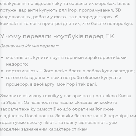
спілкування по відеозв'язку та соціальних мережах. Більш
потужні варіанти купують для ігор, програмування, 3D
моделювання, роботи у фото- та відеоредакторах. Є
компактні та легкі пристрої для тих, хто багато подорожує.
У чому переваги ноутбуків перед ПК
Зазначимо кілька переваг:
можливість купити ноут з гарними характеристиками
недорого;
портативність — його легко брати з собою куди завгодно;
готове складання — нема потреби окремо купувати
процесор, відеокарту, монітор і так далі.
Замовити вживану техніку у нас зручно з доставкою Києву
та Україні. За наявності на наших складах ви можете
забрати техніку самостійно або обрати найближче
відділення Нової пошти. Завдяки багатоетапній перевірці ми
гарантуємо високу якість та повну відповідність усіх
моделей зазначеним характеристикам.