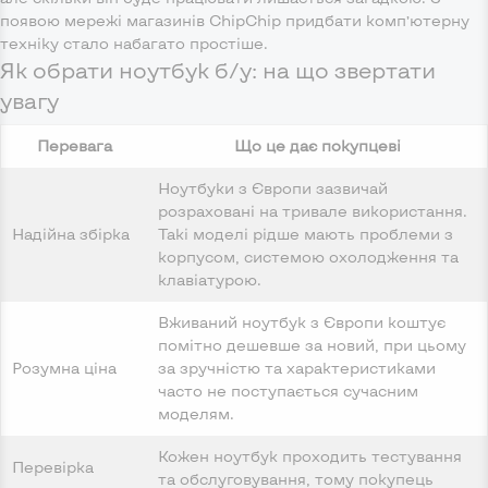
появою мережі магазинів ChipChip придбати комп’ютерну
техніку стало набагато простіше.
Як обрати ноутбук б/у: на що звертати
увагу
Перевага
Що це дає покупцеві
Ноутбуки з Європи зазвичай
розраховані на тривале використання.
Надійна збірка
Такі моделі рідше мають проблеми з
корпусом, системою охолодження та
клавіатурою.
Вживаний ноутбук з Європи коштує
помітно дешевше за новий, при цьому
Розумна ціна
за зручністю та характеристиками
часто не поступається сучасним
моделям.
Кожен ноутбук проходить тестування
Перевірка
та обслуговування, тому покупець