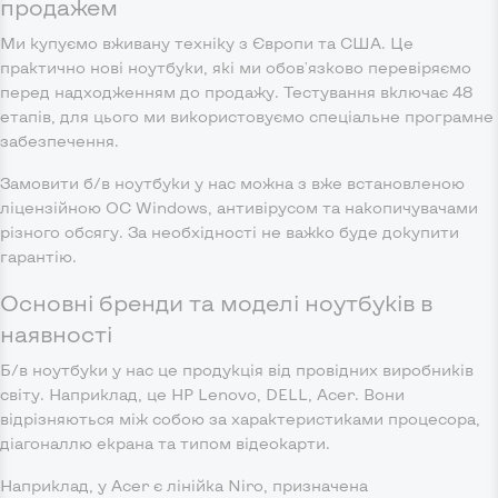
продажем
Ми купуємо вживану техніку з Європи та США. Це
практично нові ноутбуки, які ми обов'язково перевіряємо
перед надходженням до продажу. Тестування включає 48
етапів, для цього ми використовуємо спеціальне програмне
забезпечення.
Замовити б/в ноутбуки у нас можна з вже встановленою
ліцензійною ОС Windows, антивірусом та накопичувачами
різного обсягу. За необхідності не важко буде докупити
гарантію.
Основні бренди та моделі ноутбуків в
наявності
Б/в ноутбуки у нас це продукція від провідних виробників
світу. Наприклад, це HP Lenovo, DELL, Acer. Вони
відрізняються між собою за характеристиками процесора,
діагоналлю екрана та типом відеокарти.
Наприклад, у Acer є лінійка Niro, призначена