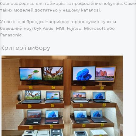
безпосередньо для геймерів та професійних покупців. Саме
таких моделей достатньо у нашому каталозі.
У нас є інші бренди. Наприклад, пропонуємо купити
бевешний ноутбук Asus, MSI, Fujitsu, Microsoft або
Panasonic.
Критерії вибору