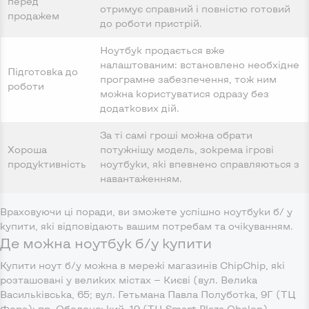
перед
отримує справний і повністю готовий
продажем
до роботи пристрій.
Ноутбук продається вже
налаштованим: встановлено необхідне
Підготовка до
програмне забезпечення, тож ним
роботи
можна користуватися одразу без
додаткових дій.
За ті самі гроші можна обрати
Хороша
потужнішу модель, зокрема ігрові
продуктивність
ноутбуки, які впевнено справляються з
навантаженням.
Враховуючи ці поради, ви зможете успішно ноутбуки б/ у
купити, які відповідають вашим потребам та очікуванням.
Де можна ноутбук б/у купити
Купити ноут б/у можна в мережі магазинів ChipChip, які
розташовані у великих містах — Києві (вул. Велика
Васильківська, 65; вул. Гетьмана Павла Полуботка, 9Г (ТЦ
Фора); пр. Оболонський, 19 (ТЦ Smart Plaza Obolon),