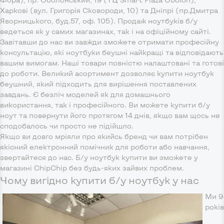
Харкові (вул. Григорія Сковороди, 10) та Дніпрі (пр.Дмитра
Яворницького, буд.57, оф. 105). Продаж ноутбуків б/у
ведеться як у самих магазинах, так і на офіційному сайті.
Завітавши до нас ви завжди зможете отримати професійну
консультацію, які ноутбуки беушні найкращі та відповідають
вашим вимогам. Наші товари повністю налаштовані та готові
до роботи. Великий асортимент дозволяє купити ноутбук
беушний, який підходить для вирішення поставлених
завдань. Є безліч моделей як для домашнього
використання, так і професійного. Ви можете купити б/у
ноут та повернути його протягом 14 днів, якщо вам щось не
сподобалось чи просто не підійшло.
Якщо ви довго мріяли про якийсь бренд чи вам потрібен
якісний електронний помічник для роботи або навчання,
звертайтеся до нас. Б/у ноутбук купити ви зможете у
магазині ChipChip без будь-яких зайвих проблем.
Чому вигідно купити б/у ноутбук у нас
Ми 9
років