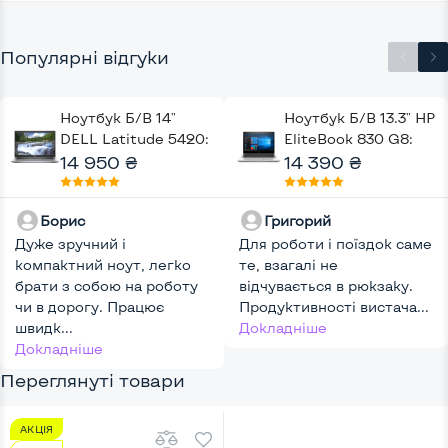
Популярні відгуки
Ноутбук Б/В 14"
Ноутбук Б/В 13.3" HP
DELL Latitude 5420:
EliteBook 830 G8:
Intel Core i7-1165G7,
14 950 ₴
Intel Core i5-1145G7,
14 390 ₴
DDR4 16 GB, SSD 256
DDR4 16 GB, SSD 256
GB, Intel Iris Xe, IPS,
GB, Intel UHD, IPS,
Борис
Григорий
Full HD,
Full HD, Key Light
Дуже зручний і
Touchscreen, Key
Для роботи і поїздок саме
компактний ноут, легко
Light
те, взагалі не
брати з собою на роботу
відчувається в рюкзаку.
чи в дорогу. Працює
Продуктивності вистача...
швидк...
Докладніше
Докладніше
Переглянуті товари
АКЦІЯ