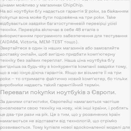
цінами можливо у магазинах ChipChip.
На всі ноутбуки б/у надається гарантія 2 роки, за бажанням
покупця вона може бути подовжена на три роки. Таке
відбувається завдяки багатоступеневій перевірці усієї
техніки. Перевірка включає в себе 48 етапів з
використанням програмного забезпечення для тестування
(AIDA64, Victoria, MEM-TEST тощо).
Звертайтеся в один із наших магазинів або замовляйте
доставку онлайн, щоб вигідно придбати комп’ютерну
техніку без зайвих переплат. Наша ціна ноутбука б/у
вигідніша за будь-яку в конкурентів компанії завдяки тому,
що в нас існує діюча гарантія. Якщо ви візьмете її на три
роки — то отримаєте фактично новий комп’ютер, бо тільки
виробники надають такий гарантійний термін.
Переваги покупки ноутбуків з Європи.
За даними статистики, Європейці намагаються частіше
оновлювати свою техніку на нову, ніж інші країни, і роблять
це два-три рази на рік. Це з тим, що у розвинених країн
намагаються не відставати від технологій, що стрімко
розвиваються. Тому купівля нової вдосконаленої моделі для