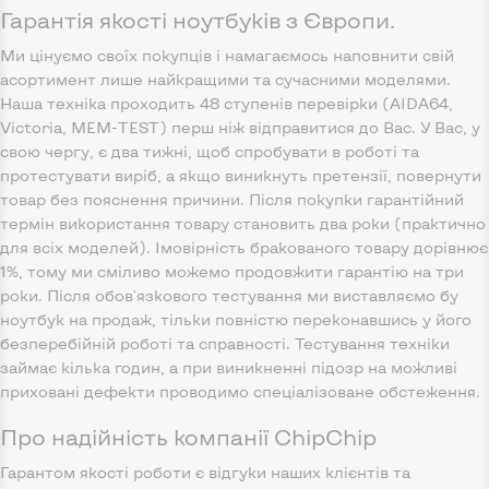
Гарантія якості ноутбуків з Європи.
Ми цінуємо своїх покупців і намагаємось наповнити свій
асортимент лише найкращими та сучасними моделями.
Наша техніка проходить 48 ступенів перевірки (AIDA64,
Victoria, MEM-TEST) перш ніж відправитися до Вас. У Вас, у
свою чергу, є два тижні, щоб спробувати в роботі та
протестувати виріб, а якщо виникнуть претензії, повернути
товар без пояснення причини. Після покупки гарантійний
термін використання товару становить два роки (практично
для всіх моделей). Імовірність бракованого товару дорівнює
1%, тому ми сміливо можемо продовжити гарантію на три
роки. Після обов'язкового тестування ми виставляємо бу
ноутбук на продаж, тільки повністю переконавшись у його
безперебійній роботі та справності. Тестування техніки
займає кілька годин, а при виникненні підозр на можливі
приховані дефекти проводимо спеціалізоване обстеження.
Про надійність компанії ChipChip
Гарантом якості роботи є відгуки наших клієнтів та