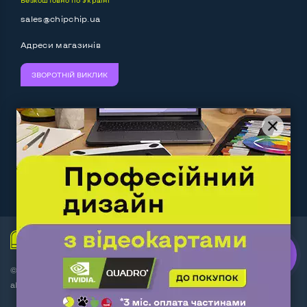
sales@chipchip.ua
Адреси магазинів
ЗВОРОТНІЙ ВИКЛИК
Ми приймаємо:
Слідкуйте за нами:
Work.ua
— самий кльовий
наш партнер
© Інтернет-магазин ChipChip - комп'ютерна техніка і
аксесуари 2014-2026