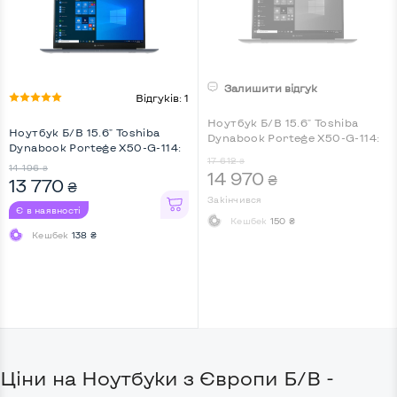
Залишити відгук
Відгуків: 1
Ноутбук Б/В 15.6" Toshiba
Ноутбук Б/В 15.6" Toshiba
Dynabook Portege X50-G-114:
Dynabook Portege X50-G-114:
Intel Core i7-10510U, DDR4 16
17 612
Intel Core i7-10510U, DDR4 16
₴
GB, SSD 512 GB, Intel UHD, IPS,
14 196
₴
14 970
GB, SSD 256 GB, Intel UHD,
₴
13 770
Full HD, 4G (LTE), Key Light
₴
IPS, Full HD, 4G (LTE), Key
Закінчився
Light
Є в наявності
Кешбек
150 ₴
Кешбек
138 ₴
Ціни на Ноутбуки з Європи Б/В -