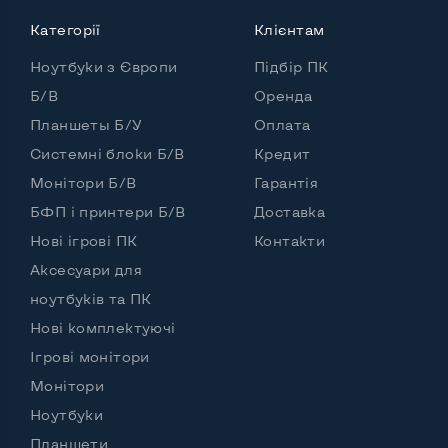
Категорії
Клієнтам
Ноутбуки з Європи
Підбір ПК
Б/В
Оренда
Планшеты Б/У
Оплата
Системні блоки Б/В
Кредит
Монітори Б/В
Гарантія
БФП і принтери Б/В
Доставка
Нові ігрові ПК
Контакти
Аксесуари для
ноутбуків та ПК
Нові комплектуючі
Ігрові монітори
Монітори
Ноутбуки
Планшети