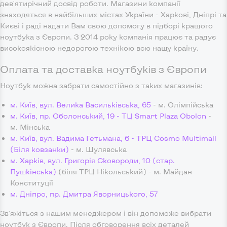
дев'ятирічний досвід роботи. Магазини компанії
знаходяться в найбільших містах України - Харкові, Дніпрі та
Києві і раді надати Вам свою допомогу в підборі кращого
ноутбука з Європи. З 2014 року компанія працює та радує
високоякісною недорогою технікою всю нашу країну.
Оплата та доставка ноутбуків з Європи
Ноутбук можна забрати самостійно з таких магазинів:
м. Київ, вул. Велика Васильківська, 65
- м. Олімпійська
м. Київ, пр. Оболонський, 19 - ТЦ Smart Plaza Obolon
-
м. Мінська
м. Київ, вул. Вадима Гетьмана, 6 - ТРЦ Cosmo Multimall
(Біля ковзанки)
- м. Шулявська
м. Харків, вул. Григорія Сковороди, 10 (стар.
Пушкінська)
(біля ТРЦ Нікольський) - м. Майдан
Конституції
м. Дніпро, пр. Дмитра Яворницького, 57
Зв'яжіться з нашим менеджером і він допоможе вибрати
ноутбук з Європи. Після обговорення всіх деталей