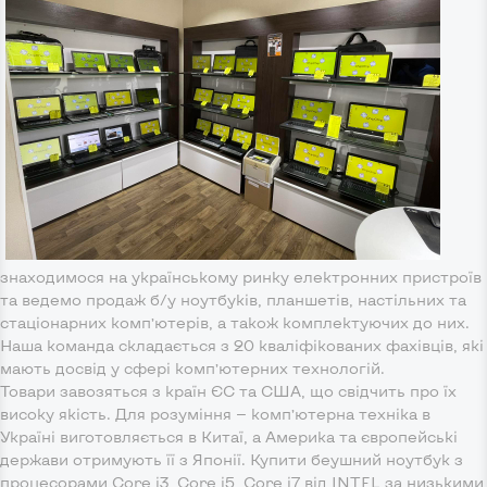
знаходимося на українському ринку електронних пристроїв
та ведемо продаж б/у ноутбуків, планшетів, настільних та
стаціонарних комп’ютерів, а також комплектуючих до них.
Наша команда складається з 20 кваліфікованих фахівців, які
мають досвід у сфері комп’ютерних технологій.
Товари завозяться з країн ЄС та США, що свідчить про їх
високу якість. Для розуміння — комп’ютерна техніка в
Україні виготовляється в Китаї, а Америка та європейські
держави отримують її з Японії. Купити беушний ноутбук з
процесорами Core i3, Core i5, Core i7 від INTEL за низькими