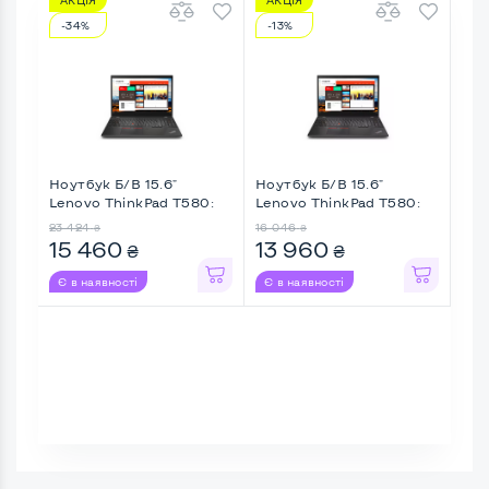
-34%
-13%
-1
Ноутбук Б/В 15.6"
Ноутбук Б/В 15.6"
Ноу
Lenovo ThinkPad T580:
Lenovo ThinkPad T580:
Thin
Inte ...
Inte ...
23 424
16 046
17 2
₴
₴
15 460
13 960
14
₴
₴
Є в наявності
Є в наявності
Є в