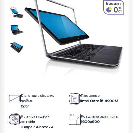
Діагональ екрану,
Процесор
дюйми
Intel Core i5-4200M
12.5"
Кількість ядер /
Роздільна здатність
потоків
1600x900
2 ядра / 4 потоки