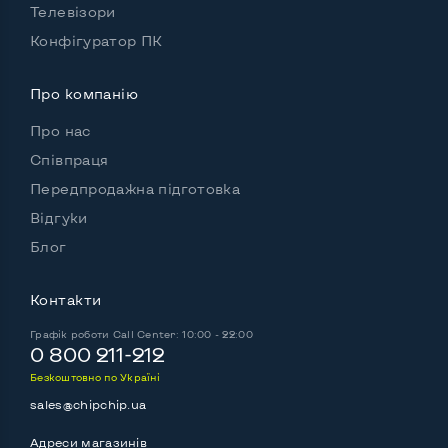
Телевізори
Підсвітка клавіатури
Ні
Конфігуратор ПК
Українські та російські літери на клавіатурі
Так
Про компанію
Повнорозмірна клавіатура NumberPad
Так
Про нас
Оптичний привід
DVD-RW
Співпраця
Передпродажна підготовка
Операційна система
Win 10 (30 днів)
Відгуки
Блог
Роз'єми підключення:
Контакти
Вихід VGA
Так
Графік роботи
Call Center: 10:00 - 22:00
Вихід Display port
Ні
0 800 211-212
Безкоштовно по Україні
Вихід mini Display port
Ні
sales@chipchip.ua
Вихід HDMI
Так
Адреси магазинів