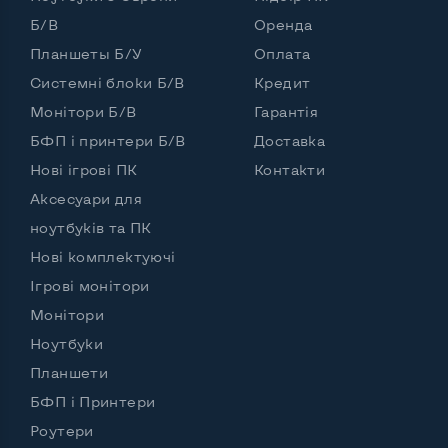
Б/В
Оренда
Intel Core i5-4200M (2,50 - 3,10 GHz)
Планшеты Б/У
Оплата
Тип оперативної пам'яті
DDR3
Системні блоки Б/В
Кредит
Тип накопичувача
SSD+HDD
Монітори Б/В
Гарантія
Кількість слотів М_2
0
БФП і принтери Б/В
Доставка
Нові ігрові ПК
Контакти
Аксесуари для
Можливості відеокарти:
ноутбуків та ПК
Тип відеокарти
Вбудований
Нові комплектуючі
Ігрові монітори
Відеопроцесор ноутбука
Intel HD
Монітори
Розмір відеопам'яті, Гб
Динамічний
Ноутбуки
Планшети
БФП і Принтери
Зручність користування:
Роутери
Матеріал корпусу
Пластик