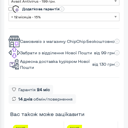
Додаткова гарантія
Самовивіз з магазину ChipChip
Безкоштовно
Забрати з відділення Нової Пошти
від 99 грн
Адресна доставка кур'єром Нової
від 130 грн
Пошти
Гарантія
24 міс
14 днів
обмін/повернення
Вас також може зацікавити
АКЦІЯ
АКЦІЯ
АК