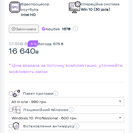
Відеопроцесор
Операційна система
ноутбука
Win 10 (30 днів)
Intel HD
Закінчився
Кешбек
167₴
17 516
₴
-5 %
Вигода:
876
₴
16 640
₴
* Ціна вказана за поточну комплектацію, уточнюйте
можливість зміни
Пакет програм
Лінцензійний Windows
Встановлення антивірусу