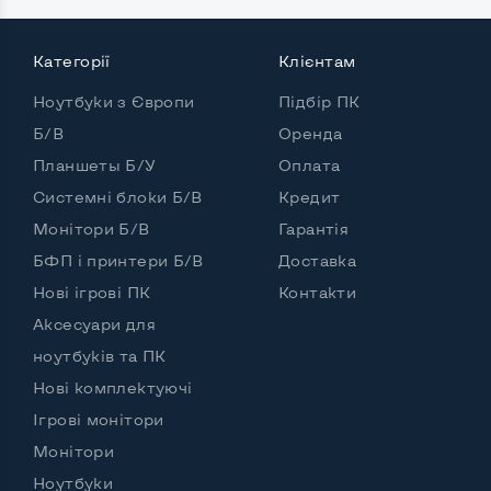
Поверхня дисплею
Матова
Категорії
Клієнтам
Ноутбуки з Європи
Підбір ПК
Потужність:
Процесор
AMD Ryzen 7 6800H
Б/В
Оренда
Планшеты Б/У
Оплата
Кількість ядер / потоків
8 ядер / 16 потоків
Системні блоки Б/В
Кредит
Частота процесора (базова-максимальна)
Монітори Б/В
Гарантія
БФП і принтери Б/В
Доставка
AMD Ryzen 7 6800H (3,20 - 4,0 GHz)
Тип оперативної пам'яті
DDR5
Нові ігрові ПК
Контакти
Аксесуари для
Обʼєм оперативної памʼяті
16 GB
ноутбуків та ПК
Тип накопичувача
SSD M.2 2280
Нові комплектуючі
Обʼєм накопичувача
SSD 512 GB
Ігрові монітори
Монітори
Обʼєм HDD
Ноутбуки