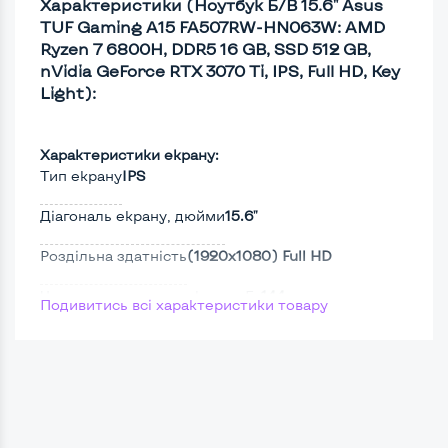
Характеристики (Ноутбук Б/В 15.6" Asus
TUF Gaming A15 FA507RW-HN063W: AMD
Ryzen 7 6800H, DDR5 16 GB, SSD 512 GB,
nVidia GeForce RTX 3070 Ti, IPS, Full HD, Key
Light):
Характеристики екрану:
Тип екрану
IPS
Діагональ екрану, дюйми
15.6"
Роздільна здатність
(1920х1080) Full HD
Частота оновлення екрану, Гц
144
Подивитись всі характеристики товару
Full HD
Так
Сенсорний, touch екран
Ні
Screen 360
Ні