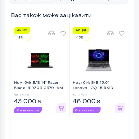
Вас також може зацікавити
АКЦІЯ
АКЦІЯ
АК
-8%
-13%
-1
Ноутбук Б/В 14" Razer
Ноутбук Б/В 15.6"
Ноу
Blade 14 RZ09-0370: AM
Lenovo LOQ 15IRX10:
Nit
...
Intel ...
46 739
52 874
51 6
₴
₴
43 000
46 000
46
₴
₴
Є в наявності
Є в наявності
Є в