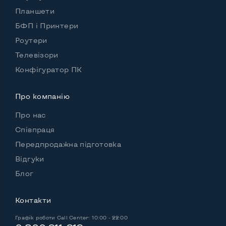
Кількість слотів М_2
2
Планшети
БФП і Принтери
Роутери
Можливості відеокарти:
Телевізори
Тип відеокарти
Дискретний
Конфігуратор ПК
Відеопроцесор ноутбука
Про компанію
nVidia GeForce RTX 3070 Ti
Розмір відеопам'яті, Гб
8
Про нас
Співпраця
Передпродажна підготовка
Зручність користування:
Відгуки
Матеріал корпусу
Метал+пластик
Блог
Підсвітка клавіатури
Так
Контакти
Українські та російські літери на клавіатурі
Так
Графік роботи
Call Center: 10:00 - 22:00