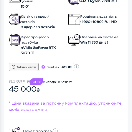
дюйми
AMD Ryzen 7 6800H
15.6"
Кількість ядер /
Роздільна здатність
потоків
(1920х1080) Full HD
8 ядер / 16 потоків
Відеопроцесор
Операційна система
ноутбука
Win 11 (30 днів)
nVidia GeForce RTX
3070 Ti
Закінчився
Кешбек
450₴
64 286
₴
-30 %
Вигода:
19286
₴
45 000
₴
* Ціна вказана за поточну комплектацію, уточнюйте
можливість зміни
Пакет програм