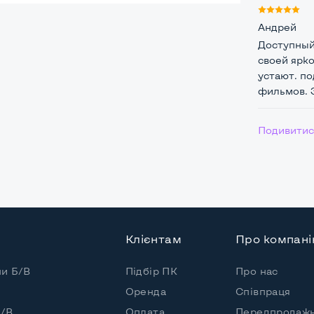
Андрей
Доступный 
своей ярк
устают. по
фильмов. З
5*75мм
Подивитись
Клієнтам
Про компан
пи Б/В
Підбір ПК
Про нас
Оренда
Співпраця
Б/В
Оплата
Передпродажн