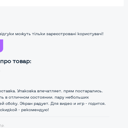
ідгуки можуть тільки зареєстровані користувачі!
 про товар:
.
ставка. Упаковка впечатляет. прям постарались.
ль в отличном состоянии. пару небольших
й сбоку. Экран радует. Для видео и игр - годится.
 скидкой - рекомендую!
 р.