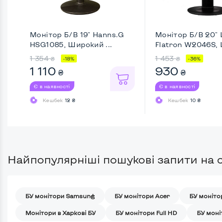
Монітор Б/В 19" Hanns.G
Монітор Б/В 20"
HSG1085, Широкий ...
Flatron W2046S,
...
1 354
1 453
₴
₴
-18%
-36%
1 110
930
₴
₴
Є в наявності
Є в наявності
Кешбек
12 ₴
Кешбек
10 ₴
Найпопулярніші пошукові запити на с
БУ монітори Samsung
БУ монітори Acer
БУ моніто
Монітори в Харкові БУ
БУ монітори Full HD
БУ моні