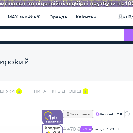
MAX знижка %
Оренда
Клієнтам
Увійд
Широкий
ІДГУКИ
ПИТАННЯ-ВІДПОВІДІ
2
1
Закінчився
Кешбек
31₴
4 478
₴
-31 %
Вигода:
1388
₴