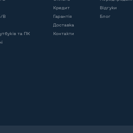
ваний
Кредит
Відгуки
вниз, поворот вліво вправо, нахил,
Б/В
Гарантія
Блог
т на кут 90 град
Доставка
утбуків та ПК
Контакти
чі
й