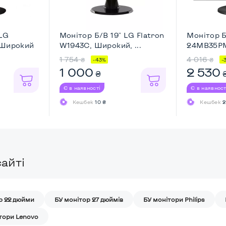
 LG
Монітор Б/В 19" LG Flatron
Монітор Б
 Широкий
W1943C, Широкий, ...
24MB35PM
Full ...
1 754
4 016
₴
₴
-43%
-
1 000
2 530
₴
Є в наявності
Є в наявност
Кешбек
10 ₴
Кешбек
2
айті
р 22 дюйми
БУ монітор 27 дюймів
БУ монітори Philips
тори Lenovo