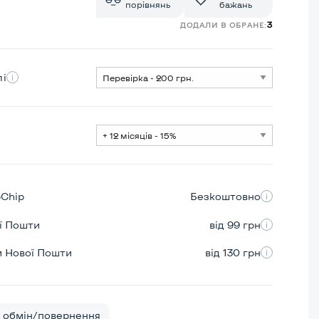
порівнянь
бажань
3
ДОДАЛИ В ОБРАНЕ:
лі
pChip
Безкоштовно
ої Пошти
від 99 грн
м Нової Пошти
від 130 грн
обмін/повернення