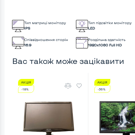
Тип матриці монітору
Тип підсвітки монітору
IPS
LED
Співвідношення сторін
Роздільна здатність
16:9
1920x1080 Full HD
Вас також може зацікавити
АКЦІЯ
АКЦІЯ
-18%
-36%