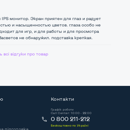
IPS монитор. Экран приятен для глаз и радует
остью и насыщенностью цветов. глаза особо не
дходит для игр, и для работы и для просмотра
асветов не обнаружил. подставка крепкая.
 всі відгуки про товар
ію
Контакти
Графік роботи
Call Center: 10:00 - 22:00
0 800 211-212
Безкоштовно по Україні
а підготовка