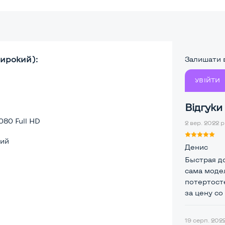
Широкий):
Залишати в
УВІЙТИ
Відгуки
080 Full HD
2 вер. 2022 р
ий
Денис
Быстрая до
сама моде
потертосте
за цену со
19 серп. 2022
а