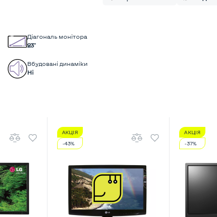
Діагональ монітора
23"
Вбудовані динаміки
Ні
АКЦІЯ
АКЦІЯ
-43%
-37%