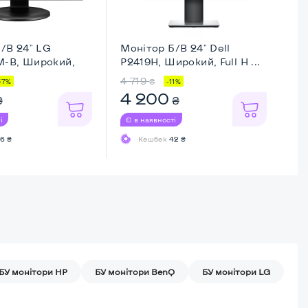
/В 24" LG
Монітор Б/В 24" Dell
Мо
-B, Широкий,
P2419H, Широкий, Full H ...
Mu
...
4 719
3 
₴
37%
-11%
4 200
2
₴
₴
і
Є в наявності
Є 
6 ₴
Кешбек
42 ₴
БУ монітори HP
БУ монітори BenQ
БУ монітори LG