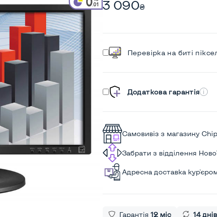
3 090
₴
Перевірка на биті піксе
Додаткова гарантія
Самовивіз з магазину Chi
Забрати з відділення Нов
Адресна доставка кур'єро
Гарантія
12 міс
14 днів