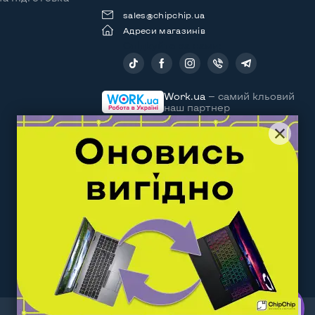
sales@chipchip.ua
Адреси магазинів
Слідкуйте за нами:
Work.ua
— самий кльовий
наш партнер
За последнюю неделю этот товар купили 8 раз