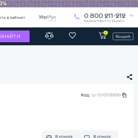
0 800 211-212
Укр
|
Рус
іть в кабінет
Безкоштовно по Україні
0
Кошик
ЗНАЙТИ
Код:
ip-00002899
В список
В список