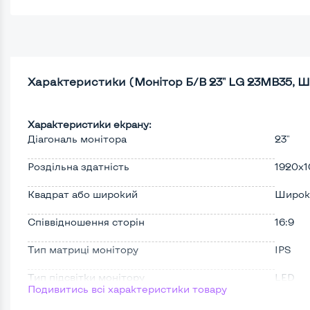
Характеристики (Монітор Б/В 23" LG 23MB35, 
Характеристики екрану:
Діагональ монітора
23"
Роздільна здатність
1920x1
Квадрат або широкий
Широк
Співвідношення сторін
16:9
Тип матриці монітору
IPS
Тип підсвітки монітору
LED
Подивитись всі характеристики товару
Поверхня дисплею
Матов