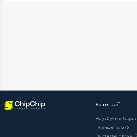
Безрамковий
Ні
Роз'єми підключення:
Кріплення ззаду, типу VESA
Так, 7
Інтерфейс підключення VGA
Так
Інтерфейс підключення DVI
Так
Інтерфейс підключення HDMI
Ні
Інтерфейс підключення Display port
Ні
Категорії
Можливість виводу USB-роз'ємів на монітор
Ні
Ноутбуки з Євро
Планшеты Б/У
Інші можливості:
Системні блоки 