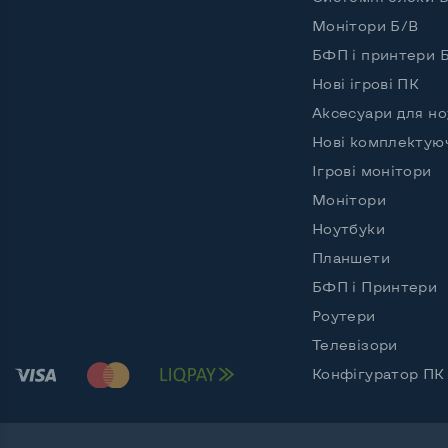
Блок живлення
Вбудо
Монітори Б/В
Регулювання положення дисплея
Вгору 
БФП і принтери 
поворо
Нові ігрові ПК
Вбудовані динаміки
Ні
Аксесуари для но
Особливості (вигнутий екран, колір тощо)
Нові комплектую
Колір
Чорни
Ігрові монітори
Монітори
Комплектація: Монітор, кабель живлення
Так
Ноутбуки
Планшети
БФП і Принтери
Роутери
Телевізори
Конфігуратор ПК