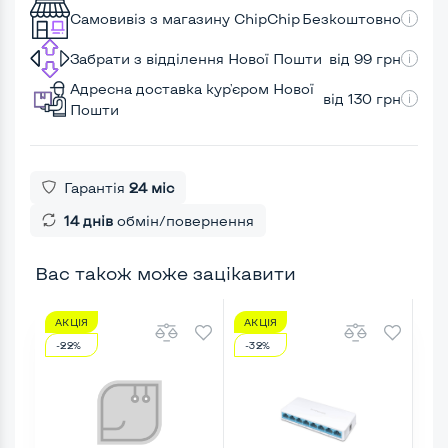
Самовивіз з магазину ChipChip
Безкоштовно
Забрати з відділення Нової Пошти
від 99 грн
Адресна доставка кур'єром Нової
від 130 грн
Пошти
Гарантія
24 міс
14 днів
обмін/повернення
Вас також може зацікавити
АКЦІЯ
АКЦІЯ
АК
-22%
-32%
-6