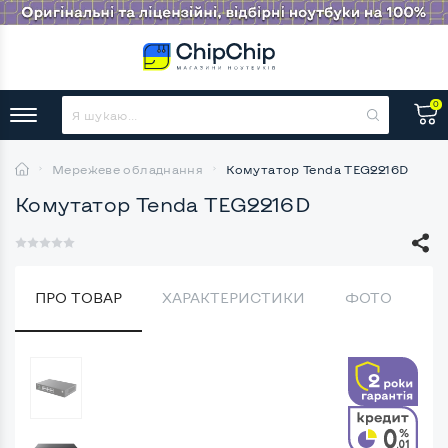
0
Мережеве обладнання
Комутатор Tenda TEG2216D
Комутатор Tenda TEG2216D
ПРО ТОВАР
ХАРАКТЕРИСТИКИ
ФОТО
В