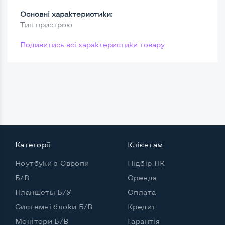
Основні характеристики:
Тип пристрою
Подивитись всі характеристики товару
Категорії
Клієнтам
Ноутбуки з Європи
Підбір ПК
Б/В
Оренда
Планшеты Б/У
Оплата
Системні блоки Б/В
Кредит
Монітори Б/В
Гарантія