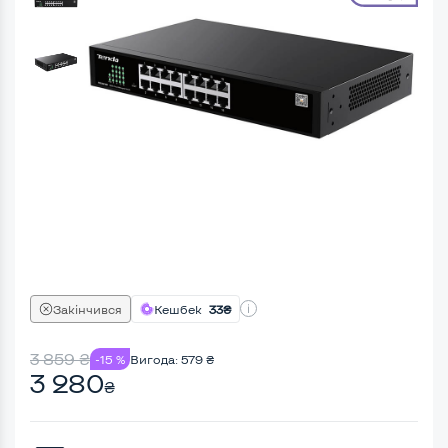
Закінчився
Кешбек
33₴
3 859
₴
-15 %
Вигода:
579
₴
3 280
₴