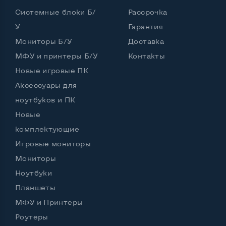
Удобство пользования:
Системные блоки Б/
Рассрочка
Материал корпуса
Пластик
У
Гарантия
Подсветка клавиатуры
Нет
Мониторы Б/У
Доставка
МФУ и принтеры Б/У
Русские и украинские буквы на клавиатуре
Контакты
Да
Новые игровые ПК
Полноразмерная клавиатура NumberPad
Да
Аксессуары для
Оптический привод
Да
ноутбуков и ПК
Новые
Операционная система
Win 10 (30 дней)
комплектующие
Игровые мониторы
Мониторы
Разъемы подключения:
Выход VGA
Да
Ноутбуки
Планшеты
Выход Display port
Нет
МФУ и Принтеры
Выход mini Display port
Нет
Роутеры