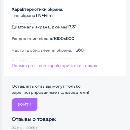
Характеристики экрана:
Тип экрана
TN+Film
Диагональ экрана, дюймы
17.3"
Разрешение экрана
1600x900
Частота обновления экрана, Гц
60
Full HD
Нет
Посмотреть все характеристики товара
Сенсорный, touch экран
Нет
Поверхность дисплея
Матовая
Оставлять отзывы могут только
зарегистрированные пользователи!
ВОЙТИ
Мощность:
Процессор
Intel Core i3-5005U
Отзывы о товаре:
20 июн. 2022 г.
Количество ядер / потоков
2 ядра / 4 потока