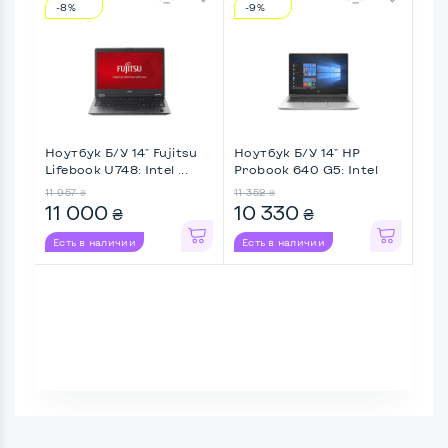
-8%
-9%
-3
Ноутбук Б/У 14" Fujitsu
Ноутбук Б/У 14" HP
Ноу
Lifebook U748: Intel ...
Probook 640 G5: Intel
Thin
Cor ...
11 957
11 352
15 7
₴
₴
11 000
10 330
11
₴
₴
Есть в наличии
Есть в наличии
Ес