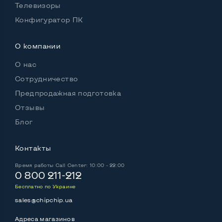
Телевизоры
Выход HDMI
Да
Конфигуратор ПК
Разъем для карт SD/SDHC
Да
О компании
Разъем для наушников 3.5 мм
Да
О нас
Разъем для микрофона
Нет
Сотрудничество
Выход Gigabit Ethernet LAN
Да
Предпродажная подготовка
Выход USB 2_0
2-4 шт
Отзывы
Блог
Выход USB 3_0
2-4 шт
Выход Com Port
Нет
Контакты
Время работы
Call Center: 10:00 - 22:00
0 800 211-212
Бесплатно по Украине
Беспроводные подключения:
sales@chipchip.ua
Wi-Fi
Да
Адреса магазинов
Bluetooth
Да