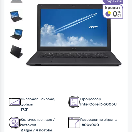
Диагональ экрана,
Процессор
дюймы
Intel Core i3-5005U
17.3"
Количество ядер /
Разрешение экрана
потоков
1600x900
2 ядра / 4 потока