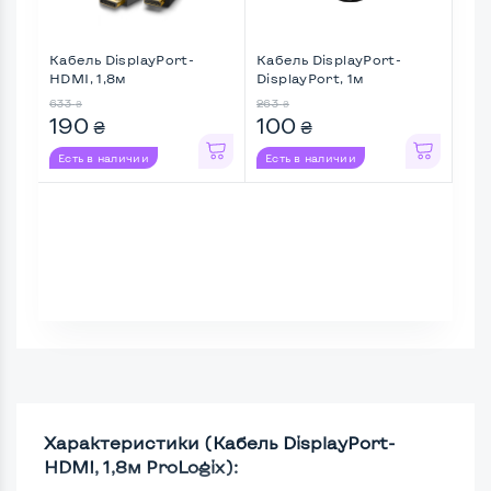
Кабель DisplayPort-
Кабель DisplayPort-
Каб
HDMI, 1,8м
DisplayPort, 1м
633
263
600
₴
₴
190
100
6
₴
₴
Есть в наличии
Есть в наличии
Ес
Характеристики (Кабель DisplayPort-
HDMI, 1,8м ProLogix):