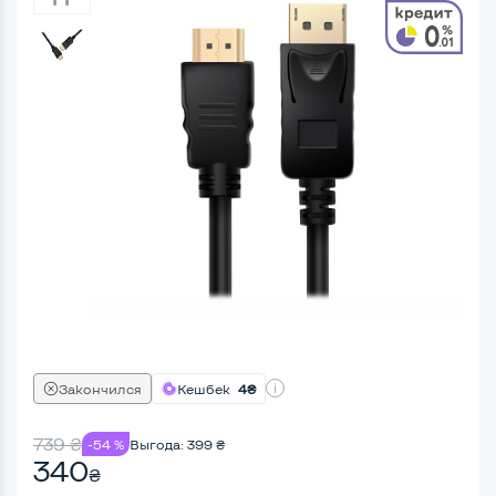
Закончился
Кешбек
4₴
739
₴
-54 %
Выгода:
399
₴
340
₴