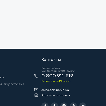
Контакты
Время работы
Call Center: 10:00 - 22:00
0 800 211-212
во
Бесплатно по Украине
я подготовка
sales@chipchip.ua
Адреса магазинов
Следите за нами: