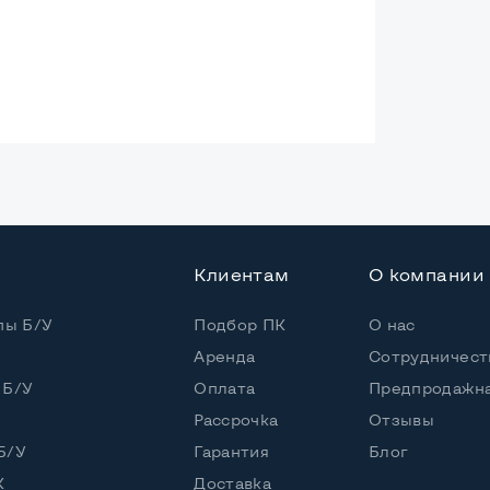
ая
Клиентам
О компании
Core i7-10510U
пы Б/У
Подбор ПК
О нас
Аренда
Сотрудничест
 / 8 потоков
 Б/У
Оплата
Предпродажна
ore i7-10510U (1,80 - 4,90 GHz)
Рассрочка
Отзывы
Б/У
Гарантия
Блог
К
Доставка