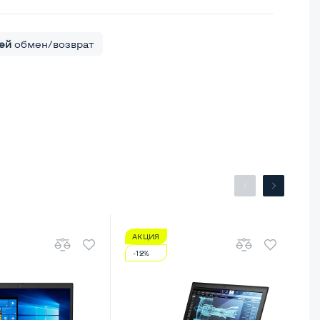
ей
обмен/возврат
АКЦИЯ
А
-12%
-