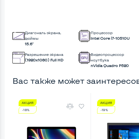
Диагональ экрана,
Процессор
дюймы
Intel Core i7-10510U
15.6"
Разрешение экрана
Видеопроцессор
(1920х1080) Full HD
ноутбука
nVidia Quadro P520
Вас также может заинтересо
АКЦИЯ
АКЦИЯ
-18%
-19%