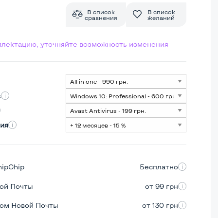
В список
В список
сравнения
желаний
мплектацию, уточняйте возможность изменения
s
ия
hipChip
Бесплатно
вой Почты
от 99 грн
ром Новой Почты
от 130 грн