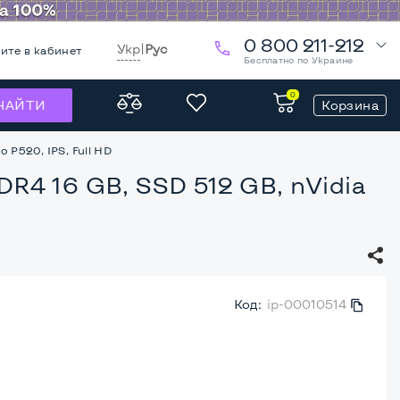
0 800 211-212
Укр
|
Рус
ите в кабинет
Бесплатно по Украине
0
Корзина
НАЙТИ
 P520, IPS, Full HD
DDR4 16 GB, SSD 512 GB, nVidia
Код:
ip-00010514