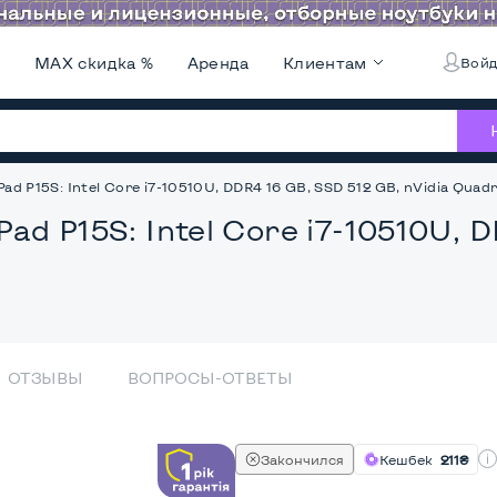
и
MAX скидка %
Аренда
Клиентам
Войд
ad P15S: Intel Core i7-10510U, DDR4 16 GB, SSD 512 GB, nVidia Quadro
Pad P15S: Intel Core i7-10510U, 
ОТЗЫВЫ
ВОПРОСЫ-ОТВЕТЫ
Закончился
Кешбек
211₴