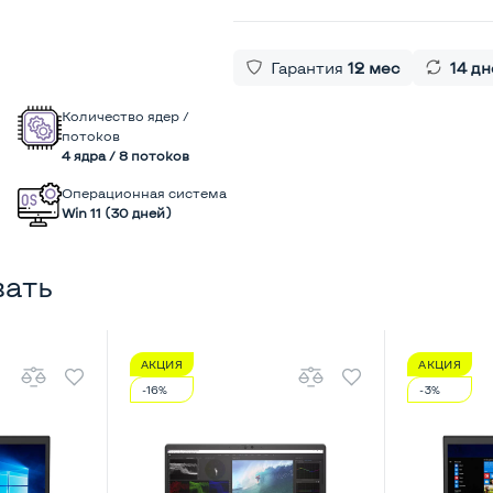
Гарантия
12 мес
14 дн
Количество ядер /
потоков
4 ядра / 8 потоков
Операционная система
Win 11 (30 дней)
вать
АКЦИЯ
АКЦИЯ
-16%
-3%