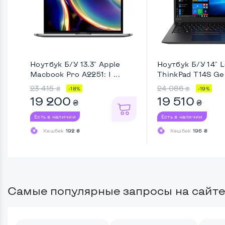
Ноутбук Б/У 13.3" Apple
Ноутбук Б/У 14" 
Macbook Pro A2251: I ...
ThinkPad T14S Gen 
23 415
24 086
₴
₴
-18%
-19%
19 200
19 510
₴
₴
Есть в наличии
Есть в наличии
Кешбек
192 ₴
Кешбек
196 ₴
Самые популярные запросы на сайте