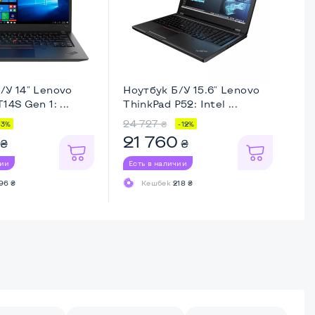
/У 14" Lenovo
Ноутбук Б/У 15.6" Lenovo
Но
14S Gen 1: ...
ThinkPad P52: Intel ...
El
24 727
21
₴
-3%
-12%
21 760
1
₴
₴
чии
Есть в наличии
Ес
96 ₴
Кешбек
218 ₴