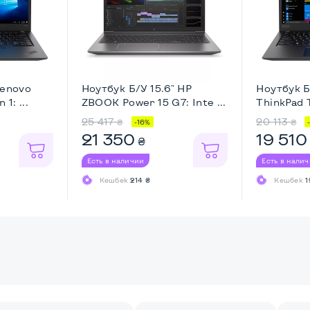
Lenovo
Ноутбук Б/У 15.6" HP
Ноутбук Б
1: ...
ZBOOK Power 15 G7: Inte ...
ThinkPad T
25 417
20 113
₴
₴
-16%
21 350
19 510
₴
Есть в наличии
Есть в нали
Кешбек
214 ₴
Кешбек
1