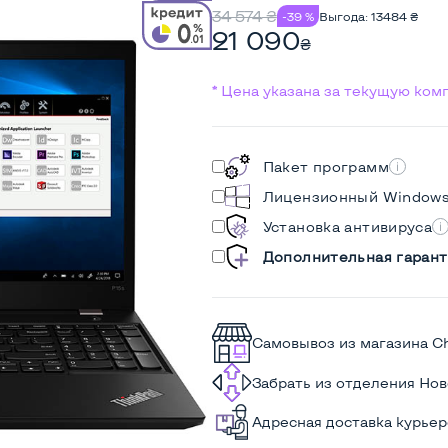
34 574
₴
-39 %
Выгода:
13484
₴
21 090
₴
* Цена указана за текущую ко
Пакет программ
Лицензионный Window
Установка антивируса
Дополнительная гарант
Самовывоз из магазина C
Забрать из отделения Но
Адресная доставка курье