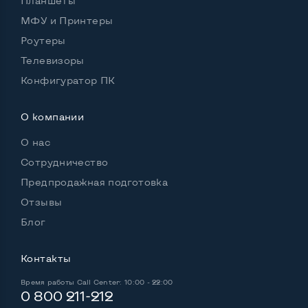
Планшеты
Удобство пользования:
МФУ и Принтеры
Материал корпуса
Металл
Роутеры
Подсветка клавиатуры
Нет
Телевизоры
Русские и украинские буквы на клавиатуре
Да
Конфигуратор ПК
Полноразмерная клавиатура NumberPad
Да
О компании
Оптический привод
Да
О нас
Операционная система
Win 10 (30 дней)
Сотрудничество
Предпродажная подготовка
Отзывы
Разъемы подключения:
Блог
Выход VGA
Да
Контакты
Выход Display port
Нет
Время работы
Call Center: 10:00 - 22:00
Выход mini Display port
Нет
0 800 211-212