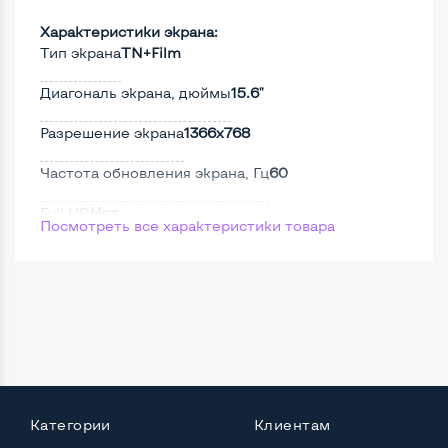
Характеристики экрана:
Тип экрана
TN+Film
Диагональ экрана, дюймы
15.6"
Разрешение экрана
1366x768
Частота обновления экрана, Гц
60
Full HD
Нет
Посмотреть все характеристики товара
Сенсорный, touch экран
Нет
Поверхность дисплея
Матовая
Мощность:
Процессор
Intel Core i3-3110M
Категории
Клиентам
Количество ядер / потоков
2 ядра / 4 потока