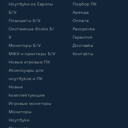
Ноутбуки из Европы
Подбор ПК
Частота процессора (базовая-максимальная)
Б/У
Аренда
Планшеты Б/У
Оплата
Intel Core i3-3110M (2,40 GHz)
Тип оперативной памяти
DDR3
Системные блоки Б/
Рассрочка
У
Гарантия
Тип накопителя
SSD 2,5" или HDD
Мониторы Б/У
Доставка
Количество слотов M_2
0
МФУ и принтеры Б/У
Контакты
Новые игровые ПК
Аксессуары для
Возможности видеокарты:
ноутбуков и ПК
Тип видеокарты
Встроенный
Новые
Видеопроцессор ноутбука
Intel HD
комплектующие
Игровые мониторы
Размер видеопамяти, Гб
Динамический
Мониторы
Ноутбуки