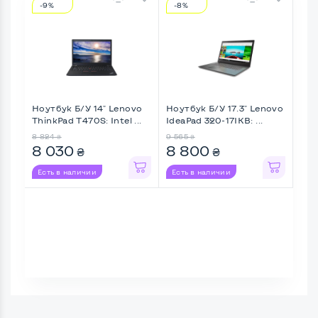
-9%
-8%
-1
Ноутбук Б/У 14" Lenovo
Ноутбук Б/У 17.3" Lenovo
Ноу
ThinkPad T470S: Intel ...
IdeaPad 320-17IKB: ...
Lati
8 824
9 565
10 3
₴
₴
8 030
8 800
8 
₴
₴
Есть в наличии
Есть в наличии
Ес