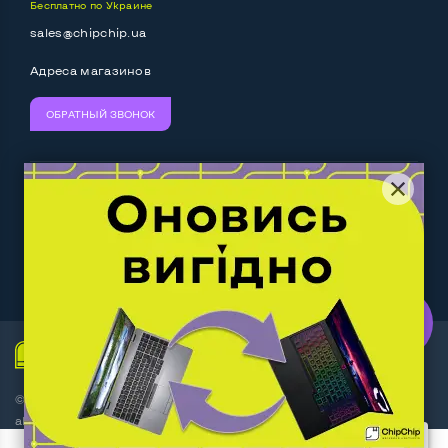
Бесплатно по Украине
Выход HDMI
Да
sales@chipchip.ua
Разъем для карт SD/SDHC
Да
Адреса магазинов
Разъем для наушников 3.5 мм
Да
ОБРАТНЫЙ ЗВОНОК
Разъем для микрофона
Да
Выход Gigabit Ethernet LAN
Да
Мы принимаем:
Следите за нами:
Выход USB 2_0
2-4 шт
Выход USB 3_0
2-4 шт
Work.ua
— самий кльовий
наш партнер
Выход Com Port
Нет
Беспроводные подключения:
© Интернет-магазин ChipChip - компьютерная техника и
Wi-Fi
Да
аксессуары 2014-2026
Bluetooth
Да
2 пользователя добавили этот товар в корзину