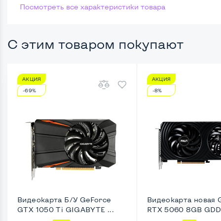
Посмотреть все характеристики товара
Размер памяти
Жесткий диск
С этим товаром покупают
Возможности видеокарты:
АКЦИЯ
АКЦИЯ
Тип видеокарты
Встро
-69%
-8%
Видеопроцессор системного блока
Intel 
Размер видеопамяти, Гб
Динам
Удобство пользования:
Типоразмер корпуса
Slim-D
Крепление на монитор сзади
Нет
Видеокарта Б/У GeForce
Видеокарта новая 
GTX 1050 Ti GIGABYTE ...
RTX 5060 8GB GDDR
Оптический привод
Да