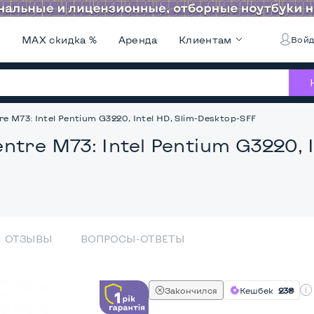
и
MAX скидка %
Аренда
Клиентам
Войд
 M73: Intel Pentium G3220, Intel HD, Slim-Desktop-SFF
tre M73: Intel Pentium G3220, 
ОТЗЫВЫ
ВОПРОСЫ-ОТВЕТЫ
Закончился
Кешбек
23₴