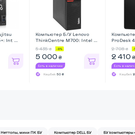
jitsu
Компьютер Б/У Lenovo
Компьюте
 Int ...
ThinkCentre M700: Intel ...
ProDesk 4
...
5 435
2 708
₴
₴
-8%
-
5 000
2 410
₴
Есть в наличии
Есть в нали
Кешбек
50 ₴
Кешбек
2
Неттопы, мини ПК БУ
Компьютер DELL БУ
БУ компьютеры 