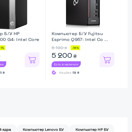
р Б/У HP
Компьютер Б/У Fujitsu
Ко
00 G4: Intel Core
Esprimo Q957: Intel Co ...
Op
...
6 190
2 
₴
11%
-16%
5 200
2
₴
₴
чии
Есть в наличии
Ес
5 ₴
Кешбек
52 ₴
4 ядра
Компьютер Lenovo БУ
Компьютер HP БУ