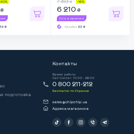
7 393
₴
-60%
-16%
6 210
₴
₴
ичии
Есть в наличии
39 ₴
Кешбек
63 ₴
Контакты
Время работы
Call Center: 10:00 - 22:00
0 800 211-212
во
Бесплатно по Украине
я подготовка
sales@chipchip.ua
Адреса магазинов
Следите за нами: