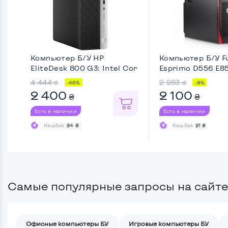
Компьютер Б/У HP
Компьютер Б/У Fu
EliteDesk 800 G3: Intel Cor
Esprimo D556 E85+:
...
4 444
2 283
₴
₴
-46%
-8%
2 400
2 100
₴
₴
Есть в наличии
Есть в наличии
Кешбек
24 ₴
Кешбек
21 ₴
Самые популярные запросы на сайте
Офисные компьютеры БУ
Игровые компьютеры БУ