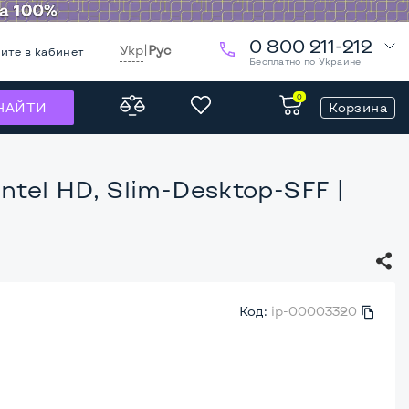
0 800 211-212
Укр
|
Рус
ите в кабинет
Бесплатно по Украине
0
Корзина
НАЙТИ
Intel HD, Slim-Desktop-SFF
|
Код:
ip-00003320