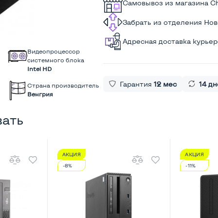
Самовывоз из магазина C
Забрать из отделения Но
Адресная доставка курье
Видеопроцессор
системного блока
Intel HD
Гарантия
12 мес
14 дн
Страна производитель
Венгрия
вать
АКЦИЯ
АКЦИЯ
-8%
-11%