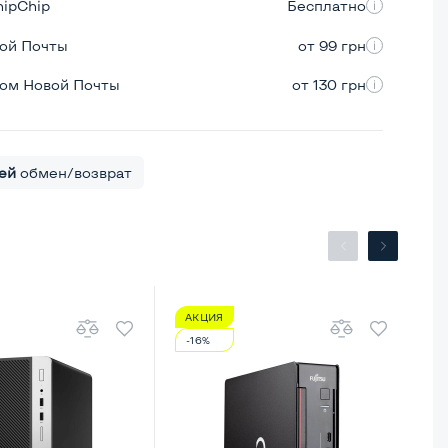
hipChip
Бесплатно
вой Почты
от 99 грн
ром Новой Почты
от 130 грн
ей
обмен/возврат
АКЦИЯ
А
-16%
-