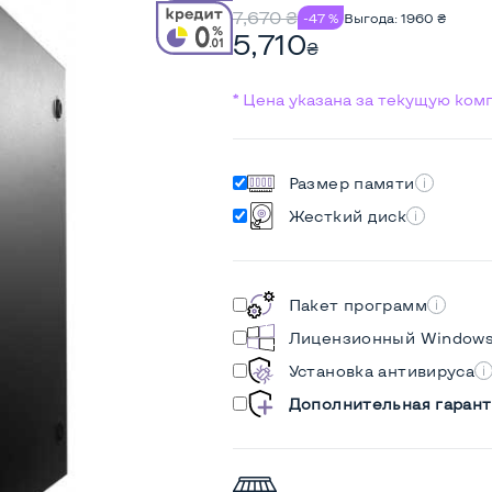
7,670
₴
-47 %
Выгода:
1960
₴
5,710
₴
* Цена указана за текущую ко
Размер памяти
Жесткий диск
Пакет программ
Лицензионный Window
Установка антивируса
Дополнительная гарант