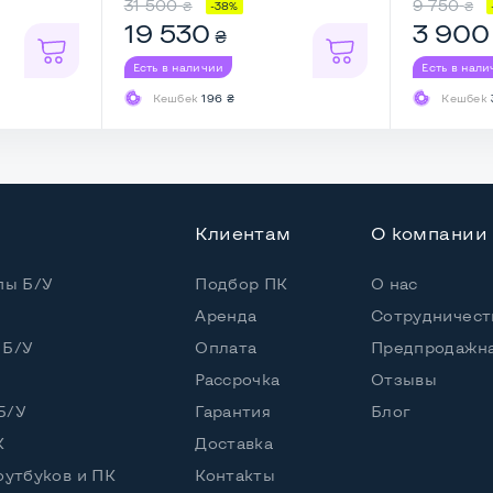
31 500
9 750
₴
₴
-38%
19 530
3 900
₴
(30 дней)
Есть в наличии
Есть в нал
Кешбек
196 ₴
Кешбек
Клиентам
О компании
пы Б/У
Подбор ПК
О нас
Аренда
Сотрудничест
 Б/У
Оплата
Предпродажна
Рассрочка
Отзывы
Б/У
Гарантия
Блог
ереди и сзади
К
Доставка
оутбуков и ПК
Контакты