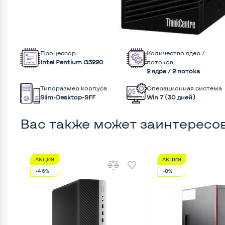
Процессор
Количество ядер /
Intel Pentium G3220
потоков
2 ядра / 2 потока
Типоразмер корпуса
Операционная система
Slim-Desktop-SFF
Win 7 (30 дней)
Вас также может заинтересо
АКЦИЯ
АКЦИЯ
-46%
-8%