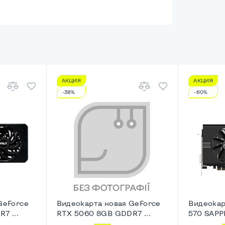
АКЦИЯ
АКЦИЯ
енный
-38%
-60%
HD
ический
esktop-SFF
GeForce
Видеокарта новая GeForce
Видеокар
7 ...
RTX 5060 8GB GDDR7 ...
570 SAPPH