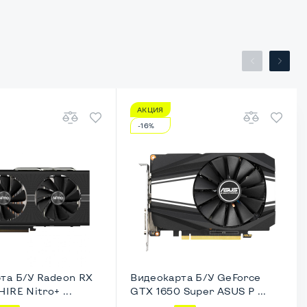
АКЦИЯ
-16%
та Б/У Radeon RX
Видеокарта Б/У GeForce
IRE Nitro+ ...
GTX 1650 Super ASUS P ...