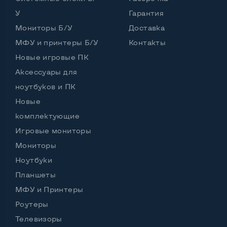
Intel Core i5-6200U (2,30 - 2,80 GHz)
У
Гарантия
Тип оперативной памяти
DDR4
Мониторы Б/У
Доставка
Тип накопителя
SSD 2,5"
МФУ и принтеры Б/У
Контакты
Новые игровые ПК
Количество слотов M_2
0
Аксессуары для
ноутбуков и ПК
Новые
Возможности видеокарты:
Тип видеокарты
Встроенный
комплектующие
Игровые мониторы
Видеопроцессор ноутбука
Intel HD
Мониторы
Размер видеопамяти, Гб
Динамический
Ноутбуки
Планшеты
МФУ и Принтеры
Удобство пользования:
Роутеры
Материал корпуса
Пластик
Телевизоры