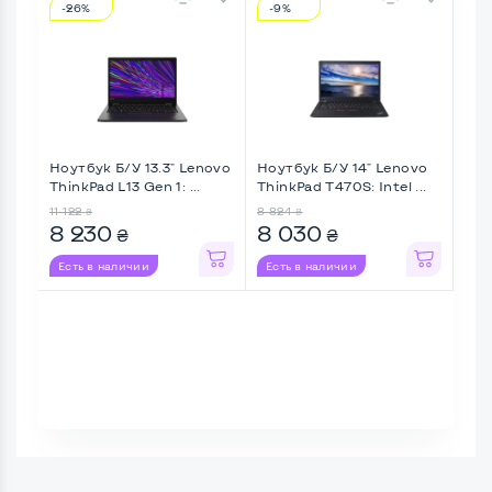
-26%
-9%
-1
Ноутбук Б/У 13.3" Lenovo
Ноутбук Б/У 14" Lenovo
Ноу
ThinkPad L13 Gen 1: ...
ThinkPad T470S: Intel ...
Thin
11 122
8 824
9 02
₴
₴
8 230
8 030
7 
₴
₴
Есть в наличии
Есть в наличии
Ес