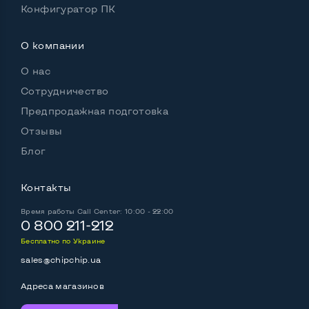
Подсветка клавиатуры
Нет
Конфигуратор ПК
Русские и украинские буквы на клавиатуре
Да
О компании
Полноразмерная клавиатура NumberPad
Нет
О нас
Оптический привод
Нет
Сотрудничество
Предпродажная подготовка
Операционная система
Win 10 (30 дней)
Отзывы
Блог
Разъемы подключения:
Контакты
Выход VGA
Да
Время работы
Call Center: 10:00 - 22:00
Выход Display port
Нет
0 800 211-212
Бесплатно по Украине
Выход mini Display port
Да
sales@chipchip.ua
Выход HDMI
Нет
Адреса магазинов
Разъем для карт SD/SDHC
Да