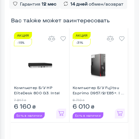
Гарантия
12 мес
14 дней
обмен/возврат
Вас также может заинтересовать
АКЦИЯ
АКЦИЯ
А
-15%
-31%
-2
Компьютер Б/У HP
Компьютер Б/У Fujitsu
Ком
EliteDesk 800 G3: Intel
Esprimo D957/2/E85+: I ...
Pro
Cor ...
Intel
7 247
8 710
8 33
₴
₴
6 160
6 010
6 
₴
₴
Есть в наличии
Есть в наличии
Ес