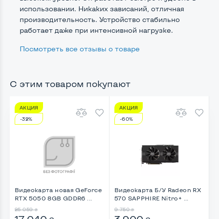
использовании. Никаких зависаний, отличная
Оптический привод
Нет
производительность. Устройство стабильно
работает даже при интенсивной нагрузке.
Операционная система
Win 10 (30 дней)
Посмотреть все отзывы о товаре
Разъемы подключения:
С этим товаром покупают
Выход VGA
Да
АКЦИЯ
АКЦИЯ
Выход DVI
Нет
-32%
-60%
Выход Display port
Да
Выход HDMI
Нет
Картридер для карт SD/SDHC/SDXC
Нет
Port для клавиатуры PS/2
Нет
Видеокарта новая GeForce
Видеокарта Б/У Radeon RX
В
RTX 5050 8GB GDDR6 ...
570 SAPPHIRE Nitro+ ...
R
Разъем для микрофона и наушников
Да, спереди
25 059
9 750
3
₴
₴
17 040
3 900