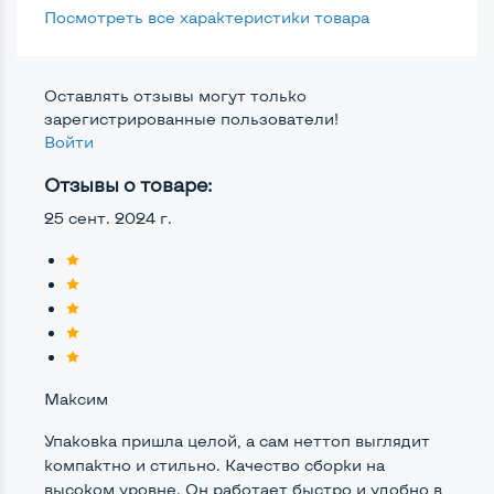
Посмотреть все характеристики товара
Тип накопителя
SSD M.2 2280
Размер памяти
Оставлять отзывы могут только
Жесткий диск
зарегистрированные пользователи!
Войти
Отзывы о товаре:
Возможности видеокарты:
25 сент. 2024 г.
Тип видеокарты
Встроенный
Видеопроцессор системного блока
Intel HD
Размер видеопамяти, Гб
Динамический
Максим
Удобство пользования:
Упаковка пришла целой, а сам неттоп выглядит
Типоразмер корпуса
Micro-Nettop/USFF
компактно и стильно. Качество сборки на
высоком уровне. Он работает быстро и удобно в
Крепление на монитор сзади
Да