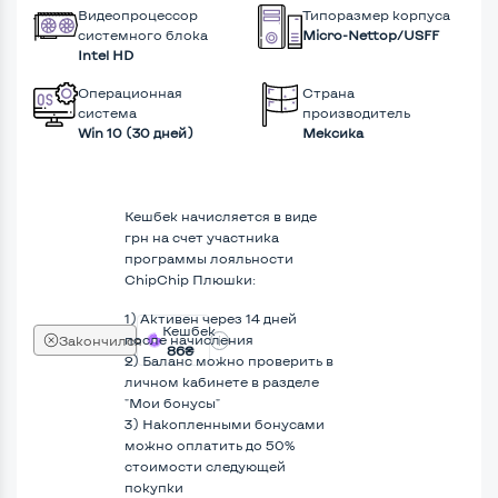
Видеопроцессор
Типоразмер корпуса
системного блока
Micro-Nettop/USFF
Intel HD
Операционная
Страна
система
производитель
Win 10 (30 дней)
Мексика
Кешбек начисляется в виде
грн на счет участника
программы лояльности
ChipChip Плюшки:
1) Активен через 14 дней
Кешбек
после начисления
Закончился
86₴
2) Баланс можно проверить в
личном кабинете в разделе
"Мои бонусы"
3) Накопленными бонусами
можно оплатить до 50%
стоимости следующей
покупки