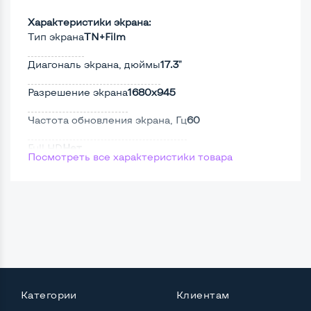
Характеристики экрана:
Тип экрана
TN+Film
Диагональ экрана, дюймы
17.3"
Разрешение экрана
1680x945
Частота обновления экрана, Гц
60
Full HD
Нет
Посмотреть все характеристики товара
Сенсорный, touch экран
Нет
Поверхность дисплея
Матовая
Мощность:
Процессор
Intel Core 2 Duo
Категории
Клиентам
Количество ядер / потоков
2 ядра / 2 потока