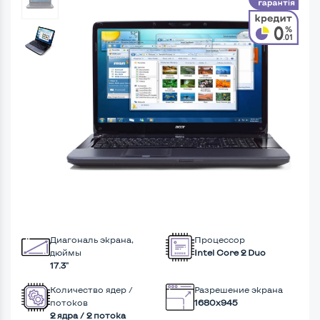
Диагональ экрана,
Процессор
дюймы
Intel Core 2 Duo
17.3"
Количество ядер /
Разрешение экрана
потоков
1680x945
2 ядра / 2 потока