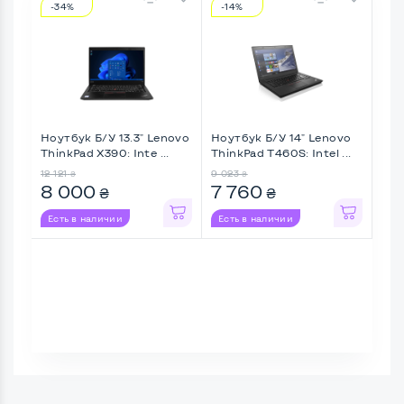
-34%
-14%
-9
Ноутбук Б/У 13.3" Lenovo
Ноутбук Б/У 14" Lenovo
Ноу
ThinkPad X390: Inte ...
ThinkPad T460S: Intel ...
Thin
12 121
9 023
8 8
₴
₴
8 000
7 760
8 
₴
₴
Есть в наличии
Есть в наличии
Ес