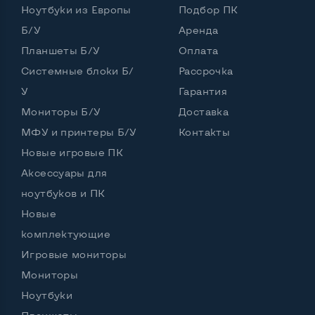
Ноутбуки из Европы
Подбор ПК
Частота процессора (базовая-максимальная)
Б/У
Аренда
Планшеты Б/У
Оплата
Intel Core 2 Duo (2,80 GHz)
Тип оперативной памяти
DDR3
Системные блоки Б/
Рассрочка
У
Гарантия
Тип накопителя
SSD 2,5" или HDD
Мониторы Б/У
Доставка
Количество слотов M_2
0
МФУ и принтеры Б/У
Контакты
Новые игровые ПК
Аксессуары для
Возможности видеокарты:
ноутбуков и ПК
Тип видеокарты
Дискретный
Новые
Видеопроцессор ноутбука
nVidia GeForce G 210M
комплектующие
Игровые мониторы
Размер видеопамяти, Гб
0.512
Мониторы
Ноутбуки