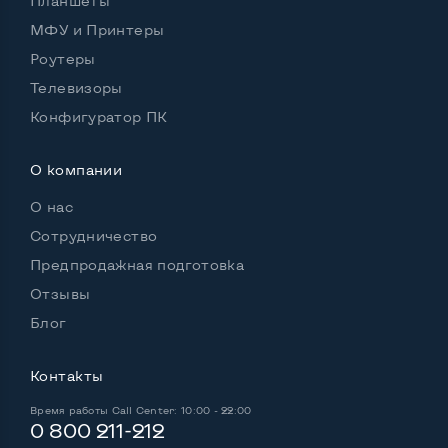
Планшеты
Удобство пользования:
МФУ и Принтеры
Материал корпуса
Металл+пластик
Роутеры
Подсветка клавиатуры
Нет
Телевизоры
Русские и украинские буквы на клавиатуре
Да
Конфигуратор ПК
Полноразмерная клавиатура NumberPad
Да
О компании
Оптический привод
Да
О нас
Операционная система
Win 7 (30 дней)
Сотрудничество
Предпродажная подготовка
Отзывы
Разъемы подключения:
Блог
Выход VGA
Да
Контакты
Выход Display port
Нет
Время работы
Call Center: 10:00 - 22:00
Выход mini Display port
Нет
0 800 211-212