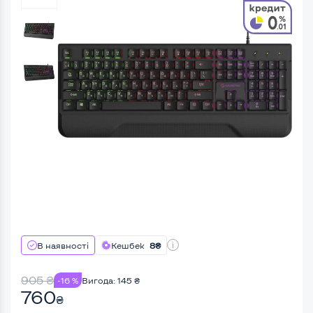
В наявності
Кешбек
8₴
905
₴
-16 %
Вигода:
145
₴
760
₴