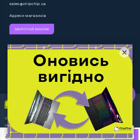
sales@chipchip.ua
Адреси магазинів
ЗВОРОТНІЙ ВИКЛИК
Ми приймаємо:
Слідкуйте за нами:
Work.ua
— самий кльовий
наш партнер
© Інтернет-магазин ChipChip - комп'ютерна техніка і
аксесуари 2014-2026
За последнюю неделю этот товар купили 15 раз
Договір оферти
ШВИДКА ПОКУПКА
КУПИТИ