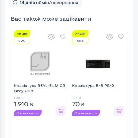
14 днів
обмін/повернення
Вас також може зацікавити
АКЦІЯ
АКЦІЯ
АК
-22%
-62%
-4
Клавіатура REAL-EL M 05
Клавіатура Б/В PS/2
Кла
Grey USB
Wir
sw .
1 551
184
1 47
₴
₴
1 210
70
1 
₴
₴
Є в наявності
Є в наявності
Є в