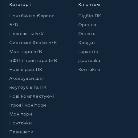
Категорії
Клієнтам
Ноутбуки з Європи
Підбір ПК
Б/В
Оренда
Планшеты Б/У
Оплата
Системні блоки Б/В
Кредит
Монітори Б/В
Гарантія
БФП і принтери Б/В
Доставка
Нові ігрові ПК
Контакти
Аксесуари для
ноутбуків та ПК
Нові комплектуючі
Ігрові монітори
Монітори
Ноутбуки
Планшети