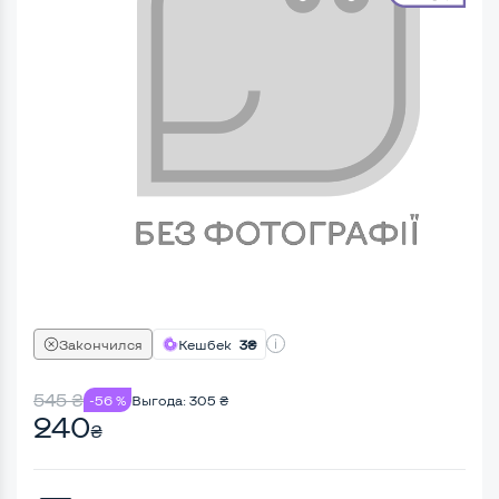
Закончился
Кешбек
3₴
545
₴
-56 %
Выгода:
305
₴
240
₴