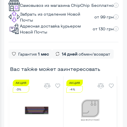
Самовывоз из магазина ChipChip
Бесплатно
Забрать из отделения Новой
от 99 грн
Почты
Адресная доставка курьером
от 130 грн
Новой Почты
Гарантия
1 мес
14 дней
обмен/возврат
Вас также может заинтересовать
АКЦИЯ
АКЦИЯ
А
-3%
-4%
-2