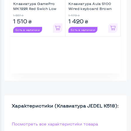
Клавиатура GamePro
Клавиатура Aula S100
Кла
MK122R Red Swich Low
Wired keyboard Brown
GK2
Prof ...
sw ...
1 557
1 479
792
₴
₴
1 510
1 420
57
₴
₴
Есть в наличии
Есть в наличии
Ес
Характеристики (Клавиатура JEDEL K518):
Посмотреть все характеристики товара