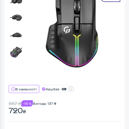
В наявності
Кешбек
8₴
857
₴
-16 %
Вигода:
137
₴
720
₴