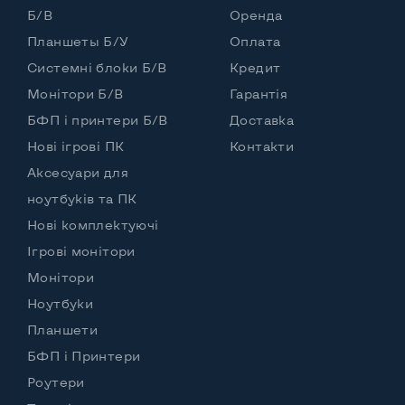
Б/В
Оренда
Планшеты Б/У
Оплата
Системні блоки Б/В
Кредит
Монітори Б/В
Гарантія
БФП і принтери Б/В
Доставка
Нові ігрові ПК
Контакти
Аксесуари для
ноутбуків та ПК
Нові комплектуючі
Ігрові монітори
Монітори
Ноутбуки
Планшети
БФП і Принтери
Роутери