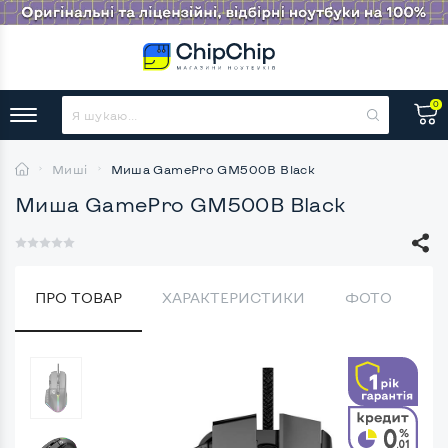
0
Миші
Миша GamePro GM500B Black
Миша GamePro GM500B Black
ПРО ТОВАР
ХАРАКТЕРИСТИКИ
ФОТО
В