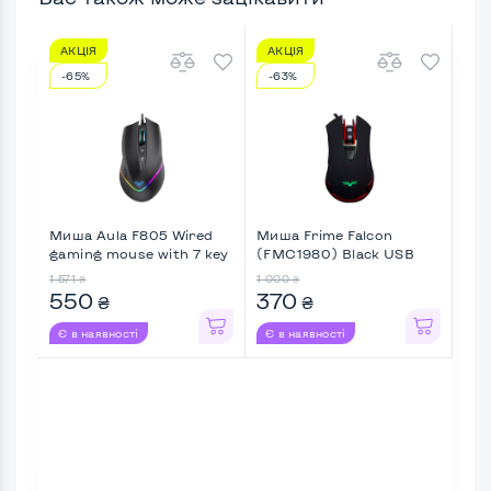
АКЦІЯ
АКЦІЯ
АК
-65%
-63%
-1
Миша Aula F805 Wired
Миша Frime Falcon
Миш
gaming mouse with 7 key
(FMC1980) Black USB
FB4
...
б ...
1 571
1 000
1 161
₴
₴
550
370
1 
₴
₴
Є в наявності
Є в наявності
Є в