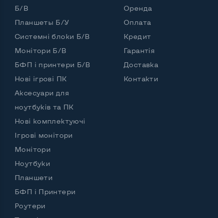
Б/В
Оренда
Планшеты Б/У
Оплата
Системні блоки Б/В
Кредит
Монітори Б/В
Гарантія
БФП і принтери Б/В
Доставка
Нові ігрові ПК
Контакти
Аксесуари для
ноутбуків та ПК
Нові комплектуючі
Ігрові монітори
Монітори
Ноутбуки
Планшети
БФП і Принтери
Роутери