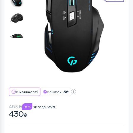
В наявності
Кешбек
5₴
453
₴
-5 %
Вигода:
23
₴
430
₴