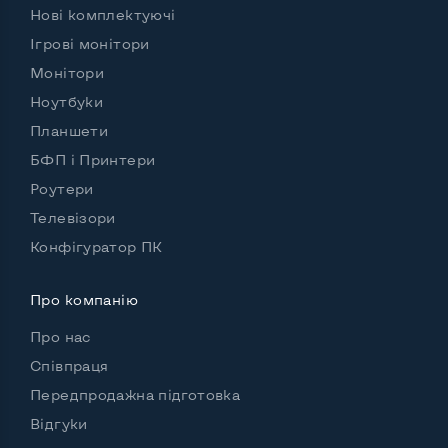
Нові комплектуючі
Ігрові монітори
Роз'єми підключення:
Монітори
Вихід VGA
Ні
Ноутбуки
Выход DVI
Ні
Планшети
БФП і Принтери
Вихід HDMI
HDMI 1шт
Роутери
Вихід DisplayPort
DisplayPort 3шт
Телевізори
Конфігуратор ПК
Про компанію
Про нас
Співпраця
Передпродажна підготовка
Відгуки