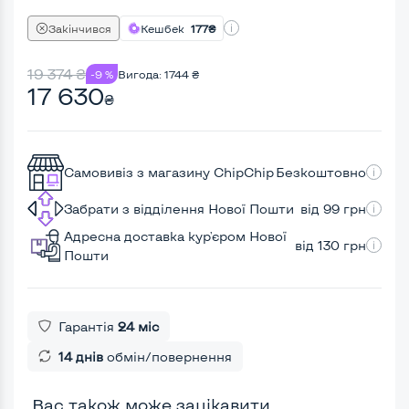
Закінчився
Кешбек
177₴
19 374
₴
-9 %
Вигода:
1744
₴
17 630
₴
Самовивіз з магазину ChipChip
Безкоштовно
Забрати з відділення Нової Пошти
від 99 грн
Адресна доставка кур'єром Нової
від 130 грн
Пошти
Гарантія
24 міс
14 днів
обмін/повернення
Вас також може зацікавити