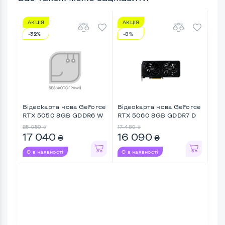
АКЦІЯ
АКЦІЯ
АК
-32%
-8%
-3
Відеокарта нова GeForce
Відеокарта нова GeForce
Від
RTX 5050 8GB GDDR6 W
RTX 5060 8GB GDDR7 D
RTX
...
...
...
25 059
17 489
31 5
₴
₴
17 040
16 090
19
₴
₴
Є в наявності
Є в наявності
Є в