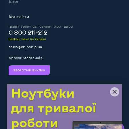
Блог
Контакти
Графік роботи
Call Center: 10:00 - 22:00
0 800 211-212
Безкоштовно по Україні
sales@chipchip.ua
Адреси магазинів
ЗВОРОТНІЙ ВИКЛИК
Ми приймаємо:
Слідкуйте за нами:
Work.ua
— самий кльовий
наш партнер