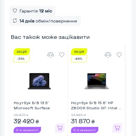
Гарантія
12 міс
14 днів
обмін/повернення
Вас також може зацікавити
АКЦІЯ
АКЦІЯ
АК
-35%
-28%
-5
Ноутбук Б/В 13.5"
Ноутбук Б/В 15.6" HP
Ноу
Microsoft Surface
ZBOOK Studio G7: Intel ...
Thin
Laptop 6 ...
49 877
44 264
33 2
₴
₴
32 420
31 870
31
₴
₴
Є в наявності
Є в наявності
Є в