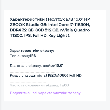
Характеристики (Ноутбук Б/В 15.6" HP
ZBOOK Studio G8: Intel Core i7-11850H,
DDR4 32 GB, SSD 512 GB, nVidia Quadro
T1200, IPS, Full HD, Key Light):
Характеристики екрану:
Тип екрану
IPS
Діагональ екрану, дюйми
15.6"
Роздільна здатність
(1920х1080) Full HD
Частота оновлення екрану, Гц
60
Подивитись всі характеристики товару
Full HD
Так
Сенсорний, touch екран
Ні