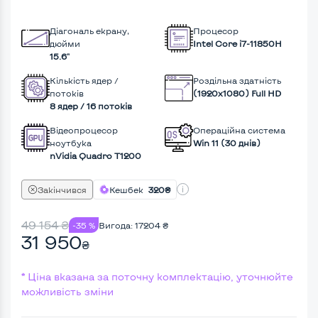
Діагональ екрану,
Процесор
дюйми
Intel Core i7-11850H
15.6"
Кількість ядер /
Роздільна здатність
потоків
(1920х1080) Full HD
8 ядер / 16 потоків
Відеопроцесор
Операційна система
ноутбука
Win 11 (30 днів)
nVidia Quadro T1200
Закінчився
Кешбек
320₴
49 154
₴
-35 %
Вигода:
17204
₴
31 950
₴
* Ціна вказана за поточну комплектацію, уточнюйте
можливість зміни