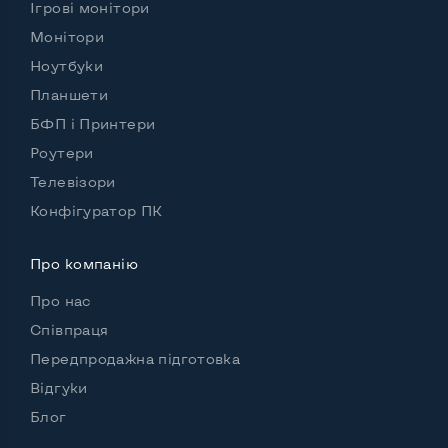
Ігрові монітори
Обʼєм HDD
Монітори
Кількість слотів М_2
2
Ноутбуки
Планшети
БФП і Принтери
Роутери
Можливості відеокарти:
Тип відеокарти
Дискретний
Телевізори
Конфігуратор ПК
Відеопроцесор ноутбука
nVidia Quadro T1200
Розмір відеопам'яті, Гб
4
Про компанію
Про нас
Співпраця
Зручність користування:
Передпродажна підготовка
Матеріал корпусу
Метал
Відгуки
Підсвітка клавіатури
Так
Блог
Українські та російські літери на клавіатурі
Так