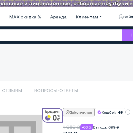
и
MAX скидка %
Аренда
Клиентам
Войд
ОТЗЫВЫ
ВОПРОСЫ-ОТВЕТЫ
Закончился
Кешбек
4₴
1 059
₴
-66 %
Выгода:
699
₴