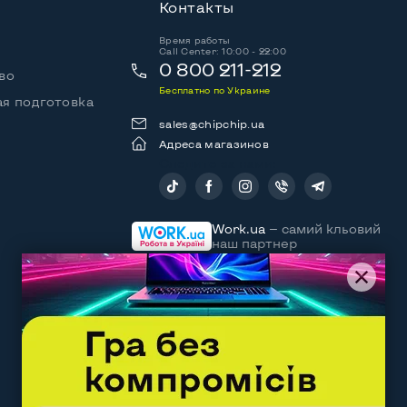
Контакты
Время работы
Call Center: 10:00 - 22:00
0 800 211-212
во
Бесплатно по Украине
я подготовка
sales@chipchip.ua
Адреса магазинов
Следите за нами:
Work.ua
— самий кльовий
наш партнер