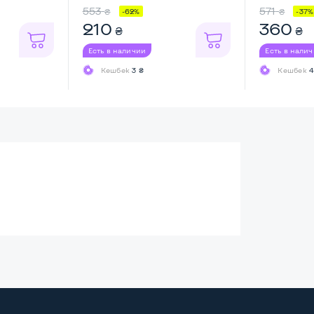
553
571
₴
₴
-62%
-37%
210
360
₴
₴
Есть в наличии
Есть в нали
Кешбек
3 ₴
Кешбек
4