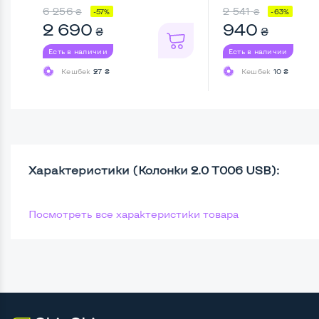
6 256
2 541
₴
₴
-57%
-63%
2 690
940
₴
₴
Есть в наличии
Есть в наличии
Кешбек
27 ₴
Кешбек
10 ₴
Характеристики (Колонки 2.0 T006 USB):
Посмотреть все характеристики товара