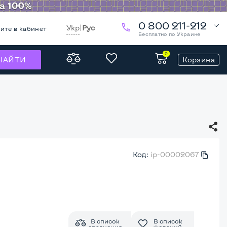
0 800 211-212
Укр
|
Рус
ите в кабинет
Бесплатно по Украине
0
Корзина
НАЙТИ
Код:
ip-00002067
В список
В список
сравнения
желаний