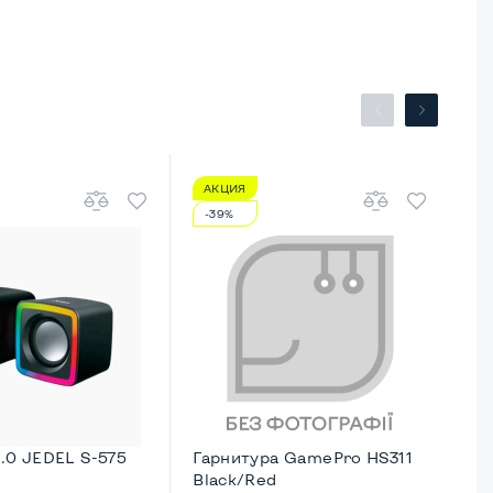
АКЦИЯ
А
-39%
-
.0 JEDEL S-575
Гарнитура GamePro HS311
Га
Black/Red
Ga