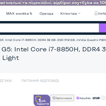
MAX знижка %
Оренда
Клієнтам
Увійд
: Intel Core i7-8850H, DDR4 32 GB, SSD 512 GB, nVidia Quadro P2000
G5: Intel Core i7-8850H, DDR4 3
 Light
ІДГУКИ
ПИТАННЯ-ВІДПОВІДІ
Закінчився
Кешбек
252₴