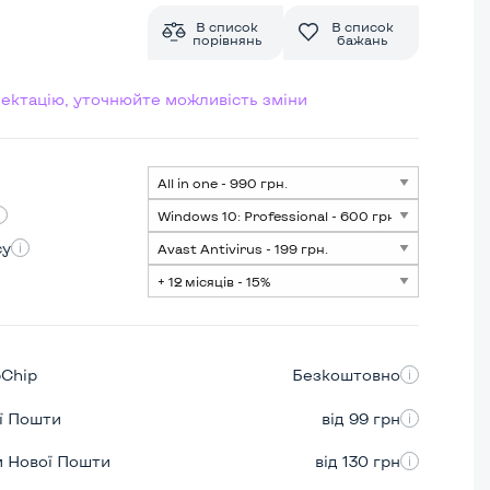
В список
В список
порівнянь
бажань
лектацію, уточнюйте можливість зміни
су
pChip
Безкоштовно
ої Пошти
від 99 грн
м Нової Пошти
від 130 грн