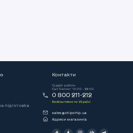
ію
Контакти
Графік роботи
Call Center: 10:00 - 22:00
0 800 211-212
Безкоштовно по Україні
а підготовка
sales@chipchip.ua
Адреси магазинів
Слідкуйте за нами: