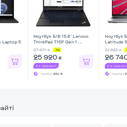
Ноутбук Б/В 15.6" Lenovo
Ноутбук Б/
e Laptop 5
ThinkPad T15P Gen 1 ...
Latitude 55
27 871
31 833
₴
₴
-7%
25 920
26 74
₴
Є в наявності
Є в наявност
Кешбек
260 ₴
Кешбек
2
айті