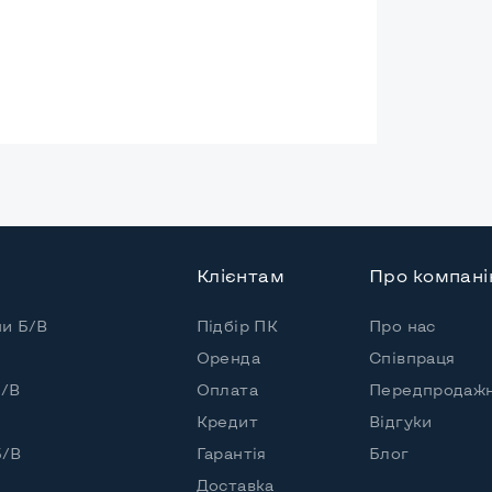
а
Клієнтам
Про компан
Core i7-8850H
пи Б/В
Підбір ПК
Про нас
Оренда
Співпраця
/ 12 потоків
Б/В
Оплата
Передпродажн
Core i7-8850H (2,60 - 4,30 GHz)
Кредит
Відгуки
Б/В
Гарантія
Блог
Доставка