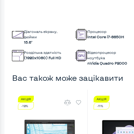
Діагональ екрану,
Процесор
дюйми
Intel Core i7-8850H
15.6"
Роздільна здатність
Відеопроцесор
(1920х1080) Full HD
ноутбука
nVidia Quadro P2000
Вас також може зацікавити
АКЦІЯ
АКЦІЯ
-12%
-11%