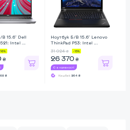
В 15.6" Dell
Ноутбук Б/В 15.6" Lenovo
21: Intel ...
ThinkPad P53: Intel ...
31 024
₴
-16%
-15%
0
26 370
₴
₴
і
Є в наявності
68 ₴
Кешбек
264 ₴