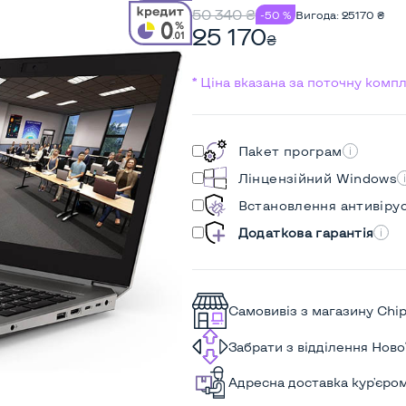
50 340
₴
-50 %
Вигода:
25170
₴
25 170
₴
* Ціна вказана за поточну комп
Пакет програм
Лінцензійний Windows
Встановлення антивіру
Додаткова гарантія
Самовивіз з магазину Chi
Забрати з відділення Нов
Адресна доставка кур'єро