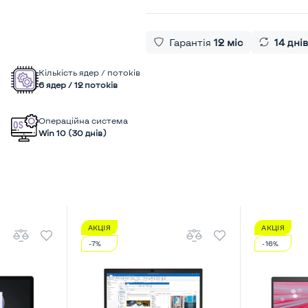
Гарантія
12 міс
14 днів
Кількість ядер / потоків
6 ядер / 12 потоків
Операційна система
Win 10 (30 днів)
АКЦІЯ
АКЦІЯ
-7%
-16%