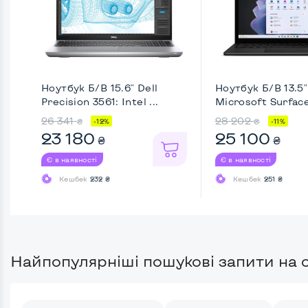
Ноутбук Б/В 15.6" Dell
Ноутбук Б/В 13.5"
Precision 3561: Intel ...
Microsoft Surfac
...
26 341
28 202
₴
₴
-12%
-11%
23 180
25 100
₴
₴
Є в наявності
Є в наявності
Кешбек
232 ₴
Кешбек
251 ₴
Найпопулярніші пошукові запити на с