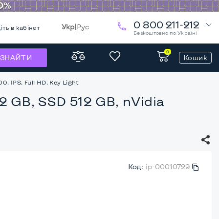
0 800 211-212
Укр
|
Рус
іть в кабінет
Безкоштовно по Україні
0
Кошик
ЗНАЙТИ
, IPS, Full HD, Key Light
2 GB, SSD 512 GB, nVidia
Код:
ip-00010729