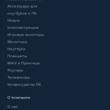
Аксессуары для
Возможности аккумулятора:
ноутбуков и ПК
Аккумулятор держит заряд более 4х часов
Нет
Новые
комплектующие
Работа от аккумулятора, Ч, мин
2
Игровые мониторы
Батарея съемная
Нет
Мониторы
Питание через повербанк
Нет
Ноутбуки
Планшеты
Аккумулятор съемный
Нет
МФУ и Принтеры
Роутеры
Телевизоры
Остальные возможности:
Конфигуратор ПК
Вебкамера
Да
Встроенный микрофон
Да
О компании
Встроенные динамики
Да
О нас