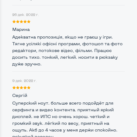
Русские и украинские буквы на клавиатуре
Да
26 дек. 2022 г.
Полноразмерная клавиатура NumberPad
Нет
Марина
Оптический привод
Нет
Адекватна пропозиція, якщо не граєш у ігри.
Тягне усілякі офісні програми, фотошоп та фото
Операционная система
Win 10 (30 дней)
редактори, потокове відео, фільми. Працює
досить тихо. тонкий, легкий. носити в рюкзаку
дуже зручно.
Разъемы подключения:
9 дек. 2022 г.
Выход VGA
Да
Выход Display port
Да
Сергій
Суперский ноут. больше всего подойдёт для
Выход mini Display port
Нет
серфинга и видео контента. приятный яркий
дисплей. не ИПС но очень хорош. четкий и
Выход HDMI
Нет
громкий звук. лёгкий по весу, приятный на
ощупь. Акб до 4 часов у меня держи спокойно.
Разъем для карт SD/SDHC
Да
покупкой доволен.