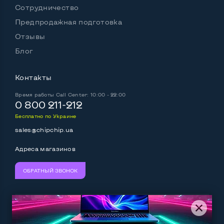
Сотрудничество
Цвет
Серебро
Предпродажная подготовка
Особенности
Отзывы
Страна производитель
Китай
Блог
Комплектация: ноутбук, блок питания, кабель
Контакты
питания
Да
Время работы
Call Center: 10:00 - 22:00
0 800 211-212
Бесплатно по Украине
sales@chipchip.ua
Адреса магазинов
ОБРАТНЫЙ ЗВОНОК
Мы принимаем:
Следите за нами: