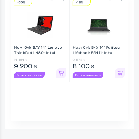
-35%
-18%
-5
Ноутбук Б/У 14" Lenovo
Ноутбук Б/У 14" Fujitsu
Ноу
ThinkPad L480: Intel ...
Lifebook E5411: Inte ...
Elit
14 154
9 878
5 70
₴
₴
9 200
8 100
5 
₴
₴
Есть в наличии
Есть в наличии
Ес