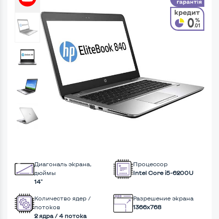
Диагональ экрана,
Процессор
дюймы
Intel Core i5-6200U
14"
Количество ядер /
Разрешение экрана
потоков
1366x768
2 ядра / 4 потока