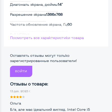
Диагональ экрана, дюймы
14"
Разрешение экрана
1366x768
Частота обновления экрана, Гц
60
Full HD
Нет
Посмотреть все характеристики товара
Сенсорный, touch экран
Нет
Поверхность дисплея
Матовая
Оставлять отзывы могут только
зарегистрированные пользователи!
ВОЙТИ
Мощность:
Процессор
Intel Core i5-6200U
Отзывы о товаре:
13 дек. 2023 г.
Количество ядер / потоков
2 ядра / 4 потока
Частота процессора (базовая-максимальная)
Ольга
Б/в, але має ідеальний вигляд. Intel Core i5