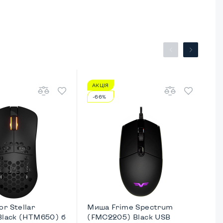
АКЦІЯ
А
-66%
-
r Stellar
Миша Frime Spectrum
Ми
Black (HTM650) б
(FMC2205) Black USB
GM