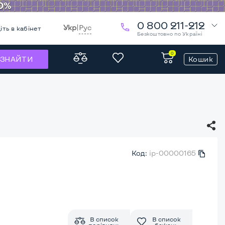
0 800 211-212
Укр
|
Рус
іть в кабінет
Безкоштовно по Україні
0
Кошик
ЗНАЙТИ
Код:
ip-00000165
В список
В список
порівнянь
бажань