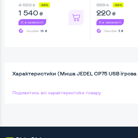
4 529
688
₴
₴
-66%
-68%
1 540
220
₴
₴
Є в наявності
Є в наявності
Кешбек
16 ₴
Кешбек
3 ₴
Характеристики (Миша JEDEL CP75 USB ігрова з
Подивитись всі характеристики товару