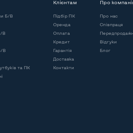
Клієнтам
Про компан
пи Б/В
Підбір ПК
Про нас
Оренда
Співпраця
Б/В
Оплата
Передпродажн
Кредит
Відгуки
Б/В
Гарантія
Блог
Доставка
утбуків та ПК
Контакти
чі