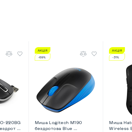
АКЦІЯ
АКЦІЯ
-69%
-31%
MO-220BG
Миша Logitech M190
Миша Hato
здрот ...
бездротова Blue ...
Wireless 