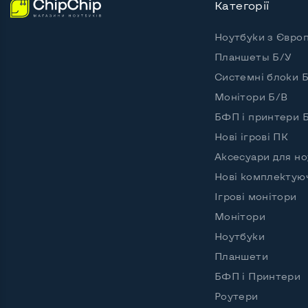
Категорії
Ноутбуки з Євро
Планшеты Б/У
Системні блоки 
Монітори Б/В
БФП і принтери 
Нові ігрові ПК
Аксесуари для но
Нові комплектую
Ігрові монітори
Монітори
Ноутбуки
Планшети
БФП і Принтери
Роутери