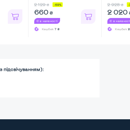
...
2 129
2 928
₴
₴
-69%
-
660
2 020
₴
Є в наявності
Є в наявност
Кешбек
7 ₴
Кешбек
2
 підсвічуванням):