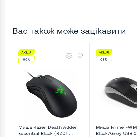
Вас також може зацікавити
АКЦІЯ
АКЦІЯ
-66%
-68%
Миша Razer Death Adder
Миша Frime FW
Essential Black (RZ01 ...
Black/Grey USB бе