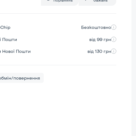
pChip
Безкоштовно
ої Пошти
від 99 грн
м Нової Пошти
від 130 грн
бмін/повернення