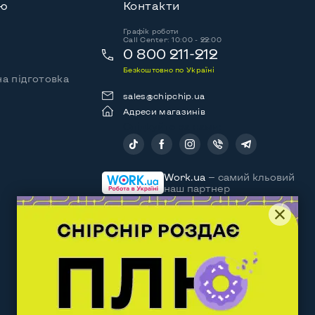
ію
Контакти
Графік роботи
Call Center: 10:00 - 22:00
0 800 211-212
Безкоштовно по Україні
а підготовка
sales@chipchip.ua
Адреси магазинів
Слідкуйте за нами:
Work.ua
— самий кльовий
наш партнер