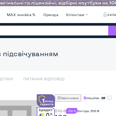
MAX знижка %
Оренда
Клієнтам
Увійд
 підсвічуванням
ІДГУКИ
ПИТАННЯ-ВІДПОВІДІ
Закінчився
Кешбек
2₴
516
₴
-69 %
Вигода:
356
₴