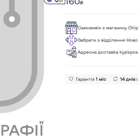
160
₴
Самовивіз з магазину Chi
Забрати з відділення Нов
Адресна доставка кур'єро
Гарантія
1 міс
14 днів
о