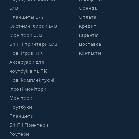
Б/В
Оренда
Планшеты Б/У
Оплата
Системні блоки Б/В
Кредит
Монітори Б/В
Гарантія
БФП і принтери Б/В
Доставка
Нові ігрові ПК
Контакти
Аксесуари для
ноутбуків та ПК
Нові комплектуючі
Ігрові монітори
Монітори
Ноутбуки
Планшети
БФП і Принтери
Роутери