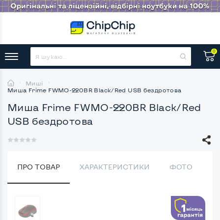
0
Миші
Миша Frime FWMO-220ВR Black/Red USB бездротова
Миша Frime FWMO-220ВR Black/Red
USB бездротова
ПРО ТОВАР
ХАРАКТЕРИСТИКИ
ФОТО
В