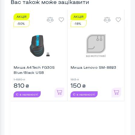
Вас також може зацікавити
АКЦІЯ
АКЦІЯ
АК
-50%
-18%
-3
Миша A4Tech FG30S
Миша Lenovo SM-8823
Ми
Blue/Black USB
GM3
бездротова ...
1 620
183
877
₴
₴
810
150
57
₴
₴
Є в наявності
Є в наявності
Є в